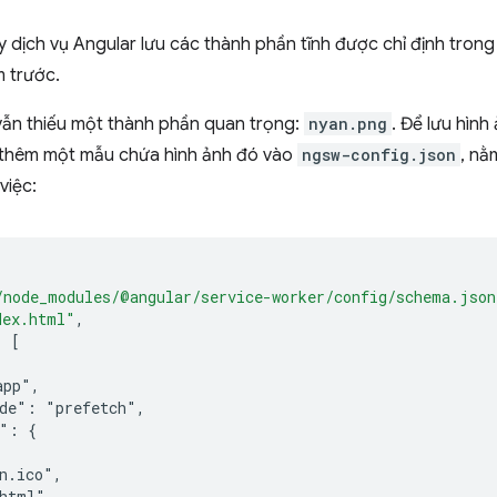
ạy dịch vụ Angular lưu các thành phần tĩnh được chỉ định trong
 trước.
 vẫn thiếu một thành phần quan trọng:
nyan.png
. Để lưu hìn
 thêm một mẫu chứa hình ảnh đó vào
ngsw-config.json
, nằ
việc:
/node_modules/@angular/service-worker/config/schema.json
dex.html"
,
:
[
app",
ode": "prefetch",
s": {
[
n.ico",
.html",