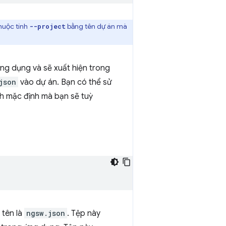
thuộc tính
bằng tên dự án mà
--project
ng dụng và sẽ xuất hiện trong
json
vào dự án. Bạn có thể sử
nh mặc định mà bạn sẽ tuỳ
 tên là
ngsw.json
. Tệp này