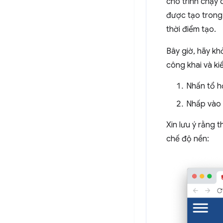
cho trình chạy
được tạo trong 
thời điểm tạo.
Bây giờ, hãy k
công khai và k
Nhấn tổ h
Nhấp vào
Xin lưu ý rằng 
chế độ nền: