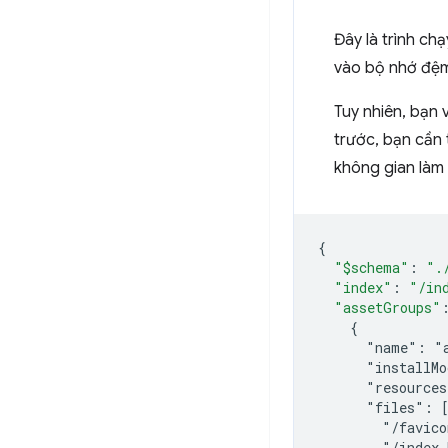
Đây là trình ch
vào bộ nhớ đệm
Tuy nhiên, bạn
trước, bạn cần
không gian làm 
{
"$schema"
:
".
"index"
:
"/in
"assetGroups"
    {
      "name": "
      "installM
      "resource
      "files": 
        "/favico
        "/index