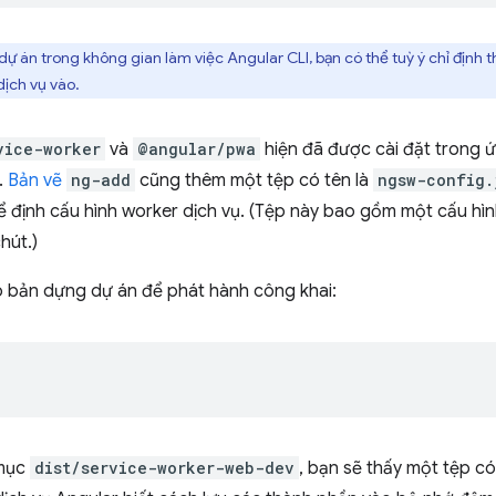
dự án trong không gian làm việc Angular CLI, bạn có thể tuỳ ý chỉ định 
ịch vụ vào.
vice-worker
và
@angular/pwa
hiện đã được cài đặt trong ứ
.
Bản vẽ
ng-add
cũng thêm một tệp có tên là
ngsw-config.
ể định cấu hình worker dịch vụ. (Tệp này bao gồm một cấu hì
hút.)
ạo bản dựng dự án để phát hành công khai:
 mục
dist/service-worker-web-dev
, bạn sẽ thấy một tệp có