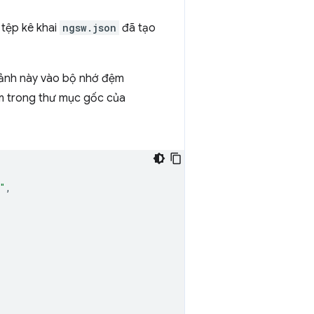
 tệp kê khai
ngsw.json
đã tạo
h ảnh này vào bộ nhớ đệm
m trong thư mục gốc của
"
,