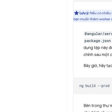
Lưu ý:
Nếu có nhiều 
bạn muốn thêm worker d
@angular/ser
package.json
dụng tệp này đ
chỉnh sau một c
Bây giờ, hãy t
ng
build
Bên trong thư