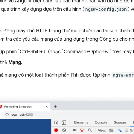
 dịch vụ Angular biết cách lưu các thành phần vào bộ nhớ đệ
quá trình xây dựng dựa trên cấu hình (
ngsw-config.json
) 
hởi động máy chủ HTTP trong thư mục chứa các tài sản chính
iểm tra các yêu cầu mạng của ứng dụng trong Công cụ cho nh
ợp phím `Ctrl+Shift+J` (hoặc `Command+Option+J` trên máy
 thẻ
Mạng
.
thẻ mạng có một loạt thành phần tĩnh được tập lệnh
ngsw-wor