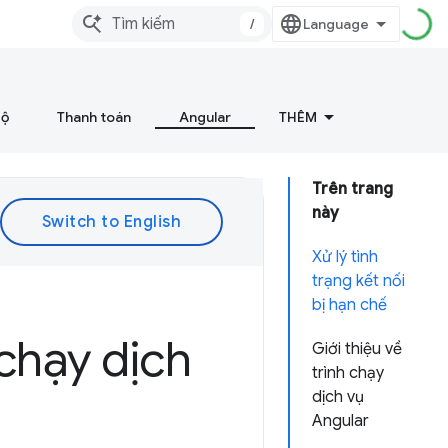
/
bộ
Thanh toán
Angular
THÊM
Trên trang
này
Xử lý tình
trạng kết nối
bị hạn chế
chạy dịch
Giới thiệu về
trình chạy
dịch vụ
Angular