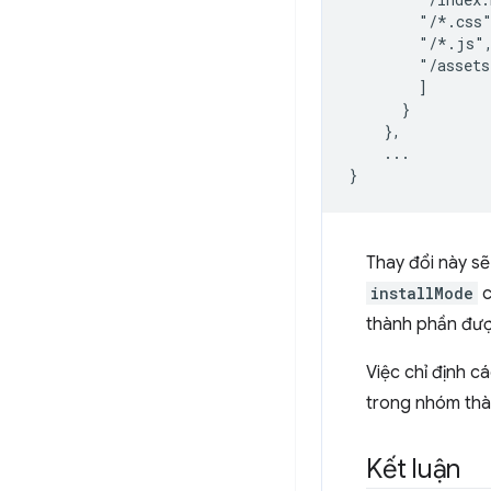
        "/*.css
        "/*.js"
        "/asset
]
}
}
,
...
}
Thay đổi này s
installMode
c
thành phần đượ
Việc chỉ định 
trong nhóm thà
Kết luận