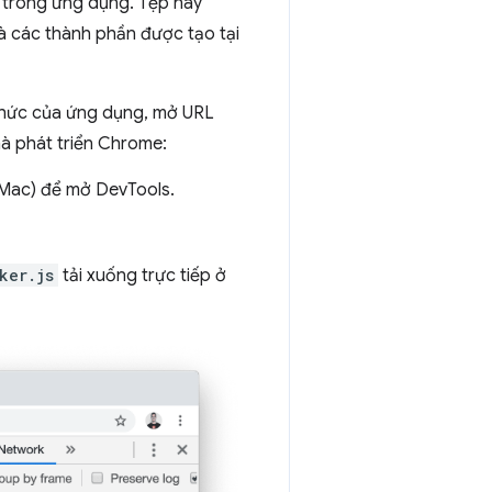
m trong ứng dụng. Tệp này
và các thành phần được tạo tại
 thức của ứng dụng, mở URL
à phát triển Chrome:
 Mac) để mở DevTools.
ker.js
tải xuống trực tiếp ở