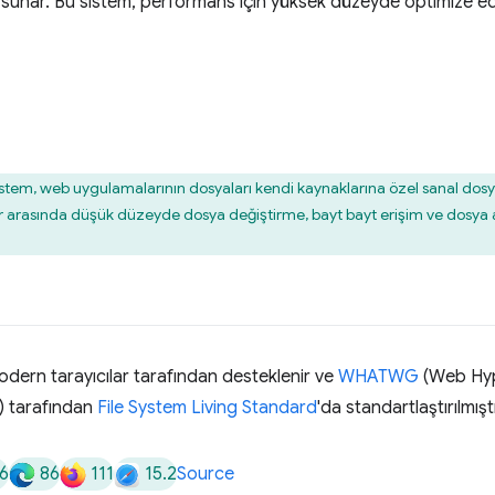
 sunar. Bu sistem, performans için yüksek düzeyde optimize ed
System, web uygulamalarının dosyaları kendi kaynaklarına özel sanal do
r arasında düşük düzeyde dosya değiştirme, bayt bayt erişim ve dosya akış
modern tarayıcılar tarafından desteklenir ve
WHATWG
(Web Hyp
 tarafından
File System Living Standard
'da standartlaştırılmıştı
6
86
111
15.2
Source