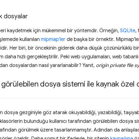
k dosyalar
leri kaydetmek için mükemmel bir yöntemdir. Örneğin,
SQLite
,
şlemede kullanılan
mipmap'ler
de başka bir örnektir. Mipmap'l
ridir. Her biri, bir öncekinin giderek daha düşük çözünürlüklü b
em daha hızlı gerçekleştirilir. Peki web uygulamaları, web tabanl
an dosyalardan nasıl yararlanabilir? Yanıt,
origin private file 
n görülebilen dosya sistemi ile kaynak özel
inin dosya gezginiyle göz atarak okuyabildiği, yazabildiği, taşıya
 klasörlerin bulunduğu kullanıcı tarafından görülebilen dosya s
arafından görülmek üzere tasarlanmamıştır. Adından da anlaşıla
örler özeldir. Daha somut bir ifadeyle, bir sitenin
kaynağına
öz