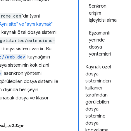
Senkron
erişim
hrome.com
'dır (yani
işleyicisi alma
Aynı site" ve "aynı kaynak"
nı kaynak özel dosya sistemi
Eşzamanlı
yerinde
getstarted/extensions-
dosya
l dosya sistemi vardır. Bu
yöntemleri
://web.dev
kaynağının
ya sisteminin kök dizini
Kaynak özel
)
asenkron yöntemi
dosya
sisteminden
görülebilen dosya sistemi ile
kullanıcı
n dışında her şeyin
tarafından
lanacak dosya ve klasör
görülebilen
dosya
sistemine
dosya
kopyalama