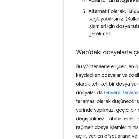
Kullanıcı izin isteğini 
Alternatif olarak,
sho
sağlayabilirsiniz. (Kul
işlemleri için dosya t
gerekmez.
Web'deki dosyalarla ça
Bu yöntemlerle erişilebilen d
kaydedilen dosyalar ve özell
olarak tehlikeli bir dosya yü
dosyalar da
Güvenli Tarama
taraması olarak düşünebilirs
yerinde yapılmaz, geçici bir
değiştirilmez. Tahmin edebil
rağmen dosya işlemlerini nis
açılır, verilen ofset aranır ve 