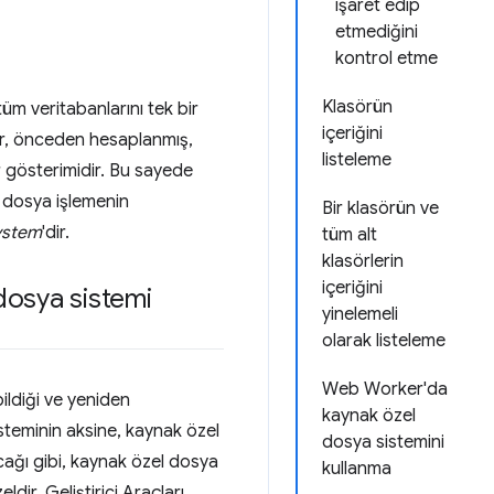
işaret edip
etmediğini
kontrol etme
Klasörün
 tüm veritabanlarını tek bir
içeriğini
er, önceden hesaplanmış,
listeleme
ir gösterimidir. Bu sayede
ı dosya işlemenin
Bir klasörün ve
system
'dir.
tüm alt
klasörlerin
içeriğini
 dosya sistemi
yinelemeli
olarak listeleme
Web Worker'da
bildiği ve yeniden
kaynak özel
isteminin aksine, kaynak özel
dosya sistemini
cağı gibi, kaynak özel dosya
kullanma
eldir. Geliştirici Araçları