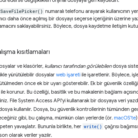
kabul ederse değişiklikleri orijinal dosyaya geri kaydedin.
wSaveFilePicker()
numaralı telefonu arayarak kullanıcının ye
lanıcı daha önce açılmış bir dosyayı seçerse içeriğinin üzerine y
utamacını saklayabilirsiniz. Böylece, dosya kaydetme iletişim k
lışma kısıtlamaları
osyalar ve klasörler,
kullanıcı tarafından görülebilen
dosya sist
ikle yürütülebilir dosyalar
web işareti
ile işaretlenir. Böylece, iş
rütülmeden önce ek bir uyarı gösterebilir. Ek bir güvenlik özelli
ile korunur. Bu özelliği, basitlik ve bu makalenin bağlamı açısın
iniz. File System Access API'yi kullanarak bir dosyaya veri yaz
 dosya kullanılır. Dosya, bu güvenlik kontrollerinin tümünden g
eceğiniz gibi, bu çalışma, mümkün olan yerlerde (ör.
macOS'te
)
peten yavaşlatır. Bununla birlikte, her
write()
çağrısı bağımsı
son olarak veriler yazılır.