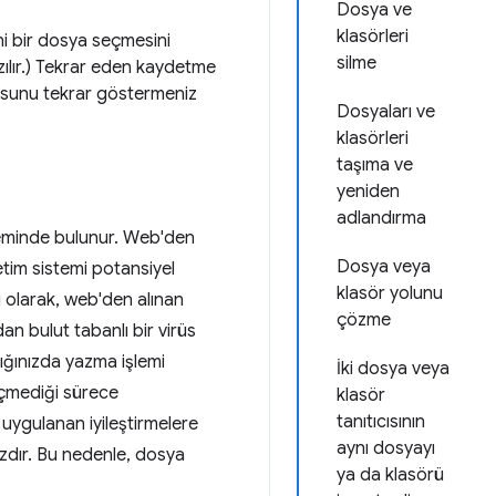
Dosya ve
klasörleri
ni bir dosya seçmesini
silme
azılır.) Tekrar eden kaydetme
utusunu tekrar göstermeniz
Dosyaları ve
klasörleri
taşıma ve
yeniden
adlandırma
eminde bulunur. Web'den
Dosya veya
letim sistemi potansiyel
klasör yolunu
ği olarak, web'den alınan
çözme
dan bulut tabanlı bir virüs
dığınızda yazma işlemi
İki dosya veya
eçmediği sürece
klasör
tanıtıcısının
 uygulanan iyileştirmelere
aynı dosyayı
zdır. Bu nedenle, dosya
ya da klasörü