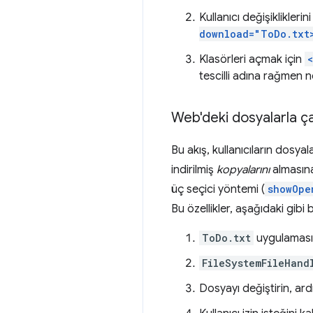
Kullanıcı değişiklikler
download="ToDo.txt
Klasörleri açmak için
tescilli adına rağmen n
Web'deki dosyalarla ç
Bu akış, kullanıcıların dosya
indirilmiş
kopyalarını
almasına
üç seçici yöntemi (
showOpe
Bu özellikler, aşağıdaki gibi b
ToDo.txt
uygulaması
FileSystemFileHand
Dosyayı değiştirin, ar