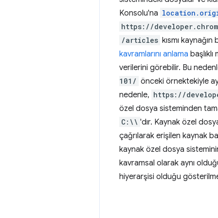
Konsolu'na
location.orig
https://developer.chrom
/articles
kısmı kaynağın b
kavramlarını anlama
başlıklı
verilerini görebilir. Bu neden
101/
önceki örnektekiyle ayn
nedenle,
https://develop
özel dosya sisteminden tamam
C:\\
'dır. Kaynak özel dosy
çağrılarak erişilen kaynak ba
kaynak özel dosya sisteminin
kavramsal olarak aynı olduğ
hiyerarşisi olduğu gösterilm