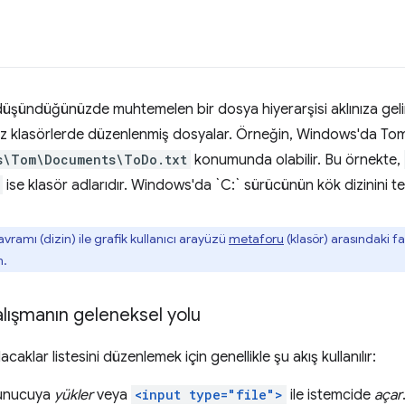
 düşündüğünüzde muhtemelen bir dosya hiyerarşisi aklınıza gelir
z klasörlerde düzenlenmiş dosyalar. Örneğin, Windows'da Tom ad
s\Tom\Documents\ToDo.txt
konumunda olabilir. Bu örnekte,
ise klasör adlarıdır. Windows'da `C:` sürücünün kök dizinini te
ramı (dizin) ile grafik kullanıcı arayüzü
metaforu
(klasör) arasındaki f
m.
alışmanın geleneksel yolu
aklar listesini düzenlemek için genellikle şu akış kullanılır:
 sunucuya
yükler
veya
<input type="file">
ile istemcide
açar