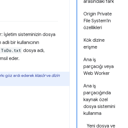
arasındaki fark
Origin Private
File System'in
özellikleri
: İşletim sisteminizin dosya
Kök dizine
lı bir kullanıcının
erişme
ToDo.txt
dosya adı,
msil eder.
Ana iş
parçacığı veya
Web Worker
arkı göz ardı ederek
klasör
ve
dizin
Ana iş
parçacığında
kaynak özel
dosya sistemini
kullanma
.
Yeni dosya ve