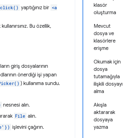
klasör
click()
yaptığınız bir
<a
oluşturma
 kullanırsınız. Bu özellik,
Mevcut
dosya ve
klasörlere
erişme
Okumak için
arın giriş dosyalarının
dosya
larının önerdiği işi yapan
tutamağıyla
Picker()
) kullanıma sundu.
ilişkili dosyayı
alma
e
nesnesi alın.
Akışla
aktararak
ırarak
File
alın.
dosyaya
e'})
işlevini çağırın.
yazma