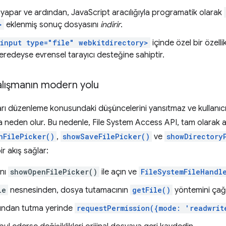
ini yapar ve ardından, JavaScript aracılığıyla programatik olarak
>
eklenmiş sonuç dosyasını
indirir
.
<input type="file" webkitdirectory>
içinde özel bir özellik
eredeyse evrensel tarayıcı desteğine sahiptir.
alışmanın modern yolu
ları düzenleme konusundaki düşüncelerini yansıtmaz ve kullanıcıl
 neden olur. Bu nedenle, File System Access API, tam olarak ad
nFilePicker()
,
showSaveFilePicker()
ve
showDirectory
ir akış sağlar:
nı
showOpenFilePicker()
ile açın ve
FileSystemFileHandl
le
nesnesinden, dosya tutamacının
getFile()
yöntemini çağ
dından tutma yerinde
requestPermission({mode: 'readwrit