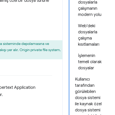
ilmiş özel bir dosya türüne
dosyalarla
çalışmanın
modern yolu
Web'deki
dosyalarla
çalışma
sya sisteminde depolamasına ve
kısıtlamaları
ı yer alır. Origin private file system,
İşlemenin
temeli olarak
dosyalar
Kullanıcı
tarafından
ertext Application
görülebilen
r.
dosya sistemi
ile kaynak özel
dosya sistemi