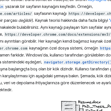
in
yazarak bir sayfanın kaynağını keşfedin. Örneğin,
e.com/articles/
sayfasının kaynağı
https://developer.c
ir parçası
değildir
). Kaynak teorisi hakkında daha fazla bilgiyi
"
 makalede bulabilirsiniz. Aynı kaynağı paylaşan tüm sayfalar ay
le,
https://developer.chrome.com/docs/extensions/mv3/
ı ayrıntıları görebilir. Her kaynağın kendi bağımsız kaynak öze
er.chrome.com
kaynağının özel dosya sistemi, örneğin
https
en farklıdır. Windows'da, kullanıcı tarafından görülebilen dos
a sistemindeki eşdeğeri,
navigator.storage.getDirectory(
şına başlangıçta boş olan bir kök dizindir. Kullanıcı tarafından 
 karşılaştırması için aşağıdaki şemaya bakın. Şemada, kök dizi
u, veri ve depolama ihtiyaçlarınıza göre düzenlenecek ve ayar
ektedir.