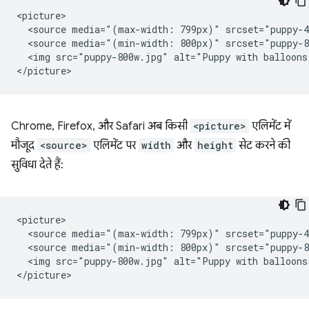
<picture>

  <source media="(max-width: 799px)" srcset="puppy-4
  <source media="(min-width: 800px)" srcset="puppy-8
  <img src="puppy-800w.jpg" alt="Puppy with balloons"
Chrome, Firefox, और Safari अब किसी
<picture>
एलिमेंट में
मौजूद
<source>
एलिमेंट पर
width
और
height
सेट करने की
सुविधा देते हैं:
<picture>

  <source media="(max-width: 799px)" srcset="puppy-4
  <source media="(min-width: 800px)" srcset="puppy-8
  <img src="puppy-800w.jpg" alt="Puppy with balloons