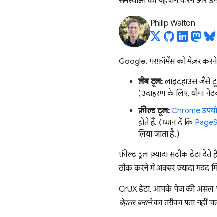
समस्याओं की पहचान करने और उन्हे
Philip Walton
Google, परफ़ॉर्मेंस को मेज़र कर
लैब टूल:
लाइटहाउस जैसे टू
(उदाहरण के लिए, धीमा ने
फ़ील्ड टूल:
Chrome उपयोगक
होते हैं. (ध्यान दें कि
PageSp
लिया जाता है.)
फ़ील्ड टूल ज़्यादा सटीक डेटा देते
ठीक करने में अक्सर ज़्यादा मदद मि
CrUX डेटा, आपके पेज की असल परफ़ॉ
बेहतर बनाने
का तरीका पता नहीं चल