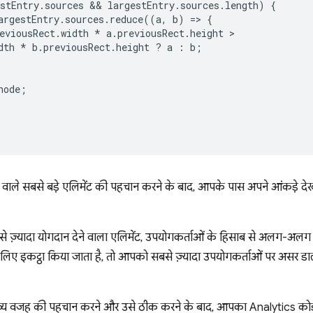
stEntry
.
sources
 && 
largestEntry
.
sources
.
length
)
{
argestEntry
.
sources
.
reduce
((
a
,
b
)
=
>
{
eviousRect
.
width
*
a
.
previousRect
.
height
dth
*
b
.
previousRect
.
height
?
a
:
b
;
node
;
ने वाले सबसे बड़े एलिमेंट की पहचान करने के बाद, आपके पास अपने आंकड़े द
े ज़्यादा योगदान देने वाला एलिमेंट, उपयोगकर्ताओं के हिसाब से अलग-अलग
लिए इकट्ठा किया जाता है, तो आपको सबसे ज़्यादा उपयोगकर्ताओं पर असर डाल
ख्य वजह की पहचान करने और उसे ठीक करने के बाद, आपका Analytics कोड