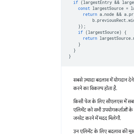
if
(
largestEntry
 && 
large
const
largestSource
=
l
return
a
.
node
 && 
a
.
pr
b
.
previousRect
.
wi
});
if
(
largestSource
)
{
return
largestSource
.
}
}
}
सबसे ज़्यादा बदलाव में योगदान दे
करने का विकल्प होता है.
किसी पेज के लिए सीएलएस में सबस
एलिमेंट को सभी उपयोगकर्ताओं के 
जनरेट करने में मदद मिलेगी.
उन एलिमेंट के लिए बदलाव की मु