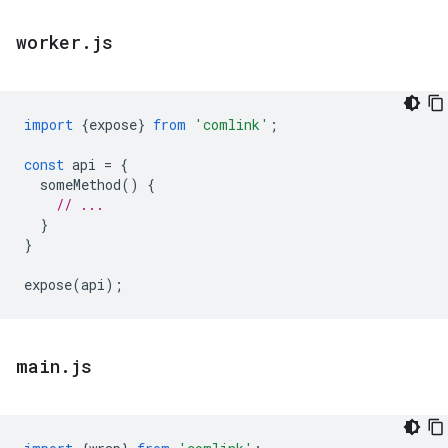
worker
.
js
import
{
expose
}
from
'comlink'
;
const
api
=
{
someMethod
()
{
// ...
}
}
expose
(
api
);
main
.
js