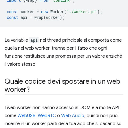
import
{
wrap
}
from
'comlink'
;
const
worker
=
new
Worker
(
'./worker.js'
);
const
api
=
wrap
(
worker
);
La variabile
api
nel thread principale si comporta come
quella nel web worker, tranne per il fatto che ogni
funzione restituisce una promessa per un valore anziché
il valore stesso.
Quale codice devi spostare in un web
worker?
I web worker non hanno accesso al DOM e a molte API
come
WebUSB
,
WebRTC
o
Web Audio
, quindi non puoi
inserire in un worker parti della tua app che si basano su