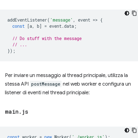
addEventListener
(
'message'
,
event
=
>
{
const
[
a
,
b
]
=
event
.
data
;
// Do stuff with the message
// ...
});
Per inviare un messaggio al thread principale, utilizza la
stessa API
postMessage
nel web worker e configura un
listener di eventi nel thread principale:
main
.
js
const
worker
=
new
Worker
(
'./worker.js'
);