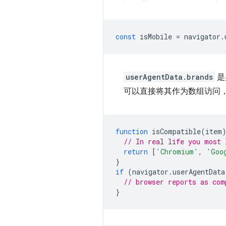
const
isMobile
=
navigator
.
userAgentData.brands
是
可以直接将其作为数组访问
function
isCompatible
(
item
// In real life you most 
return
[
'Chromium'
,
'Goo
}
if
(
navigator
.
userAgentData
// browser reports as com
}