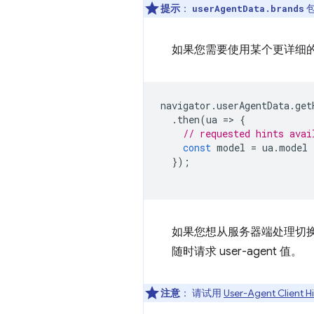
提示
：
userAgentData.brands
如果您需要使用某个更详细
navigator
.
userAgentData
.
get
.
then
(
ua
=
>
{
// requested hints avai
const
model
=
ua
.
model
});
如果您想从服务器端处理切换到客
随时请求 user-agent 值。
注意
：
请试用
User-Agent Client H