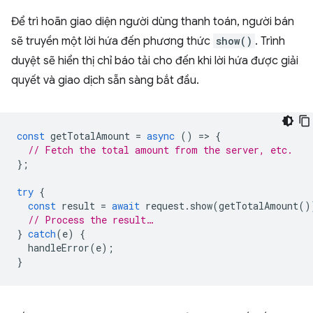
Để trì hoãn giao diện người dùng thanh toán, người bán
sẽ truyền một lời hứa đến phương thức
show()
. Trình
duyệt sẽ hiển thị chỉ báo tải cho đến khi lời hứa được giải
quyết và giao dịch sẵn sàng bắt đầu.
const
getTotalAmount
=
async
()
=
>
{
// Fetch the total amount from the server, etc.
};
try
{
const
result
=
await
request
.
show
(
getTotalAmount
()
// Process the result…
}
catch
(
e
)
{
handleError
(
e
);
}