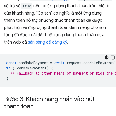
sẽ trả về
true
nếu có ứng dụng thanh toán trên thiết bị
của khách hàng. "Có sẵn" có nghĩa là một ứng dụng
thanh toán hỗ trợ phương thức thanh toán đã được
phát hiện và ứng dụng thanh toán dành riêng cho nền
tảng đã được cài đặt hoặc ứng dụng thanh toán dựa
trên web đã
sẵn sàng để đăng ký
.
const
canMakePayment
=
await
request
.
canMakePayment
(
if
(
!
canMakePayment
)
{
// Fallback to other means of payment or hide the 
}
Bước 3: Khách hàng nhấn vào nút
thanh toán