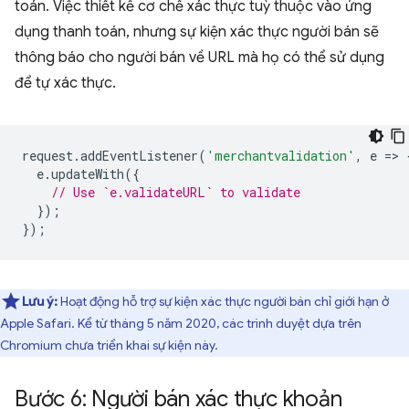
toán. Việc thiết kế cơ chế xác thực tuỳ thuộc vào ứng
dụng thanh toán, nhưng sự kiện xác thực người bán sẽ
thông báo cho người bán về URL mà họ có thể sử dụng
để tự xác thực.
request
.
addEventListener
(
'merchantvalidation'
,
e
=
>
e
.
updateWith
({
// Use `e.validateURL` to validate
});
});
Lưu ý:
Hoạt động hỗ trợ sự kiện xác thực người bán chỉ giới hạn ở
Apple Safari. Kể từ tháng 5 năm 2020, các trình duyệt dựa trên
Chromium chưa triển khai sự kiện này.
Bước 6: Người bán xác thực khoản