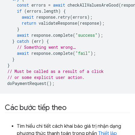
const
errors
=
await
checkAllValuesAreGood
(
respo
if
(
errors
.
length
)
{
await
response
.
retry
(
errors
);
return
validateResponse
(
response
);
}
await
response
.
complete
(
"success"
);
}
catch
(
err
)
{
// Something went wrong…
await
response
.
complete
(
"fail"
);
}
}
// Must be called as a result of a click
// or some explicit user action.
doPaymentRequest
();
Các bước tiếp theo
Tìm hiểu chi tiết cách khai báo giá trị nhận dạng
phương thức thanh toán trong phần
Thiết lập