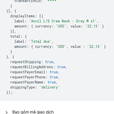
transactionId
:
'****'
}
}],
{
displayItems
:
[{
label
:
'Anvil L/S Crew Neck - Grey M x1'
,
amount
:
{
currency
:
'USD'
,
value
:
'22.15'
}
}],
total
:
{
label
:
'Total due'
,
amount
:
{
currency
:
'USD'
,
value
:
'22.15'
}
}
},
{
requestShipping
:
true
,
requestBillingAddress
:
true
,
requestPayerEmail
:
true
,
requestPayerPhone
:
true
,
requestPayerName
:
true
,
shippingType
:
'delivery'
});
Bao gồm mã giao dịch