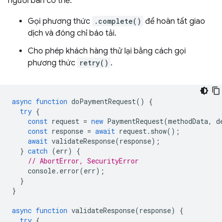
người bán có thể:
Gọi phương thức
.complete()
để hoàn tất giao
dịch và đóng chỉ báo tải.
Cho phép khách hàng thử lại bằng cách gọi
phương thức
retry()
.
async
function
doPaymentRequest
()
{
try
{
const
request
=
new
PaymentRequest
(
methodData
,
d
const
response
=
await
request
.
show
();
await
validateResponse
(
response
);
}
catch
(
err
)
{
// AbortError, SecurityError
console
.
error
(
err
);
}
}
async
function
validateResponse
(
response
)
{
try
{