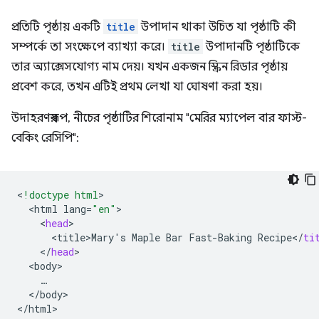
প্রতিটি পৃষ্ঠায় একটি
title
উপাদান থাকা উচিত যা পৃষ্ঠাটি কী
সম্পর্কে তা সংক্ষেপে ব্যাখ্যা করে।
title
উপাদানটি পৃষ্ঠাটিকে
তার অ্যাক্সেসযোগ্য নাম দেয়। যখন একজন স্ক্রিন রিডার পৃষ্ঠায়
প্রবেশ করে, তখন এটিই প্রথম লেখা যা ঘোষণা করা হয়।
উদাহরণস্বরূপ, নীচের পৃষ্ঠাটির শিরোনাম "মেরির ম্যাপেল বার ফাস্ট-
বেকিং রেসিপি":
<
!doctype html
<
html
lang
=
"en"
<
head
<
title>Mary
'
s
Maple
Bar
Fast
-
Baking
Recipe
<
/
ti
<
/
head
<
body
<
/
body
>

<
/
html