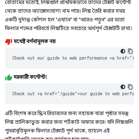
বোতামের মতোই, লিঙ্কগুলি প্রাথমিকভাবে তাদের টেক্সট কন্টেন্ট
থেকে তাদের অ্যাক্সেসযোগ্য নাম পায়। লিঙ্ক তৈরি করার সময়
একটি দুর্দান্ত কৌশল হল "এখানে" বা "আরও পড়ুন" এর মতো
ফিলার শব্দের পরিবর্তে লিঙ্কটিতে সবচেয়ে অর্থপূর্ণ টেক্সটটি রাখা।
যথেষ্ট বর্ণনামূলক নয়
Check out our guide to web performance <a href="/g
দরকারী কন্টেন্ট!
Check out <a href="/guide">our guide to web perfor
এটি বিশেষ করে স্ক্রিন রিডারদের জন্য সহায়ক যারা পৃষ্ঠার সমস্ত
লিঙ্ক তালিকাভুক্ত করার জন্য শর্টকাট অফার করে। যদি লিঙ্কগুলি
পুনরাবৃত্তিমূলক ফিলার টেক্সটে পূর্ণ থাকে, তাহলে এই