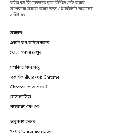
বহিরাগত বিশেষজ্ঞদের দ্বারা লিখিত সেই যাত্রায়
আপনাকে সাহায্য করার জন্য এই সাইটটি আমাদের
সামগ্রীর ঘর৷
অবদান
একটি বাগ ফাইল করুন
খোলা সমস্যা দেখুন
সম্পর্কিত বিষয়বস্তু
বিকাশকারীদের জন্য Chrome
Chromium আপডেট
কেস স্টাডিজ
পডকাস্ট এবং শো
অনুসরণ করুন
X-এ @ChromiumDev