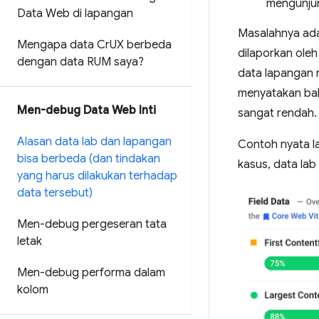
mengunjun
Data Web di lapangan
Masalahnya ada
Mengapa data Cr
UX berbeda
dilaporkan oleh
dengan data RUM saya?
data lapangan 
menyatakan bah
Men-debug Data Web Inti
sangat rendah.
Alasan data lab dan lapangan
Contoh nyata l
bisa berbeda (dan tindakan
kasus, data la
yang harus dilakukan terhadap
data tersebut)
Men-debug pergeseran tata
letak
Men-debug performa dalam
kolom