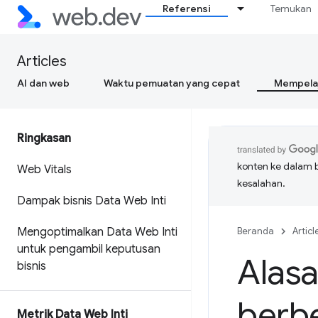
Referensi
Temukan
Articles
AI dan web
Waktu pemuatan yang cepat
Mempelaj
Ringkasan
konten ke dalam 
Web Vitals
kesalahan.
Dampak bisnis Data Web Inti
Mengoptimalkan Data Web Inti
Beranda
Articl
untuk pengambil keputusan
Alasa
bisnis
berbe
Metrik Data Web Inti