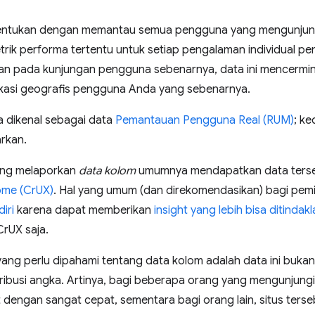
tentukan dengan memantau semua pengguna yang mengunjun
trik performa tertentu untuk setiap pengalaman individual p
an pada kunjungan pengguna sebenarnya, data ini mencermin
lokasi geografis pengguna Anda yang sebenarnya.
a dikenal sebagai data
Pemantauan Pengguna Real (RUM)
; ke
arkan.
ang melaporkan
data kolom
umumnya mendapatkan data terse
me (CrUX)
. Hal yang umum (dan direkomendasikan) bagi pemil
iri
karena dapat memberikan
insight yang lebih bisa ditindakl
rUX saja.
yang perlu dipahami tentang data kolom adalah data ini bukan
ibusi angka. Artinya, bagi beberapa orang yang mengunjungi 
 dengan sangat cepat, sementara bagi orang lain, situs ter