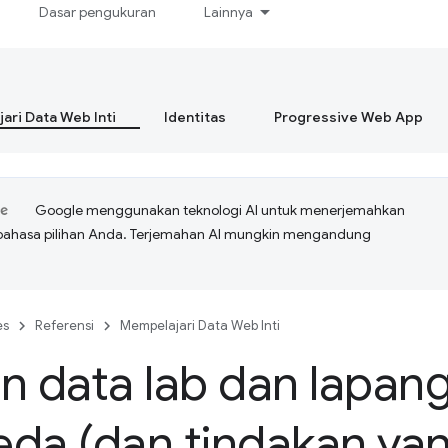
Dasar pengukuran
Lainnya
ari Data Web Inti
Identitas
Progressive Web App
Google menggunakan teknologi AI untuk menerjemahkan
bahasa pilihan Anda. Terjemahan AI mungkin mengandung
es
Referensi
Mempelajari Data Web Inti
n data lab dan lapan
da (dan tindakan ya