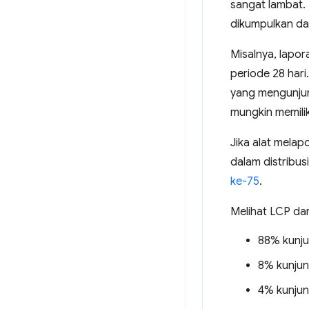
sangat lambat.
dikumpulkan da
Misalnya, lapo
periode 28 har
yang mengunjun
mungkin memili
Jika alat melap
dalam distribu
ke-75
.
Melihat LCP dar
88% kunjun
8% kunjung
4% kunjung