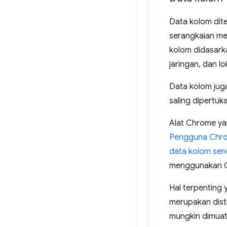
Data kolom di
serangkaian me
kolom didasark
jaringan, dan 
Data kolom jug
saling dipertuk
Alat Chrome y
Pengguna Chro
data kolom send
menggunakan C
Hal terpenting 
merupakan distr
mungkin dimuat