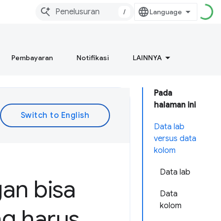
/
Pembayaran
Notifikasi
LAINNYA
Pada
halaman ini
Data lab
versus data
kolom
Data lab
gan bisa
Data
kolom
ng harus