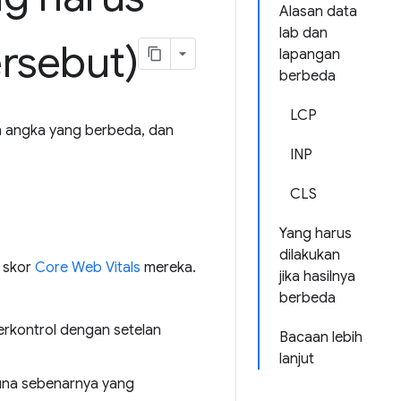
Alasan data
lab dan
ersebut)
lapangan
berbeda
LCP
an angka yang berbeda, dan
INP
CLS
Yang harus
dilakukan
 skor
Core Web Vitals
mereka.
jika hasilnya
berbeda
erkontrol dengan setelan
Bacaan lebih
lanjut
una sebenarnya yang