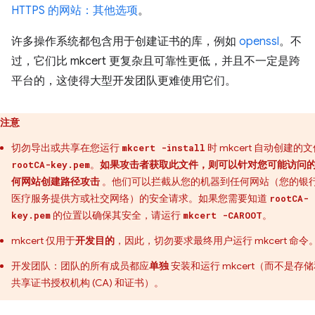
HTTPS 的网站：其他选项
。
许多操作系统都包含用于创建证书的库，例如
openssl
。不
过，它们比 mkcert 更复杂且可靠性更低，并且不一定是跨
平台的，这使得大型开发团队更难使用它们。
注意
切勿导出或共享在您运行
时 mkcert 自动创建的
mkcert -install
。
如果攻击者获取此文件，则可以针对您可能访问
rootCA-key.pem
何网站创建路径攻击
。他们可以拦截从您的机器到任何网站（您的银
医疗服务提供方或社交网络）的安全请求。如果您需要知道
rootCA-
的位置以确保其安全，请运行
。
key.pem
mkcert -CAROOT
mkcert 仅用于
开发目的
，因此，切勿要求最终用户运行 mkcert 命令
开发团队：团队的所有成员都应
单独
安装和运行 mkcert（而不是存
共享证书授权机构 (CA) 和证书）。