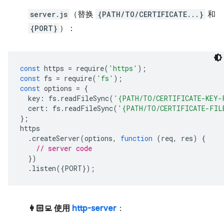
server.js
（替换
{PATH/TO/CERTIFICATE...}
和
{PORT}
）：
const
https
=
require
(
'https'
);
const
fs
=
require
(
'fs'
);
const
options
=
{
key
:
fs
.
readFileSync
(
'{PATH/TO/CERTIFICATE-KEY-
cert
:
fs
.
readFileSync
(
'{PATH/TO/CERTIFICATE-FIL
};
https
.
createServer
(
options
,
function
(
req
,
res
)
{
// server code
})
.
listen
({
PORT
});
👩🏻‍💻 使用
http-server
：