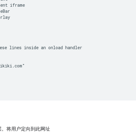
ent iframe

eBar

rlay

ese lines inside an onload handler

ikiki.com"

层。将用户定向到此网址