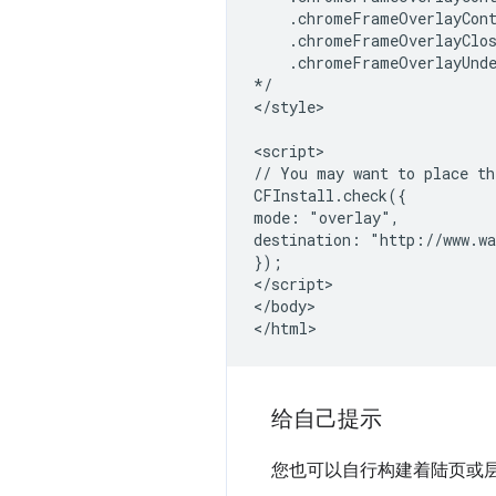
    .chromeFrameOverlayCont
    .chromeFrameOverlayClos
    .chromeFrameOverlayUnde
*/

</style>

<script>

// You may want to place th
CFInstall.check({

mode: "overlay",

destination: "http://www.wa
});

</script>

</body>

给自己提示
您也可以自行构建着陆页或