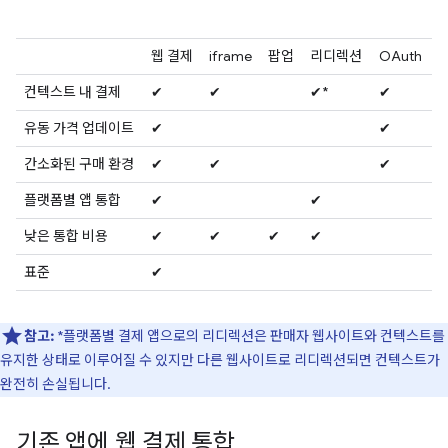
웹 결제
iframe
팝업
리디렉션
OAuth
컨텍스트 내 결제
✔
✔
✔*
✔
유동 가격 업데이트
✔
✔
간소화된 구매 환경
✔
✔
✔
플랫폼별 앱 통합
✔
✔
낮은 통합 비용
✔
✔
✔
✔
표준
✔
참고:
*플랫폼별 결제 앱으로의 리디렉션은 판매자 웹사이트와 컨텍스트를
유지한 상태로 이루어질 수 있지만 다른 웹사이트로 리디렉션되면 컨텍스트가
완전히 손실됩니다.
기존 앱에 웹 결제 통합