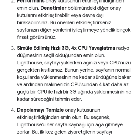
Performans
onay kutusunun etkinleştirildiğinden
emin olun.
Denetimler
bölümündeki diğer onay
kutularını etkinleştirebilir veya devre dışı
bırakabilirsiniz. Bu önerileri etkinleştirirseniz
sayfanızın diğer yönlerini iyileştirmeye yönelik birçok
fırsat görürsünüz.
Simüle Edilmiş Hızlı 3G, 4x CPU Yavaşlatma
radyo
düğmesinin seçili olduğundan emin olun.
Lighthouse, sayfayı yüklerken ağınızı veya CPU'nuzu
gerçekten kısıtlamaz. Bunun yerine, sayfanın normal
koşullarda yüklenmesinin ne kadar sürdüğüne bakar
ve ardından makinenizin CPU'sundan 4 kat daha az
güçlü bir CPU ile hızlı bir 3G ağında yüklenmesinin ne
kadar süreceğini tahmin eder.
Depolamayı Temizle
onay kutusunun
etkinleştirildiğinden emin olun. Bu seçenek,
Lighthouse'u her sayfa kaynağı için ağa gitmeye
zorlar. Bu, ilk kez gelen ziyaretçilerin sayfayı