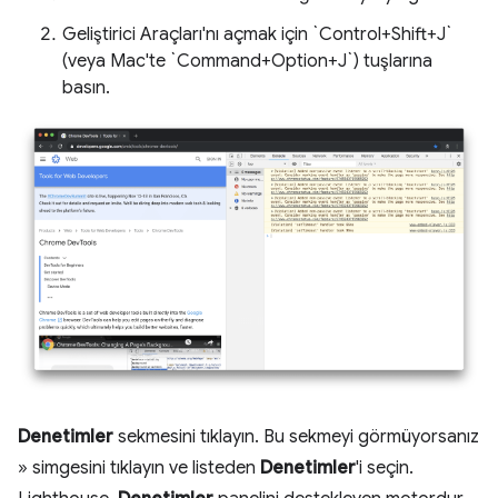
Geliştirici Araçları'nı açmak için `Control+Shift+J`
(veya Mac'te `Command+Option+J`) tuşlarına
basın.
Denetimler
sekmesini tıklayın. Bu sekmeyi görmüyorsanız
» simgesini tıklayın ve listeden
Denetimler
'i seçin.