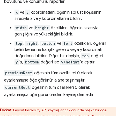
boyutunu ve konumunu raporlar.
x
ve
y
koordinatları, öğenin sol üst köşesinin
sırasıyla x ve y koordinatlarını bildirir.
width
ve
height
özellikleri, öğenin sırasıyla
genişliğini ve yüksekliğini bildirir.
top
,
right
,
bottom
ve
left
özellikleri, öğenin
belirli kenarına karşılık gelen x veya y koordinatı
değerlerini bildirir. Diğer bir deyişle,
top
değeri
y
'a,
bottom
değeri ise
y+height
'a eşittir.
previousRect
öğesinin tüm özellikleri 0 olarak
ayarlanmışsa öğe görünür alana taşınmıştır.
currentRect
öğesinin tüm özellikleri 0 olarak
ayarlanmışsa öğe görünümden kaymış demektir.
Dikkat:
Layout Instability API, kaymış ancak önünde başka bir öğe