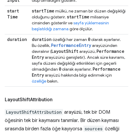
Input
olup olmadığını gösterir.
start
start
Time
mülkü, ne zaman bir düzen değişikliği
Time
start
Time
olduğunu gösterir.
milisaniye
cinsinden gösterilir ve
sayfa yüklemesinin
başlatıldığı zamana
göre ölçülür.
duration
duration
0
özelliği her zaman
olarak ayarlanır.
PerformanceEntry
Bu özellik,
arayüzünden
Layout
Shift
Performance
devralınır (
arayüzü,
Entry
arayüzünü genişletir). Ancak süre kavramı,
sayfa düzeni değişikliği etkinlikleri için geçerli
0
Performance
olmadığından
olarak ayarlanır.
Entry
arayüzü hakkında bilgi edinmek için
özelliğe
bakın.
Layout
Shift
Attribution
LayoutShiftAttribution
arayüzü, tek bir DOM
öğesinin tek bir kaymasını tanımlar. Bir düzen kayması
sırasında birden fazla öğe kayıyorsa
sources
özelliği