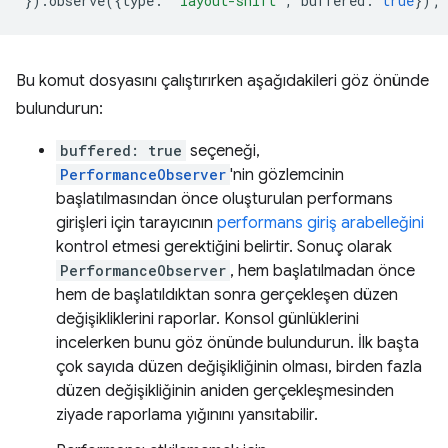
}).
observe
({
type
:
'layout-shift'
,
buffered
:
true
});
Bu komut dosyasını çalıştırırken aşağıdakileri göz önünde
bulundurun:
buffered: true
seçeneği,
PerformanceObserver
'nin gözlemcinin
başlatılmasından önce oluşturulan performans
girişleri için tarayıcının
performans giriş arabelleğini
kontrol etmesi gerektiğini belirtir. Sonuç olarak
PerformanceObserver
, hem başlatılmadan önce
hem de başlatıldıktan sonra gerçekleşen düzen
değişikliklerini raporlar. Konsol günlüklerini
incelerken bunu göz önünde bulundurun. İlk başta
çok sayıda düzen değişikliğinin olması, birden fazla
düzen değişikliğinin aniden gerçekleşmesinden
ziyade raporlama yığınını yansıtabilir.