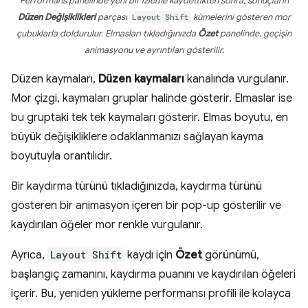
Performans panelinde yeni bir izleme kaydettikten sonra, sonuçların
Düzen Değişiklikleri
parçası
Layout Shift
kümelerini gösteren mor
çubuklarla doldurulur. Elmasları tıkladığınızda
Özet
panelinde, geçişin
animasyonu ve ayrıntıları gösterilir.
Düzen kaymaları,
Düzen kaymaları
kanalında vurgulanır.
Mor çizgi, kaymaları gruplar halinde gösterir. Elmaslar ise
bu gruptaki tek tek kaymaları gösterir. Elmas boyutu, en
büyük değişikliklere odaklanmanızı sağlayan kayma
boyutuyla orantılıdır.
Bir kaydırma türünü tıkladığınızda, kaydırma türünü
gösteren bir animasyon içeren bir pop-up gösterilir ve
kaydırılan öğeler mor renkle vurgulanır.
Ayrıca,
Layout Shift
kaydı için
Özet
görünümü,
başlangıç zamanını, kaydırma puanını ve kaydırılan öğeleri
içerir. Bu, yeniden yükleme performansı profili ile kolayca