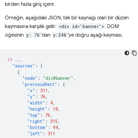
birden fazla giriş içerir.
Örneğin, aşağıdaki JSON, tek bir kaynağı olan bir düzen
kaymasına karşılık gelir:
<div id='banner'>
DOM
öğesinin
y: 76
'dan
y:246
'ye doğru aşağı kayması.
// ...
"sources"
:
[
{
"node"
:
"div#banner"
,
"previousRect"
:
{
"x"
:
311
,
"y"
:
76
,
"width"
:
4
,
"height"
:
18
,
"top"
:
76
,
"right"
:
315
,
"bottom"
:
94
,
"left"
:
311