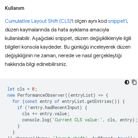
Kullanım
Cumulative Layout Shift (CLS)
'i ölçen aynı kod
snippet'i
,
düzen kaymalarında da hata ayıklama amacıyla
kullanılabilir. Aşağıdaki snippet, düzen değişiklikleriyle ilgili
bilgileri konsola kaydeder. Bu günlüğü inceleyerek düzen
değişikliğinin ne zaman, nerede ve nasıl gerçekleştiği
hakkında bilgi edinebilirsiniz.
let
cls
=
0
;
new
PerformanceObserver
((
entryList
)
=
>
{
for
(
const
entry
of
entryList
.
getEntries
())
{
if
(
!
entry
.
hadRecentInput
)
{
cls
+=
entry
.
value
;
console
.
log
(
'Current CLS value:'
,
cls
,
entry
);
}
}