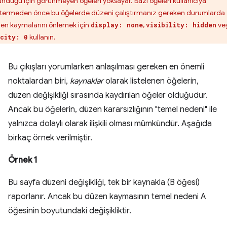
unduğu için görünmeyen öğeleri yoksayar. Bazı öğeleri kullanıcıya
termeden önce bu öğelerde düzeni çalıştırmanız gereken durumlarda
en kaymalarını önlemek için
,
ve
display: none
visibility: hidden
kullanın.
city: 0
Bu çıkışları yorumlarken anlaşılması gereken en önemli
noktalardan biri,
kaynaklar
olarak listelenen öğelerin,
düzen değişikliği sırasında kaydırılan öğeler olduğudur.
Ancak bu öğelerin, düzen kararsızlığının "temel nedeni" ile
yalnızca dolaylı olarak ilişkili olması mümkündür. Aşağıda
birkaç örnek verilmiştir.
Örnek 1
Bu sayfa düzeni değişikliği, tek bir kaynakla (B öğesi)
raporlanır. Ancak bu düzen kaymasının temel nedeni A
öğesinin boyutundaki değişikliktir.