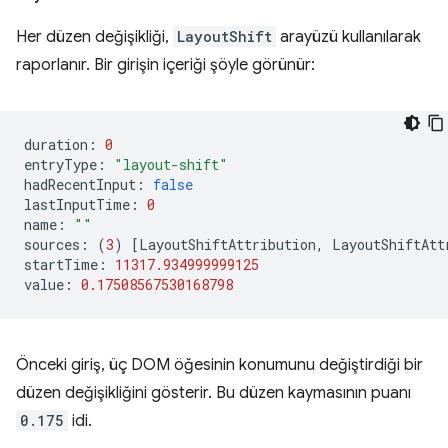
Her düzen değişikliği,
LayoutShift
arayüzü kullanılarak
raporlanır. Bir girişin içeriği şöyle görünür:
duration
:
0
entryType
:
"layout-shift"
hadRecentInput
:
false
lastInputTime
:
0
name
:
""
sources
:
(
3
)
[
LayoutShiftAttribution
,
LayoutShiftAtt
startTime
:
11317.934999999125
value
:
0.17508567530168798
Önceki giriş, üç DOM öğesinin konumunu değiştirdiği bir
düzen değişikliğini gösterir. Bu düzen kaymasının puanı
0.175
idi.