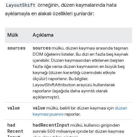
LayoutShift
örneğinin, düzen kaymalarında hata
ayıklamayla en alakalı özellikleri şunlardır:
Mülk
Açıklama
sources
sources
mülkü, düzen kayması sırasında taşınan
DOM öğelerini listeler. Bu dizi en fazla beş kaynak
içerebilir. Düzen kaymasından etkilenen beşten
fazla öğe varsa düzen kaymasının en büyük beş
kaynağı (düzen kararlılığı üzerindeki etkiyle
ölçülür) raporlanır. Bu bilgiler,
LayoutShiftAttribution arayüzü kullanılarak
raporlanır (aşağıda daha ayrıntılı olarak
açıklanmıştır).
value
value
mülkü, belirli bir düzen kayması için
düzen
kayması puanını
raporlar.
had
had
Recent
Input
mülkü, kullanıcı girişinden
Recent
sonraki 500 milisaniye içinde bir düzen kayması