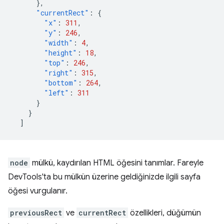
},
"currentRect"
:
{
"x"
:
311
,
"y"
:
246
,
"width"
:
4
,
"height"
:
18
,
"top"
:
246
,
"right"
:
315
,
"bottom"
:
264
,
"left"
:
311
}
}
]
node
mülkü, kaydırılan HTML öğesini tanımlar. Fareyle
DevTools'ta bu mülkün üzerine geldiğinizde ilgili sayfa
öğesi vurgulanır.
previousRect
ve
currentRect
özellikleri, düğümün