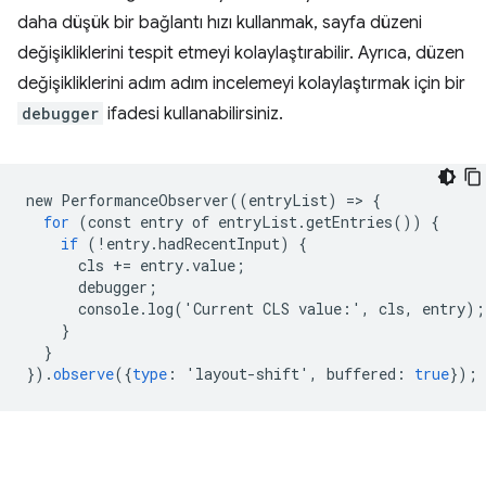
daha düşük bir bağlantı hızı kullanmak, sayfa düzeni
değişikliklerini tespit etmeyi kolaylaştırabilir. Ayrıca, düzen
değişikliklerini adım adım incelemeyi kolaylaştırmak için bir
debugger
ifadesi kullanabilirsiniz.
new
PerformanceObserver
((
entryList
)
=
>
{
for
(
const
entry
of
entryList
.
getEntries
())
{
if
(!
entry
.
hadRecentInput
)
{
cls
+=
entry
.
value
;
debugger
;
console
.
log
(
'
Current
CLS
value
:
'
,
cls
,
entry
);
}
}
}).
observe
({
type
:
'
layout
-
shift
'
,
buffered
:
true
});