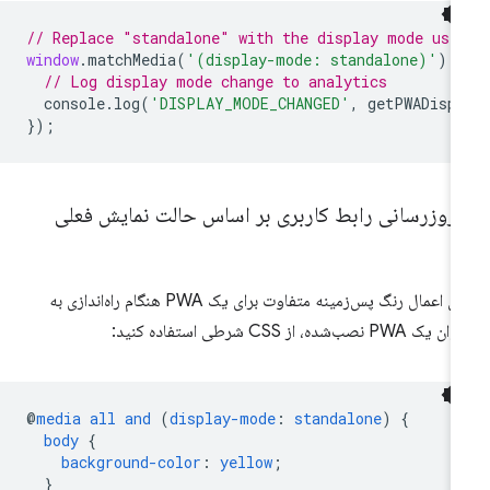
// Replace "standalone" with the display mode use
window
.
matchMedia
(
'(display-mode: standalone)'
).
// Log display mode change to analytics
console
.
log
(
'DISPLAY_MODE_CHANGED'
,
getPWADisp
});
ه‌روزرسانی رابط کاربری بر اساس حالت نمایش فعلی
برای اعمال رنگ پس‌زمینه متفاوت برای یک PWA هنگام راه‌اندازی به
ک PWA نصب‌شده، از CSS شرطی استفاده کنید:
@
media
all
and
(
display-mode
:
standalone
)
{
body
{
background-color
:
yellow
;
}