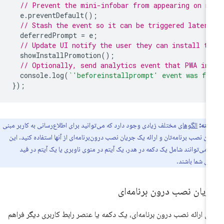
// Prevent the mini-infobar from appearing on m
e
.
preventDefault
();
// Stash the event so it can be triggered later.
deferredPrompt
=
e
;
// Update UI notify the user they can install t
showInstallPromotion
();
// Optionally, send analytics event that PWA in
console
.
log
(
`'beforeinstallprompt' event was fi
});
نکته:
الگوهای
مختلف زیادی وجود دارد که می‌توانید برای اطلاع‌رسانی به کاربر مبنی
کان نصب برنامه‌تان و ارائه یک جریان نصب درون‌برنامه‌ای از آنها استفاده کنید. این
ا می‌توانند شامل یک دکمه در هدر، یک آیتم در منوی ناوبری یا یک آیتم در فید
ی شما باشند.
ریان نصب درون برنامه‌ای
ای ارائه نصب درون برنامه‌ای، یک دکمه یا عنصر رابط کاربری دیگر فراهم