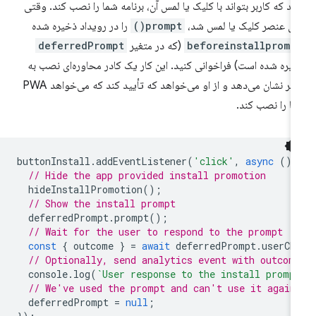
ید که کاربر بتواند با کلیک یا لمس آن، برنامه شما را نصب کند. وقتی
ی عنصر کلیک یا لمس شد،
prompt()
را در رویداد ذخیره شده
beforeinstallpromp
(که در متغیر
deferredPrompt
یره شده است) فراخوانی کنید. این کار یک کادر محاوره‌ای نصب به
کاربر نشان می‌دهد و از او می‌خواهد که تأیید کند که می‌خواهد PWA
ا را نصب کند.
buttonInstall
.
addEventListener
(
'click'
,
async
()
// Hide the app provided install promotion
hideInstallPromotion
();
// Show the install prompt
deferredPrompt
.
prompt
();
// Wait for the user to respond to the prompt
const
{
outcome
}
=
await
deferredPrompt
.
userCh
// Optionally, send analytics event with outcom
console
.
log
(
`User response to the install promp
// We've used the prompt and can't use it again
deferredPrompt
=
null
;