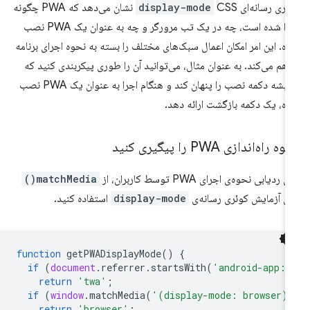
ئری رسانه‌ای
display-mode
CSS نشان می‌دهد که PWA چگونه
اجرا شده است، چه در یک تب مرورگر و چه به عنوان یک PWA نصب
ه. این امر امکان اعمال سبک‌های مختلف را بسته به نحوه اجرای برنامه
اهم می‌کند. به عنوان مثال، می‌توانید آن را طوری پیکربندی کنید که
همیشه دکمه نصب را پنهان کند و هنگام اجرا به عنوان یک PWA نصب
ه، یک دکمه بازگشت ارائه دهد.
ه راه‌اندازی PWA را پیگیری کنید
ی ردیابی نحوه‌ی اجرای PWA توسط کاربران، از
matchMedia()
ای آزمایش کوئری رسانه‌ی
display-mode
استفاده کنید.
function
getPWADisplayMode
()
{
if
(
document
.
referrer
.
startsWith
(
'android-app:/
return
'twa'
;
if
(
window
.
matchMedia
(
'(display-mode: browser)
return
'browser'
;