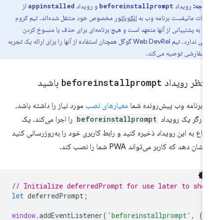
توجه:
رویداد
و رویداد
از
appinstalled
beforeinstallprompt
ات مانیفست برنامه وب به
انکوباتور
مخصوص خود منتقل شده‌اند. تیم کروم
ن به پشتیبانی از آنها متعهد است و هیچ برنامه‌ای برای حذف یا منسوخ کردن
پشتیبانی ندارد. تیم Web DevRel گوگل همچنان استفاده از آنها را برای ارائه یک تجربه
سفارشی توصیه می‌کند.
نتظر رویداد
beforeinstallprompt
باشید
ر برنامه وب پیش‌رونده شما
معیارهای نصب
مورد نیاز را داشته باشد،
ورگر یک رویداد
beforeinstallprompt
را اجرا می‌کند. یک
جاع به این رویداد ذخیره کنید و رابط کاربری خود را به‌روزرسانی کنید
نشان دهد که کاربر می‌تواند PWA شما را نصب کند.
// Initialize deferredPrompt for use later to sho
let
deferredPrompt
;
window
.
addEventListener
(
'beforeinstallprompt'
,
(
e