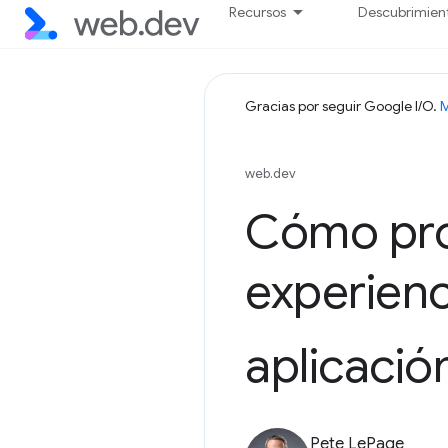
Recursos
Descubrimien
Gracias por seguir Google I/O.
M
web.dev
Cómo pro
experienc
aplicació
Pete LePage