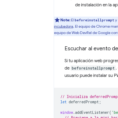
de instalación en la ap
Note:
El
y 
beforeinstallprompt
incubadora
. El equipo de Chrome mant
equipo de Web DevRel de Google conti
Escuchar al evento d
Si tu aplicación web progre
de
beforeinstallprompt
.
usuario puede instalar su P
// Inicializa deferredPromp
let
deferredPrompt
;
window
.
addEventListener
(
'be
// Previene a la mini bar