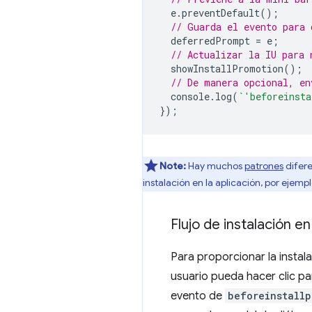
e
.
preventDefault
();
// Guarda el evento para 
deferredPrompt
=
e
;
// Actualizar la IU para 
showInstallPromotion
();
// De manera opcional, en
console
.
log
(
`'beforeinsta
});
Note:
Hay muchos
patrones
difere
instalación en la aplicación, por eje
Flujo de instalación en
Para proporcionar la instal
usuario pueda hacer clic par
evento de
beforeinstallp