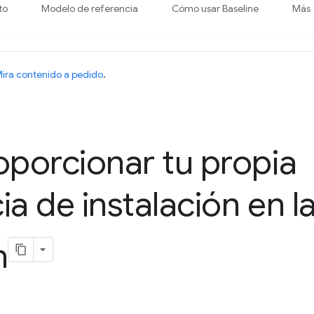
to
Modelo de referencia
Cómo usar Baseline
Más
ira contenido a pedido
.
porcionar tu propia
ia de instalación en l
n