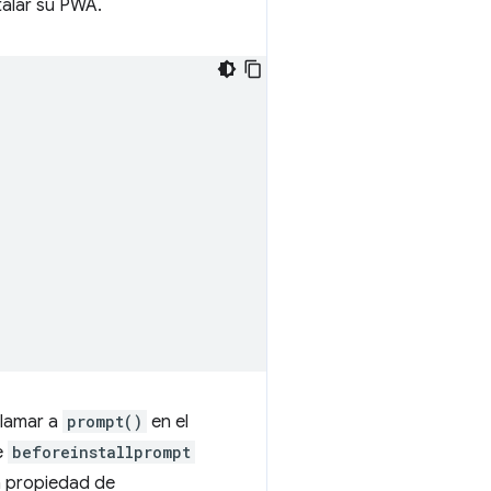
talar su PWA.
llamar a
prompt()
en el
e
beforeinstallprompt
a propiedad de