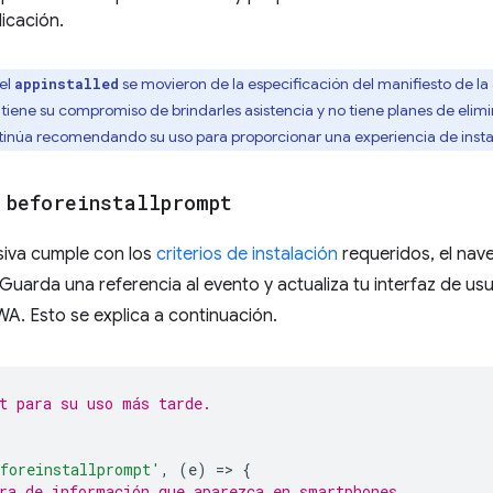
licación.
el
se movieron de la especificación del manifiesto de la
appinstalled
iene su compromiso de brindarles asistencia y no tiene planes de elimi
núa recomendando su uso para proporcionar una experiencia de insta
e
beforeinstallprompt
siva cumple con los
criterios de instalación
requeridos, el nav
 Guarda una referencia al evento y actualiza tu interfaz de usu
WA. Esto se explica a continuación.
t para su uso más tarde.
foreinstallprompt'
,
(
e
)
=
>
{
ra de información que aparezca en smartphones