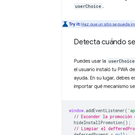
userChoice
.
Try it:
Haz que un sitio se pueda i
Detecta cuándo se
Puedes usar la
userChoice
el usuario instaló tu PWA 
ayuda. En su lugar, debes 
importar qué mecanismo se h
window
.
addEventListener
(
'ap
// Esconder la promoción 
hideInstallPromotion
();
// Limpiar el defferedPro
deferredPrompt
=
null
;