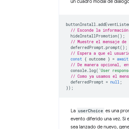
un cuadro modal de diálogo 
buttonInstall
.
addEventListe
// Esconde la información
hideInstallPromotion
();
// Muestre el mensaje de 
deferredPrompt
.
prompt
();
// Espera a que el usuari
const
{
outcome
}
=
await
// De manera opcional, en
console
.
log
(
`User respons
// Como ya usamos el mens
deferredPrompt
=
null
;
});
La
userChoice
es una prom
evento diferido una vez. Si
sea lanzado de nuevo, gene