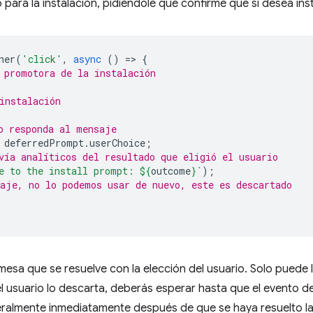
para la instalación, pidiéndole que confirme que si desea ins
ner
(
'click'
,
async
()
=
>
{
 promotora de la instalación
instalación
o responda al mensaje
deferredPrompt
.
userChoice
;
vía analíticos del resultado que eligió el usuario
e to the install prompt: 
${
outcome
}
`
);
aje, no lo podemos usar de nuevo, este es descartado
esa que se resuelve con la elección del usuario. Solo puede 
 el usuario lo descarta, deberás esperar hasta que el evento d
ralmente inmediatamente después de que se haya resuelto l