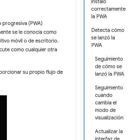
instaló
correctamente
la PWA
b progresiva (PWA)
Detecta cómo
rmente se le conocía como
se lanzó la
itivo móvil o de escritorio.
PWA
ecute como cualquier otra
Seguimiento
de cómo se
porcionar su propio flujo de
lanzó la PWA
Seguimiento
cuando
cambia el
modo de
visualización
Actualizar la
interfaz de