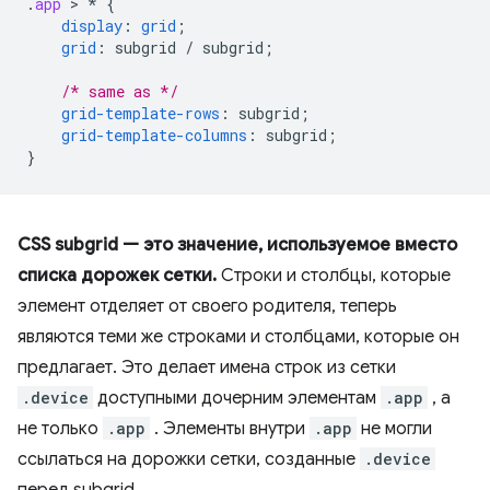
.
app
 > 
*
{
display
:
grid
;
grid
:
subgrid
/
subgrid
;
/* same as */
grid-template-rows
:
subgrid
;
grid-template-columns
:
subgrid
;
}
CSS subgrid — это значение, используемое вместо
списка дорожек сетки.
Строки и столбцы, которые
элемент отделяет от своего родителя, теперь
являются теми же строками и столбцами, которые он
предлагает. Это делает имена строк из сетки
.device
доступными дочерним элементам
.app
, а
не только
.app
. Элементы внутри
.app
не могли
ссылаться на дорожки сетки, созданные
.device