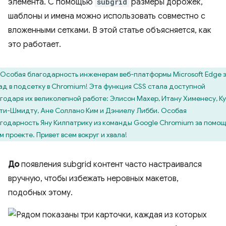
элемента. С помощью
subgrid
размеры дорожек,
шаблоны и имена можно использовать совместно с
вложенными сетками. В этой статье объясняется, как
это работает.
Особая благодарность инженерам веб-платформы Microsoft Edge 
ад в подсетку в Chromium! Эта функция CSS стала доступной
годаря их великолепной работе: Элисон Махер, Итану Хименесу, К
ти-Шмидту, Ане Соллано Ким и Дэниелу Либби. Особая
годарность Яну Килпатрику из команды Google Chromium за помощ
м проекте. Привет всем вокруг и хвала!
До
появления subgrid контент часто настраивался
вручную, чтобы избежать неровных макетов,
подобных этому.