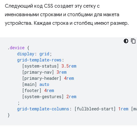
Следующий код CSS создает эту сетку с
именованными строками и столбцами для макета
устройства. Каждая строка и столбец имеют размер.
.
device
{
display
:
grid
;
grid-template-rows
:
[
system-status
]
3.5
rem
[
primary-nav
]
3
rem
[
primary-header
]
4
rem
[
main
]
auto
[
footer
]
4
rem
[
system-gestures
]
2
rem
;
grid-template-columns
:
[
fullbleed-start
]
1
rem
[
m
}