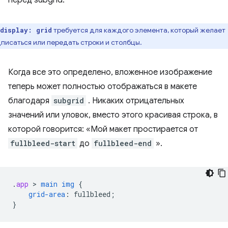
перед subgrid.
требуется для каждого элемента, который желает
display: grid
писаться или передать строки и столбцы.
Когда все это определено, вложенное изображение
теперь может полностью отображаться в макете
благодаря
subgrid
. Никаких отрицательных
значений или уловок, вместо этого красивая строка, в
которой говорится: «Мой макет простирается от
fullbleed-start
до
fullbleed-end
».
.
app
 > 
main
img
{
grid-area
:
fullbleed
;
}