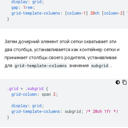
display
:
grid
;
gap
:
1
rem
;
grid-template-columns
:
[
column
-1
]
20
ch
[
column
-2
]
}
Затем дочерний элемент этой сетки охватывает эти
два столбца, устанавливается как контейнер сетки и
принимает столбцы своего родителя, устанавливая
для
grid-template-columns
значение
subgrid
.
.
grid
 > 
.
subgrid
{
grid-column
:
span
2
;
display
:
grid
;
grid-template-columns
:
subgrid
;
/* 20ch 1fr */
}