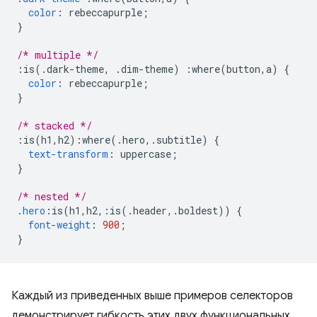
color
:
 rebeccapurple
;
}
/* multiple */
:
is
(.
dark-theme
,
.
dim-theme
)
:
where
(
button
,
a
)
{
color
:
 rebeccapurple
;
}
/* stacked */
:
is
(
h1
,
h2
):
where
(.
hero
,.
subtitle
)
{
text-transform
:
 uppercase
;
}
/* nested */
.
hero
:
is
(
h1
,
h2
,:
is
(.
header
,.
boldest
))
{
font-weight
:
900
;
}
Каждый из приведенных выше примеров селекторов
демонстрирует гибкость этих двух функциональных