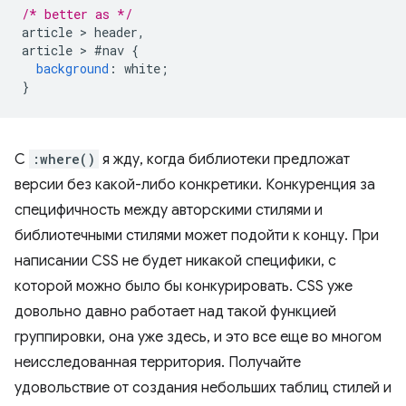
/* better as */
article 
>
 header
,
article 
>
#
nav 
{
background
:
 white
;
}
С
:where()
я жду, когда библиотеки предложат
версии без какой-либо конкретики. Конкуренция за
специфичность между авторскими стилями и
библиотечными стилями может подойти к концу. При
написании CSS не будет никакой специфики, с
которой можно было бы конкурировать. CSS уже
довольно давно работает над такой функцией
группировки, она уже здесь, и это все еще во многом
неисследованная территория. Получайте
удовольствие от создания небольших таблиц стилей и