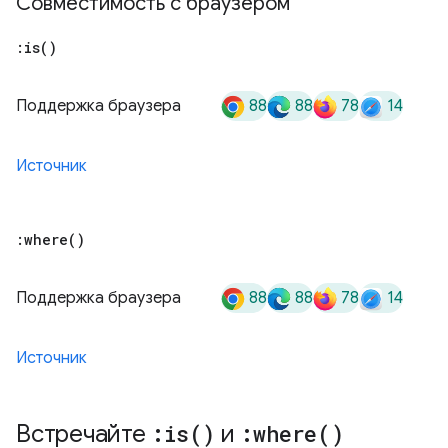
Совместимость с браузером
:
is(
)
88
88
78
14
Поддержка браузера
Источник
:
where(
)
88
88
78
14
Поддержка браузера
Источник
Встречайте
:
is(
)
и
:
where(
)