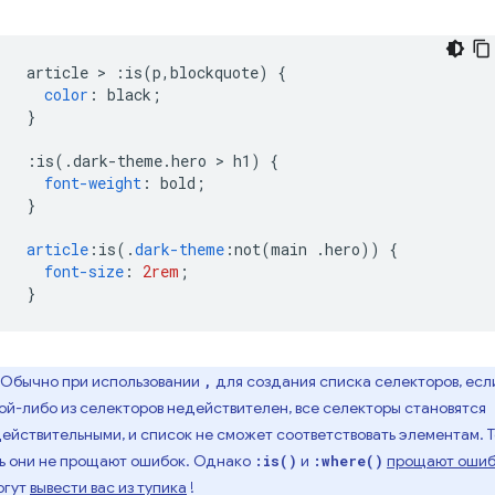
article 
>
:
is
(
p
,
blockquote
)
{
color
:
 black
;
}
:
is
(.
dark-theme
.
hero 
>
 h1
)
{
font-weight
:
 bold
;
}
article
:
is
(.
dark-theme
:
not
(
main 
.
hero
))
{
font-size
:
2rem
;
}
Обычно при использовании
для создания списка селекторов, есл
,
ой-либо из селекторов недействителен, все селекторы становятся
ействительными, и список не сможет соответствовать элементам. Т
ь они не прощают ошибок. Однако
и
прощают ошиб
:is()
:where()
огут
вывести вас из тупика
!