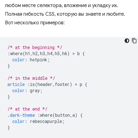
любом месте селектора, вложение и укладку их.
Полная гибкость CSS, которую вы знаете и любите.
Вот несколько примеров:
/* at the beginning */
:
where
(
h1
,
h2
,
h3
,
h4
,
h5
,
h6
)
>
 b 
{
color
:
 hotpink
;
}
/* in the middle */
article
:
is
(
header
,
footer
)
>
 p 
{
color
:
 gray
;
}
/* at the end */
.
dark-theme
:
where
(
button
,
a
)
{
color
:
 rebeccapurple
;
}