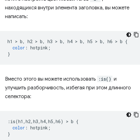
находящихся внутри элемента заголовка, вы можете
написать:
h1 
>
 b
,
 h2 
>
 b
,
 h3 
>
 b
,
 h4 
>
 b
,
 h5 
>
 b
,
 h6 
>
 b 
{
color
:
 hotpink
;
}
Вместо этого вы можете использовать
:is()
и
улучшить разборчивость, избегая при этом длинного
селектора:
:
is
(
h1
,
h2
,
h3
,
h4
,
h5
,
h6
)
>
 b 
{
color
:
 hotpink
;
}