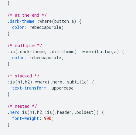
}
/* at the end */
.
dark-theme
:
where
(
button
,
a
)
{
color
:
 rebeccapurple
;
}
/* multiple */
:
is
(.
dark-theme
,
.
dim-theme
)
:
where
(
button
,
a
)
{
color
:
 rebeccapurple
;
}
/* stacked */
:
is
(
h1
,
h2
):
where
(.
hero
,.
subtitle
)
{
text-transform
:
 uppercase
;
}
/* nested */
.
hero
:
is
(
h1
,
h2
,:
is
(.
header
,.
boldest
))
{
font-weight
:
900
;
}