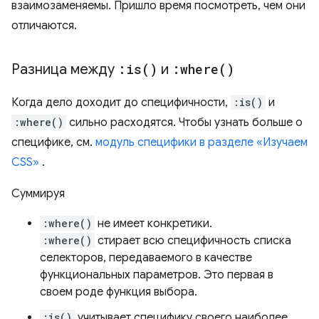
взаимозаменяемы. Пришло время посмотреть, чем они
отличаются.
Разница между
:
is(
)
и
:
where(
)
Когда дело доходит до специфичности,
:is()
и
:where()
сильно расходятся. Чтобы узнать больше о
специфике, см.
модуль специфики в разделе «Изучаем
CSS»
.
Суммируя
:where()
не имеет конкретики.
:where()
стирает всю специфичность списка
селекторов, передаваемого в качестве
функциональных параметров. Это первая в
своем роде функция выбора.
:is()
учитывает специфику своего наиболее