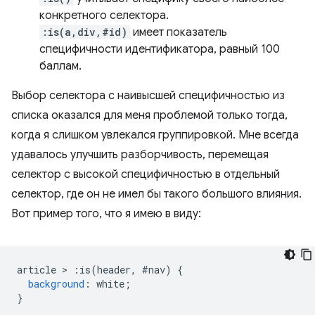
конкретного селектора.
:is(a,div,#id)
имеет показатель
специфичности идентификатора, равный 100
баллам.
Выбор селектора с наивысшей специфичностью из
списка оказался для меня проблемой только тогда,
когда я слишком увлекался группировкой. Мне всегда
удавалось улучшить разборчивость, перемещая
селектор с высокой специфичностью в отдельный
селектор, где он не имел бы такого большого влияния.
Вот пример того, что я имею в виду:
article 
>
:
is
(
header
,
#
nav
)
{
background
:
 white
;
}