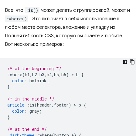
Все, что
:is()
может делать с группировкой, может и
:where()
. Это включает в себя использование в
любом месте селектора, вложение и укладку их.
Полная гибкость CSS, которую вы знаете и любите.
Вот несколько примеров:
/* at the beginning */
:
where
(
h1
,
h2
,
h3
,
h4
,
h5
,
h6
)
>
 b 
{
color
:
 hotpink
;
}
/* in the middle */
article
:
is
(
header
,
footer
)
>
 p 
{
color
:
 gray
;
}
/* at the end */
.
dark-theme
:
where
(
button
,
a
)
{