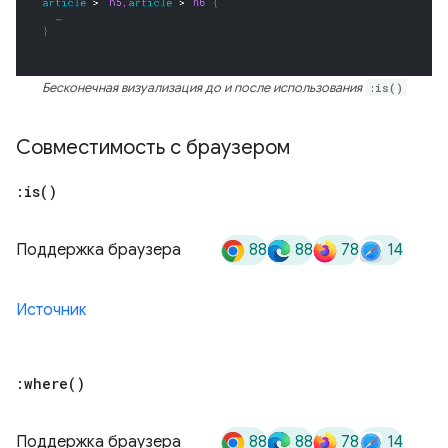
Бесконечная визуализация до и после использования
:is()
Совместимость с браузером
:
is(
)
88
88
78
14
Поддержка браузера
Источник
:
where(
)
88
88
78
14
Поддержка браузера