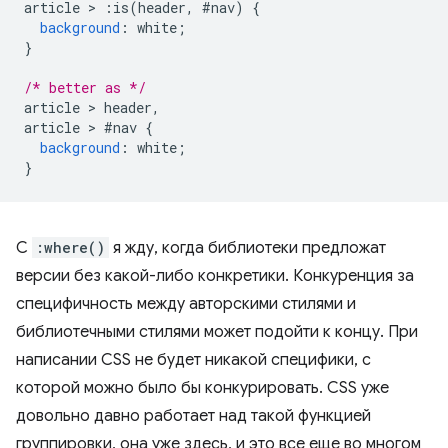
article 
>
:
is
(
header
,
#
nav
)
{
background
:
 white
;
}
/* better as */
article 
>
 header
,
article 
>
#
nav 
{
background
:
 white
;
}
С
:where()
я жду, когда библиотеки предложат
версии без какой-либо конкретики. Конкуренция за
специфичность между авторскими стилями и
библиотечными стилями может подойти к концу. При
написании CSS не будет никакой специфики, с
которой можно было бы конкурировать. CSS уже
довольно давно работает над такой функцией
группировки, она уже здесь, и это все еще во многом