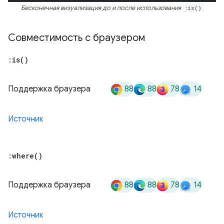
Бесконечная визуализация до и после использования
:is()
Совместимость с браузером
:
is(
)
88
88
78
14
Поддержка браузера
Источник
:
where(
)
88
88
78
14
Поддержка браузера
Источник