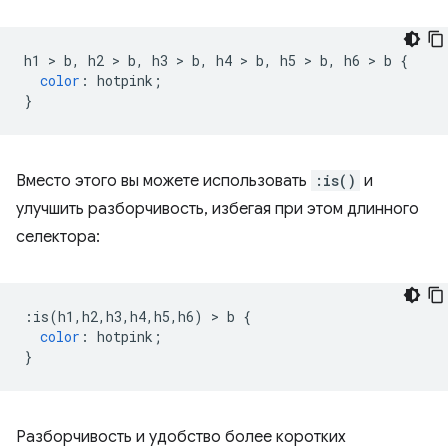
h1 
>
 b
,
 h2 
>
 b
,
 h3 
>
 b
,
 h4 
>
 b
,
 h5 
>
 b
,
 h6 
>
 b 
{
color
:
 hotpink
;
}
Вместо этого вы можете использовать
:is()
и
улучшить разборчивость, избегая при этом длинного
селектора:
:
is
(
h1
,
h2
,
h3
,
h4
,
h5
,
h6
)
>
 b 
{
color
:
 hotpink
;
}
Разборчивость и удобство более коротких