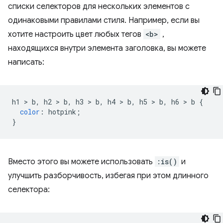
списки селекторов для нескольких элементов с
одинаковыми правилами стиля. Например, если вы
хотите настроить цвет любых тегов
<b>
,
находящихся внутри элемента заголовка, вы можете
написать:
h1 
>
 b
,
 h2 
>
 b
,
 h3 
>
 b
,
 h4 
>
 b
,
 h5 
>
 b
,
 h6 
>
 b 
{
color
:
 hotpink
;
}
Вместо этого вы можете использовать
:is()
и
улучшить разборчивость, избегая при этом длинного
селектора: