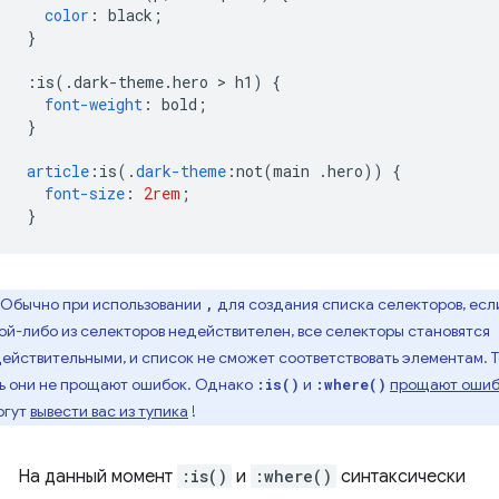
color
:
 black
;
}
:
is
(.
dark-theme
.
hero 
>
 h1
)
{
font-weight
:
 bold
;
}
article
:
is
(.
dark-theme
:
not
(
main 
.
hero
))
{
font-size
:
2rem
;
}
Обычно при использовании
для создания списка селекторов, есл
,
ой-либо из селекторов недействителен, все селекторы становятся
ействительными, и список не сможет соответствовать элементам. Т
ь они не прощают ошибок. Однако
и
прощают ошиб
:is()
:where()
огут
вывести вас из тупика
!
На данный момент
:is()
и
:where()
синтаксически