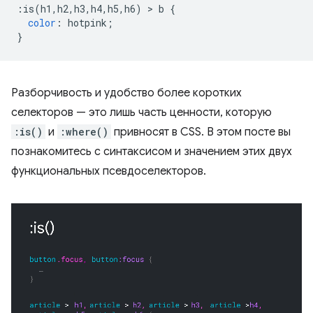
:
is
(
h1
,
h2
,
h3
,
h4
,
h5
,
h6
)
>
 b 
{
color
:
 hotpink
;
}
Разборчивость и удобство более коротких
селекторов — это лишь часть ценности, которую
:is()
и
:where()
привносят в CSS. В этом посте вы
познакомитесь с синтаксисом и значением этих двух
функциональных псевдоселекторов.