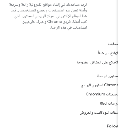
نريد مساعدتك في إنشاء مواقع إلكترونية رائعة وسريعة
وآمنة تعمل عبر المتصفحات ولجميع المستخدمين. يُعدّ
هذا الموقع الإلكتروني المركز الرئيسي للمحتوى الذي
كتبه أعضاء فريق Chrome وخبراء خارجيين
لمساعدتك في هذه الرحلة.
مساهمة
الإبلاغ عن خطأ
الاطّلاع على المشاكل المفتوحة
محتوى ذو صلة
Chrome لمطوّري البرامج
تحديثات Chromium
دراسات الحالة
ملفات البودكاست والعروض
Follow