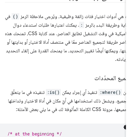
ه هي أدوات اختيار فئات زائفة وظيفية، ويُرجى ملاحظة الرمز
()
في
نهاية وطريقة البدء بالرمز
:
. يمكنك اعتبارها طلبات استدعاء دوال
ديناميكية في وقت التشغيل تطابق العناصر. عند كتابة CSS، تمنحك هذه
عناصر طريقة لتجميع العناصر معًا في منتصف أداة الاختيار أو بدايتها أو
ايتها. ويمكنها أيضًا تغيير التحديد، ما يمنحك القدرة على إلغاء التحديد
 زيادته.
جميع المحدّدات
مكن
:where()
تنفيذ أي إجراء يمكن
:is()
تنفيذه في ما يتعلّق
لتجميع. ويشمل ذلك استخدامها في أيّ مكان في أداة الاختيار وتداخلها
عها. مرونة CSS الكاملة المألوفة لك في ما يلي بعض الأمثلة:
/* at the beginning */