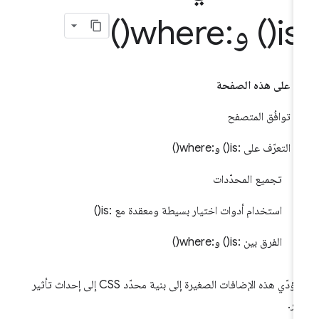
is(
) و:
where(
)
على هذه الصفحة
توافُق المتصفح
التعرّف على :is() و:where()
تجميع المحدّدات
استخدام أدوات اختيار بسيطة ومعقدة مع :is()
الفرق بين :is() و:where()
ستؤدّي هذه الإضافات الصغيرة إلى بنية محدّد CSS إلى إحداث تأثير
ير.