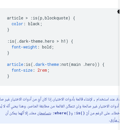
article 
>
:
is
(
p
,
blockquote
)
{
color
:
 black
;
}
:
is
(.
dark-theme
.
hero 
>
 h1
)
{
font-weight
:
 bold
;
}
article
:
is
(.
dark-theme
:
not
(
main 
.
hero
))
{
font-size
:
2rem
;
}
عادة، عند استخدام
لإنشاء قائمة بأدوات الاختيار، إذا كان أيّ من أدوات الاختيار غير صالحة،
,
أدوات الاختيار غير صالحة ولن تتمكّن القائمة من مطابقة العناصر. وهذا يعني أنّه لا يُسمح
أخطاء. على الرغم من أنّ
و
يتسامحان
معك، إلا أنّهما يمكن أن
:where()
:is()
من مأزق
.