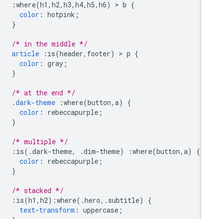
:
where
(
h1
,
h2
,
h3
,
h4
,
h5
,
h6
)
>
 b 
{
color
:
 hotpink
;
}
/* in the middle */
article
:
is
(
header
,
footer
)
>
 p 
{
color
:
 gray
;
}
/* at the end */
.
dark-theme
:
where
(
button
,
a
)
{
color
:
 rebeccapurple
;
}
/* multiple */
:
is
(.
dark-theme
,
.
dim-theme
)
:
where
(
button
,
a
)
{
color
:
 rebeccapurple
;
}
/* stacked */
:
is
(
h1
,
h2
):
where
(.
hero
,.
subtitle
)
{
text-transform
:
 uppercase
;