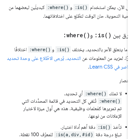
ى الآن، يمكن استخدام
:is()
و
:where()
كبديلَين لبعضهما من
ناحية النحوية. حان الوقت لنطّلع على اختلافاتهما.
لفرق بين
)
is(
:
و
)
where(
:
دما يتعلق الأمر بالتحديد، يختلف
:is()
و
:where()
اختلافًا
يرًا. لمزيد من المعلومات عن
التحديد، يُرجى الاطّلاع على
وحدة تحديد
ناصر في Learn CSS
.
ختصار
لا تملك
:where()
أي تحديد.
:where()
تُلغي كل التحديد في قائمة المحدِّدات التي
تم تمريرها كمَعلمات وظيفية. هذه هي أول ميزة لاختيار
الإعلانات من نوعها.
تأخذ
:is()
دقة أهم أداة اختيار.
تبلغ درجة دقة
:is(a,div,#id)
للمعرّف 100 نقطة.