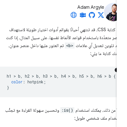
Adam Argyle
عند كتابة CSS، قد تنتهي أحيانًا بقوائم أدوات اختيار طويلة لاستهداف
اصر متعدّدة باستخدام قواعد الأنماط نفسها. على سبيل المثال، إذا كنت
يد تلوين تعديل أي علامات
<b>
تم العثور عليها داخل عنصر عنوان،
كنك كتابة ما يلي:
h1 
>
 b
,
 h2 
>
 b
,
 h3 
>
 b
,
 h4 
>
 b
,
 h5 
>
 b
,
 h6 
>
 b 
{
color
:
 hotpink
;
}
لاً من ذلك، يمكنك استخدام
:is()
وتحسين سهولة القراءة مع تجنُّب
تخدام ملف شخصي طويل: