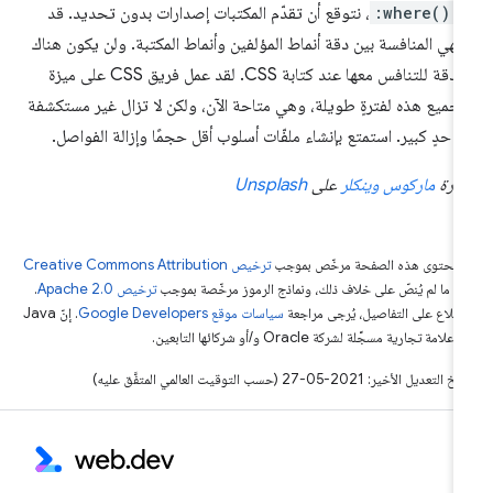
ع
:where()
، نتوقع أن تقدّم المكتبات إصدارات بدون تحديد. قد
تهي المنافسة بين دقة أنماط المؤلفين وأنماط المكتبة. ولن يكون هناك
أيّ دقة للتنافس معها عند كتابة CSS. لقد عمل فريق CSS على ميزة
تجميع هذه لفترةٍ طويلة، وهي متاحة الآن، ولكن لا تزال غير مستكشفة
ى حدٍ كبير. استمتع بإنشاء ملفّات أسلوب أقل حجمًا وإزالة الفواصل.
ورة
ماركوس وينكلر
على
Unsplash
ّ محتوى هذه الصفحة مرخّص بموجب
ترخيص Creative Commons Attribution
4‏
ما لم يُنصّ على خلاف ذلك، ونماذج الرموز مرخّصة بموجب
ترخيص Apache 2.0‏
.
اطّلاع على التفاصيل، يُرجى مراجعة
سياسات موقع Google Developers‏
. إنّ Java
لامة تجارية مسجَّلة لشركة Oracle و/أو شركائها التابعين.
التعديل الأخير: 2021-05-27 (حسب التوقيت العالمي المتفَّق عليه)