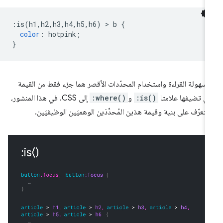
:
is
(
h1
,
h2
,
h3
,
h4
,
h5
,
h6
)
>
 b 
{
color
:
 hotpink
;
}
ّ سهولة القراءة واستخدام المحدّدات الأقصر هما جزء فقط من القيمة
تي تضيفها علامتا
:is()
و
:where()
إلى CSS. في هذا المنشور،
تعرّف على بنية وقيمة هذين المُحدِّدَين الوهميَين الوظيفيَين.