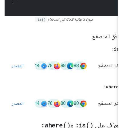
صورة لا نهائية للحالة قبل استخدام
:is()
افُق المتصفح
:
is(
14
78
88
88
افق المتصفّح
المصدر
:
where(
14
78
88
88
افق المتصفّح
المصدر
لتعرّف على
)
is(
:
و
)
where(
: