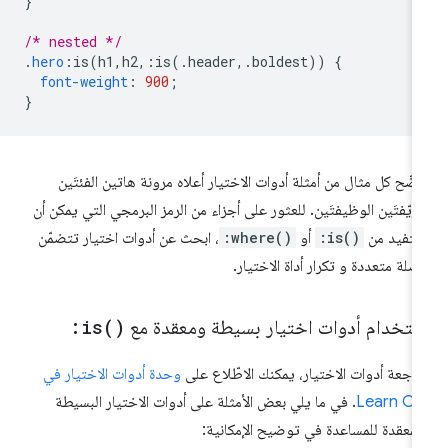
}
/* nested */
.
hero
:
is
(
h1
,
h2
,:
is
(.
header
,.
boldest
))
{
font-weight
:
900
;
}
ضّح كل مثال من أمثلة أدوات الاختيار أعلاه مرونة هاتين الفئتَين
مزيّفتَين الوظيفتَين. للعثور على أجزاء من الرمز البرمجي التي يمكن أن
تفيد من
:is()
أو
:where()
، ابحث عن أدوات اختيار تتضمّن
صلة متعددة و تكرار أداة الاختيار.
ستخدام أدوات اختيار بسيطة ومعقدة مع
)
is(
:
راجعة أدوات الاختيار، يمكنك الاطّلاع على
وحدة أدوات الاختيار في
Learn CS
. في ما يلي بعض الأمثلة على أدوات الاختيار البسيطة
لمعقدة للمساعدة في توضيح الإمكانية: