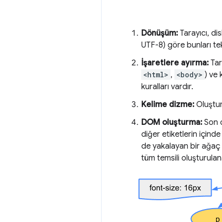
Dönüşüm:
Tarayıcı, di
UTF-8) göre bunları te
İşaretlere ayırma:
Tar
<html>
,
<body>
) ve 
kuralları vardır.
Kelime dizme:
Oluşturu
DOM oluşturma:
Son o
diğer etiketlerin içinde
de yakalayan bir ağaç 
tüm temsili oluşturula