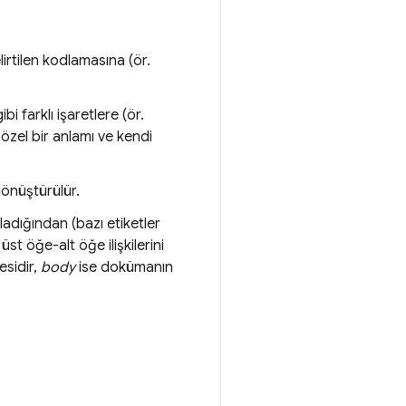
irtilen kodlamasına (ör.
gibi farklı işaretlere (ör.
özel bir anlamı ve kendi
dönüştürülür.
mladığından (bazı etiketler
st öğe-alt öğe ilişkilerini
esidir,
body
ise dokümanın