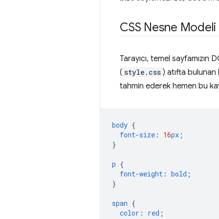
CSS Nesne Modeli
Tarayıcı, temel sayfamızın 
(
style.css
) atıfta bulunan
tahmin ederek hemen bu kayna
body
{
font-size
:
16
px
;
}
p
{
font-weight
:
bold
;
}
span
{
color
:
red
;