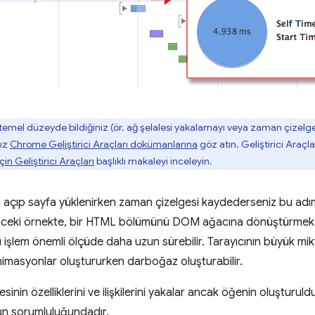
 temel düzeyde bildiğiniz (ör. ağ şelalesi yakalamayı veya zaman çizelges
nız
Chrome Geliştirici Araçları dokümanlarına
göz atın. Geliştirici Araçla
çin Geliştirici Araçları
başlıklı makaleyi inceleyin.
'nı açıp sayfa yüklenirken zaman çizelgesi kaydederseniz bu ad
Önceki örnekte, bir HTML bölümünü DOM ağacına dönüştürmek 
 işlem önemli ölçüde daha uzun sürebilir. Tarayıcının büyük m
imasyonlar oluştururken darboğaz oluşturabilir.
inin özelliklerini ve ilişkilerini yakalar ancak öğenin oluşturu
n sorumluluğundadır.