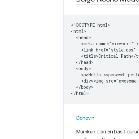
<!DOCTYPE html>

<html>

  <head>

    <meta name="viewport" c
    <link href="style.css" 
    <title>Critical Path</ti
  </head>

  <body>

    <p>Hello <span>web perf
    <div><img src="awesome-
  </body>

Deneyin
Mümkün olan en basit durumd