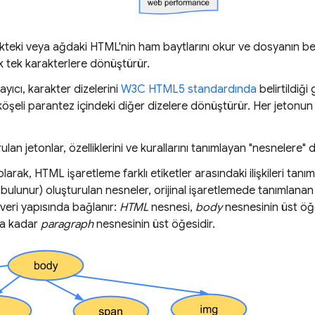
skteki veya ağdaki HTML'nin ham baytlarını okur ve dosyanın bel
k tek karakterlere dönüştürür.
ayıcı, karakter dizelerini
W3C HTML5 standardında
belirtildiği 
köşeli parantez içindeki diğer dizelere dönüştürür. Her jetonun 
lan jetonlar, özelliklerini ve kurallarını tanımlayan "nesnelere" 
larak, HTML işaretleme farklı etiketler arasındaki ilişkileri tanı
 bulunur) oluşturulan nesneler, orijinal işaretlemede tanımlanan ü
veri yapısında bağlanır:
HTML
nesnesi,
body
nesnesinin üst öğ
na kadar
paragraph
nesnesinin üst öğesidir.