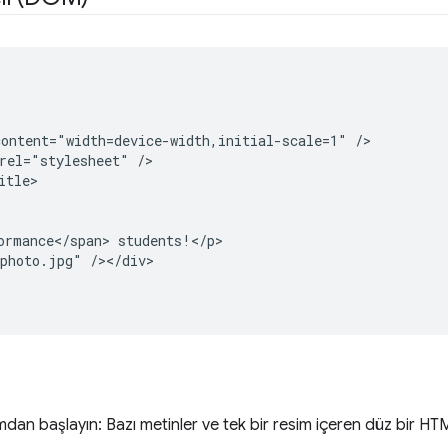
ontent="width=device-width,initial-scale=1" />

rel="stylesheet" />

tle>

ormance</span> students!</p>

photo.jpg" /></div>

an başlayın: Bazı metinler ve tek bir resim içeren düz bir HTM