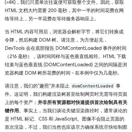
(<4K)，我们只需单次往返便可获取整个文件。因此，获取
HTML 文档大约需要 200 毫秒，其中一半的时间花费在网
络等待上，另一半花费在等待服务器响应上。
当 HTML 内容可用后，浏览器会解析字节，将它们转换成
令牌，然后构建 DOM 树。请注意，为方便起见，
DevTools 会在底部报告 DOMContentLoaded 事件的时间
（216 毫秒），该时间同样与蓝色垂直线相符。HTML 下载
结束与蓝色垂直线 (DOMContentLoaded) 之间的间隔是浏
览器构建 DOM 树所花费的时间 - 在本例中仅为几毫秒。
请注意，我们的“趣照”并未阻止
domContentLoaded
事
件。这证明，我们构建渲染树甚至绘制网页时无需等待页面
上的每个资产：
并非所有资源都对快速提供首次绘制具有关
键作用
。事实上，当我们谈论关键渲染路径时，通常谈论的
是 HTML 标记、CSS 和 JavaScript。图像不会阻止页面的
首次渲染，不过，我们当然也应该尽力确保系统尽快绘制图