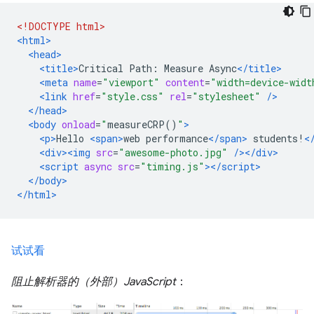
<!DOCTYPE html>
<html>
<head>
<title>
Critical Path: Measure Async
</title>
<meta
name
=
"viewport"
content
=
"width=device-widt
<link
href
=
"style.css"
rel
=
"stylesheet"
/>
</head>
<body
onload
=
"
measureCRP
()
"
>
<p>
Hello 
<span>
web performance
</span>
 students!
<
<div><img
src
=
"awesome-photo.jpg"
/></div>
<script
async
src
=
"timing.js"
></script>
</body>
</html>
试试看
阻止解析器的（外部）JavaScript
：