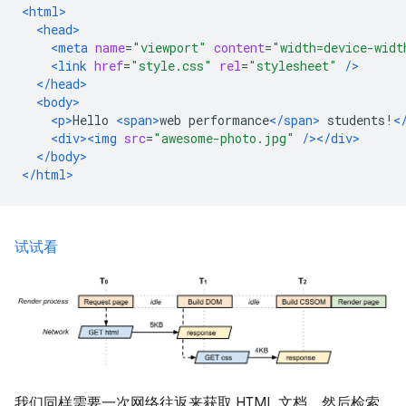
<html>
<head>
<meta
name
=
"viewport"
content
=
"width=device-widt
<link
href
=
"style.css"
rel
=
"stylesheet"
/>
</head>
<body>
<p>
Hello 
<span>
web performance
</span>
 students!
<
<div><img
src
=
"awesome-photo.jpg"
/></div>
</body>
</html>
试试看
我们同样需要一次网络往返来获取 HTML 文档，然后检索