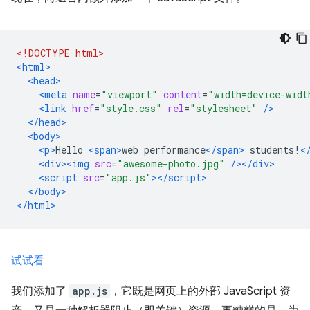
<!DOCTYPE html>
<html>
<head>
<meta
name
=
"viewport"
content
=
"width=device-widt
<link
href
=
"style.css"
rel
=
"stylesheet"
/>
</head>
<body>
<p>
Hello 
<span>
web performance
</span>
 students!
<
<div><img
src
=
"awesome-photo.jpg"
/></div>
<script
src
=
"app.js"
></script>
</body>
</html>
试试看
我们添加了
app.js
，它既是网页上的外部 JavaScript 资