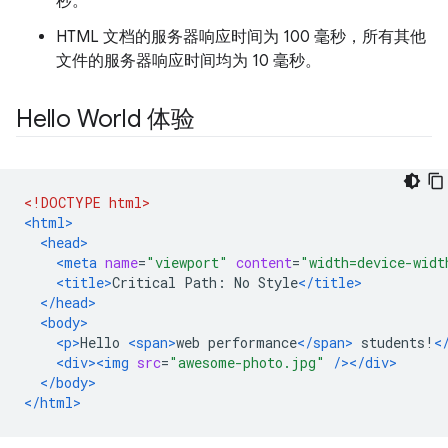
秒。
HTML 文档的服务器响应时间为 100 毫秒，所有其他
文件的服务器响应时间均为 10 毫秒。
Hello World 体验
<!DOCTYPE html>
<html>
<head>
<meta
name
=
"viewport"
content
=
"width=device-widt
<title>
Critical Path: No Style
</title>
</head>
<body>
<p>
Hello 
<span>
web performance
</span>
 students!
<
<div><img
src
=
"awesome-photo.jpg"
/></div>
</body>
</html>