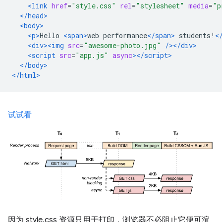
<link
href
=
"style.css"
rel
=
"stylesheet"
media
=
"p
</head>
<body>
<p>
Hello 
<span>
web performance
</span>
 students!
<
<div><img
src
=
"awesome-photo.jpg"
/></div>
<script
src
=
"app.js"
async
></script>
</body>
</html>
试试看
因为 style.css 资源只用于打印，浏览器不必阻止它便可渲