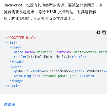
JavaScript，也没有其他类型的资源。要渲染此类网页，浏
览器需要发起请求，等待 HTML 文档到达，对其进行解
析，构建 DOM，最后将其渲染在屏幕上：
<!DOCTYPE html>
<html>
<head>
<meta
name
=
"viewport"
content
=
"width=device-widt
<title>
Critical Path: No Style
</title>
</head>
<body>
<p>
Hello 
<span>
web performance
</span>
 students!
<
<div><img
src
=
"awesome-photo.jpg"
/></div>
</body>
</html>
试试看