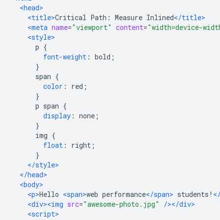
<head>
<title>
Critical Path: Measure Inlined
</title>
<meta
name
=
"viewport"
content
=
"width=device-widt
<style>
      p 
{
font-weight
:
 bold
;
}
      span 
{
color
:
 red
;
}
      p span 
{
display
:
 none
;
}
      img 
{
float
:
 right
;
}
</style>
</head>
<body>
<p>
Hello 
<span>
web performance
</span>
 students!
<
<div><img
src
=
"awesome-photo.jpg"
/></div>
<script>