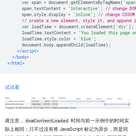
var
 span 
=
 document
.
getElementsByTagName
(
'span
      span
.
textContent 
=
'interactive'
;
// change DO
      span
.
style
.
display 
=
'inline'
;
// change CSSOM
// create a new element, style it, and append 
var
 loadTime 
=
 document
.
createElement
(
'div'
);
      loadTime
.
textContent 
=
'You loaded this page o
      loadTime
.
style
.
color 
=
'blue'
;
      document
.
body
.
appendChild
(
loadTime
);
</script>
</body>
</html>
试试看
请注意，
domContentLoaded
时间与前一示例中的时间实
际上相同；只不过没有将 JavaScript 标记为异步，而是同