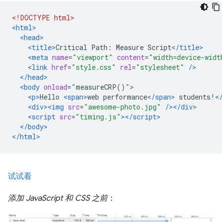
<!DOCTYPE html>
<html>
<head>
<title>
Critical Path: Measure Script
</title>
<meta
name
=
"viewport"
content
=
"width=device-widt
<link
href
=
"style.css"
rel
=
"stylesheet"
/>
</head>
<body
onload
=
"
measureCRP
()
"
>
<p>
Hello 
<span>
web performance
</span>
 students!
<
<div><img
src
=
"awesome-photo.jpg"
/></div>
<script
src
=
"timing.js"
></script>
</body>
</html>
试试看
添加 JavaScript 和 CSS 之前
：