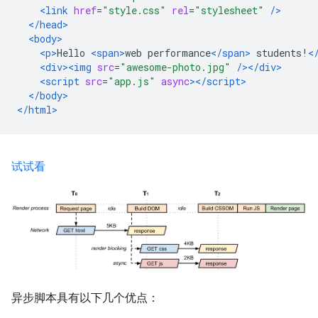
<link
href
=
"style.css"
rel
=
"stylesheet"
/>
</head>
<body>
<p>
Hello 
<span>
web performance
</span>
 students!
<
<div><img
src
=
"awesome-photo.jpg"
/></div>
<script
src
=
"app.js"
async
></script>
</body>
</html>
试试看
异步脚本具有以下几个优点：