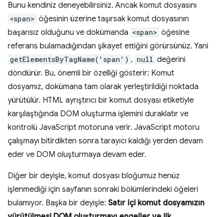
Bunu kendiniz deneyebilirsiniz. Ancak komut dosyasını
<span>
öğesinin üzerine taşırsak komut dosyasının
başarısız olduğunu ve dokümanda
<span>
öğesine
referans bulamadığından şikayet ettiğini görürsünüz. Yani
getElementsByTagName('span')
,
null
değerini
döndürür. Bu, önemli bir özelliği gösterir: Komut
dosyamız, dokümana tam olarak yerleştirildiği noktada
yürütülür. HTML ayrıştırıcı bir komut dosyası etiketiyle
karşılaştığında DOM oluşturma işlemini duraklatır ve
kontrolü JavaScript motoruna verir. JavaScript motoru
çalışmayı bitirdikten sonra tarayıcı kaldığı yerden devam
eder ve DOM oluşturmaya devam eder.
Diğer bir deyişle, komut dosyası bloğumuz henüz
işlenmediği için sayfanın sonraki bölümlerindeki öğeleri
bulamıyor. Başka bir deyişle:
Satır içi komut dosyamızın
yürütülmesi DOM oluşturmayı engeller ve ilk