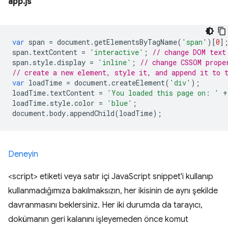
app.js
var
 span 
=
 document
.
getElementsByTagName
(
'span'
)[
0
]
span
.
textContent 
=
'interactive'
;
// change DOM text
span
.
style
.
display 
=
'inline'
;
// change CSSOM prope
// create a new element, style it, and append it to 
var
 loadTime 
=
 document
.
createElement
(
'div'
);
loadTime
.
textContent 
=
'You loaded this page on: '
+
loadTime
.
style
.
color 
=
'blue'
;
document
.
body
.
appendChild
(
loadTime
);
Deneyin
<script> etiketi veya satır içi JavaScript snippet'i kullanıp
kullanmadığımıza bakılmaksızın, her ikisinin de aynı şekilde
davranmasını beklersiniz. Her iki durumda da tarayıcı,
dokümanın geri kalanını işleyemeden önce komut