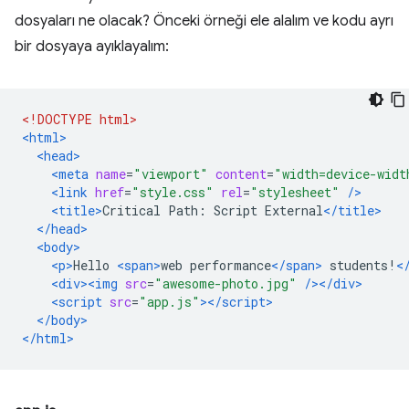
dosyaları ne olacak? Önceki örneği ele alalım ve kodu ayrı
bir dosyaya ayıklayalım:
<!DOCTYPE html>
<html>
<head>
<meta
name
=
"viewport"
content
=
"width=device-widt
<link
href
=
"style.css"
rel
=
"stylesheet"
/>
<title>
Critical Path: Script External
</title>
</head>
<body>
<p>
Hello 
<span>
web performance
</span>
 students!
<
<div><img
src
=
"awesome-photo.jpg"
/></div>
<script
src
=
"app.js"
></script>
</body>
</html>