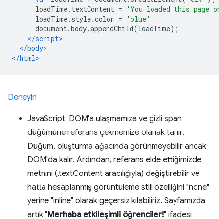
      loadTime
.
textContent 
=
'You loaded this page o
      loadTime
.
style
.
color 
=
'blue'
;
      document
.
body
.
appendChild
(
loadTime
);
</script>
</body>
</html>
Deneyin
JavaScript, DOM'a ulaşmamıza ve gizli span
düğümüne referans çekmemize olanak tanır.
Düğüm, oluşturma ağacında görünmeyebilir ancak
DOM'da kalır. Ardından, referans elde ettiğimizde
metnini (.textContent aracılığıyla) değiştirebilir ve
hatta hesaplanmış görüntüleme stili özelliğini "none"
yerine "inline" olarak geçersiz kılabiliriz. Sayfamızda
artık "
Merhaba etkileşimli öğrenciler!
" ifadesi