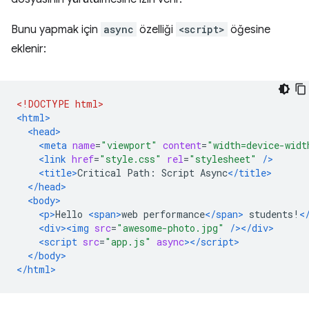
Bunu yapmak için
async
özelliği
<script>
öğesine
eklenir:
<!DOCTYPE html>
<html>
<head>
<meta
name
=
"viewport"
content
=
"width=device-widt
<link
href
=
"style.css"
rel
=
"stylesheet"
/>
<title>
Critical Path: Script Async
</title>
</head>
<body>
<p>
Hello 
<span>
web performance
</span>
 students!
<
<div><img
src
=
"awesome-photo.jpg"
/></div>
<script
src
=
"app.js"
async
></script>
</body>
</html>