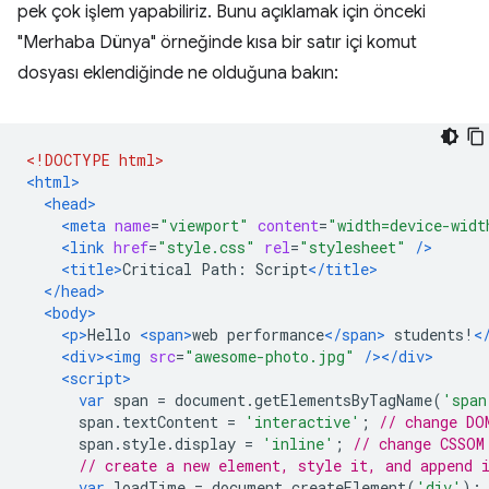
pek çok işlem yapabiliriz. Bunu açıklamak için önceki
"Merhaba Dünya" örneğinde kısa bir satır içi komut
dosyası eklendiğinde ne olduğuna bakın:
<!DOCTYPE html>
<html>
<head>
<meta
name
=
"viewport"
content
=
"width=device-widt
<link
href
=
"style.css"
rel
=
"stylesheet"
/>
<title>
Critical Path: Script
</title>
</head>
<body>
<p>
Hello 
<span>
web performance
</span>
 students!
<
<div><img
src
=
"awesome-photo.jpg"
/></div>
<script>
var
 span 
=
 document
.
getElementsByTagName
(
'span
      span
.
textContent 
=
'interactive'
;
// change DO
      span
.
style
.
display 
=
'inline'
;
// change CSSOM
// create a new element, style it, and append 
var
 loadTime 
=
 document
.
createElement
(
'div'
);