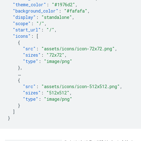
"theme_color"
:
"#1976d2"
,
"background_color"
:
"#fafafa"
,
"display"
:
"standalone"
,
"scope"
:
"/"
,
"start_url"
:
"/"
,
"icons"
:
[
{
"src"
:
"assets/icons/icon-72x72.png"
,
"sizes"
:
"72x72"
,
"type"
:
"image/png"
},
…
{
"src"
:
"assets/icons/icon-512x512.png"
,
"sizes"
:
"512x512"
,
"type"
:
"image/png"
}
]
}