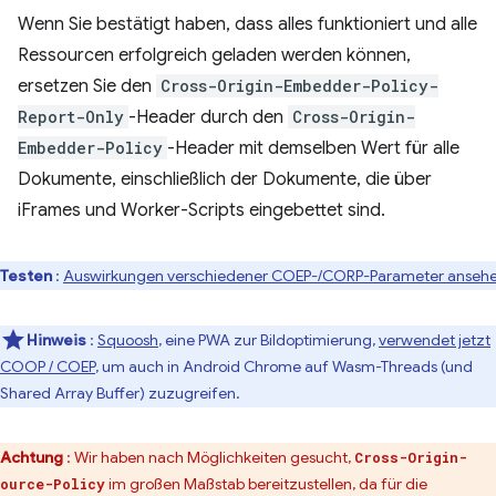
Wenn Sie bestätigt haben, dass alles funktioniert und alle
Ressourcen erfolgreich geladen werden können,
ersetzen Sie den
Cross-Origin-Embedder-Policy-
Report-Only
-Header durch den
Cross-Origin-
Embedder-Policy
-Header mit demselben Wert für alle
Dokumente, einschließlich der Dokumente, die über
iFrames und Worker-Scripts eingebettet sind.
Testen
:
Auswirkungen verschiedener COEP-/CORP-Parameter anseh
Hinweis
:
Squoosh
, eine PWA zur Bildoptimierung,
verwendet jetzt
COOP / COEP
, um auch in Android Chrome auf Wasm-Threads (und
Shared Array Buffer) zuzugreifen.
Achtung
: Wir haben nach Möglichkeiten gesucht,
Cross-Origin-
im großen Maßstab bereitzustellen, da für die
ource-Policy