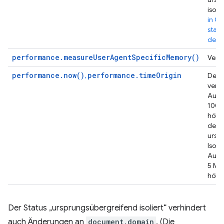
isoli
in C
stan
deakt
performance.measureUserAgentSpecificMemory()
Verf
performance.now()
performance.timeOrigin
,
Derze
verfü
Aufl
100 
höher
der
ursp
Isola
Aufl
5 Mi
höher
Der Status „ursprungsübergreifend isoliert“ verhindert
auch Änderungen an
document.domain
. (Die