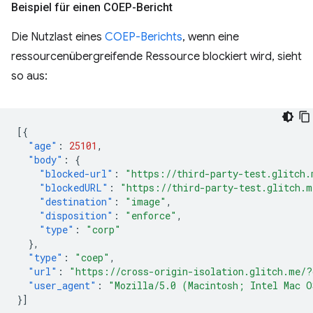
Beispiel für einen COEP-Bericht
Die Nutzlast eines
COEP-Berichts
, wenn eine
ressourcenübergreifende Ressource blockiert wird, sieht
so aus:
[{
"age"
:
25101
,
"body"
:
{
"blocked-url"
:
"https://third-party-test.glitch.
"blockedURL"
:
"https://third-party-test.glitch.m
"destination"
:
"image"
,
"disposition"
:
"enforce"
,
"type"
:
"corp"
},
"type"
:
"coep"
,
"url"
:
"https://cross-origin-isolation.glitch.me/?
"user_agent"
:
"Mozilla/5.0 (Macintosh; Intel Mac O
}]