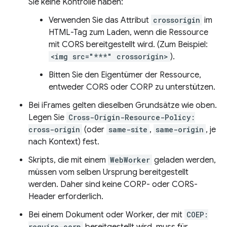
Sie keine Kontrolle haben:
Verwenden Sie das Attribut
crossorigin
im
HTML-Tag zum Laden, wenn die Ressource
mit CORS bereitgestellt wird. (Zum Beispiel:
<img src="***" crossorigin>
).
Bitten Sie den Eigentümer der Ressource,
entweder CORS oder CORP zu unterstützen.
Bei iFrames gelten dieselben Grundsätze wie oben.
Legen Sie
Cross-Origin-Resource-Policy:
cross-origin
(oder
same-site
,
same-origin
, je
nach Kontext) fest.
Skripts, die mit einem
WebWorker
geladen werden,
müssen vom selben Ursprung bereitgestellt
werden. Daher sind keine CORP- oder CORS-
Header erforderlich.
Bei einem Dokument oder Worker, der mit
COEP:
require-corp