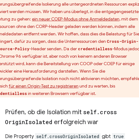
prungsübergreifende Isolierung alle untergeordneten Ressourcen expliz
iviert werden müssen. Wir haben uns überlegt, in die entgegengesetzte
htung zu gehen:
ein neuer COEP-Modus ohne Anmeldedaten
, mit dem
sourcen ohne den CORP-Header geladen werden können, indem alle
eldedaten entfernt werden. Wir hoffen, dass dies die Belastung für Si
ringert, dafür zu sorgen, dass die Unterressourcen den
Cross-Origin-
-Header senden. Da der
-Modus jedo
ource-Policy
credentialless
Chrome 96 verfügbar ist, aber noch von keinem anderen Browser
erstützt wird, kann die Bereitstellung von COOP oder COEP für einige
wickler eine Herausforderung darstellen. Wenn Sie die
prungsübergreifende Isolation noch nicht aktivieren möchten, empfehl
 sich
für einen Origin-Test zu registrieren
und zu warten, bis
in weiteren Browsern verfügbar ist.
dentialless
Prüfen
,
ob die Isolation mit
self
.
cross
Origin
Isolated
erfolgreich war
Die Property
self.crossOriginIsolated
gibt
true