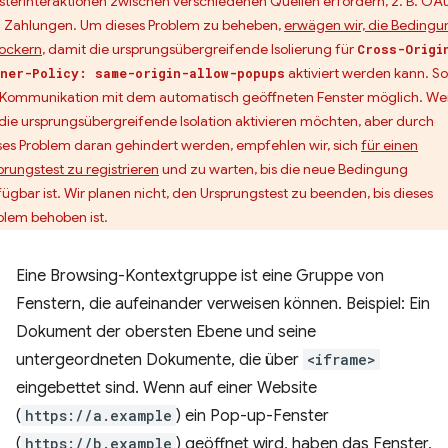
sterinteraktionen zwischen verschiedenen Quellen erfordern, z. B. OA
 Zahlungen. Um dieses Problem zu beheben,
erwägen wir, die Bedingu
lockern
, damit die ursprungsübergreifende Isolierung für
Cross-Origi
aktiviert werden kann. So 
ner-Policy: same-origin-allow-popups
 Kommunikation mit dem automatisch geöffneten Fenster möglich. W
 die ursprungsübergreifende Isolation aktivieren möchten, aber durch
ses Problem daran gehindert werden, empfehlen wir, sich
für einen
prungstest zu registrieren
und zu warten, bis die neue Bedingung
fügbar ist. Wir planen nicht, den Ursprungstest zu beenden, bis dieses
blem behoben ist.
Eine Browsing-Kontextgruppe ist eine Gruppe von
Fenstern, die aufeinander verweisen können. Beispiel: Ein
Dokument der obersten Ebene und seine
untergeordneten Dokumente, die über
<iframe>
eingebettet sind. Wenn auf einer Website
(
https://a.example
) ein Pop-up-Fenster
(
https://b.example
) geöffnet wird, haben das Fenster,