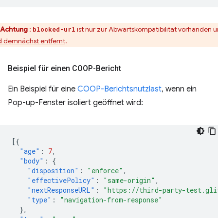
Achtung
:
ist nur zur Abwärtskompatibilität vorhanden 
blocked-url
d demnächst entfernt
.
Beispiel für einen COOP-Bericht
Ein Beispiel für eine
COOP-Berichtsnutzlast
, wenn ein
Pop-up-Fenster isoliert geöffnet wird:
[{
"age"
:
7
,
"body"
:
{
"disposition"
:
"enforce"
,
"effectivePolicy"
:
"same-origin"
,
"nextResponseURL"
:
"https://third-party-test.gli
"type"
:
"navigation-from-response"
},