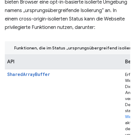
bieten Browser eine opt-in-basierte isolierte Umgebung
namens „ursprungsübergreifende Isolierung“ an. In
einem cross-origin-isolierten Status kann die Webseite
privilegierte Funktionen nutzen, darunter:
Funktionen, die im Status „ursprungsübergreifend isoliert“
API
Bes
SharedArrayBuffer
Erfor
WebA
Diese
Andr
verfü
Deskt
stan
Websi
aktiv
den
ursp