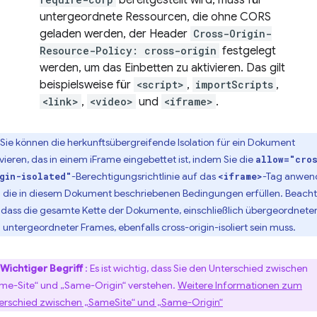
bereitgestellt wird, muss für
untergeordnete Ressourcen, die ohne CORS
geladen werden, der Header
Cross-Origin-
Resource-Policy: cross-origin
festgelegt
werden, um das Einbetten zu aktivieren. Das gilt
beispielsweise für
<script>
,
importScripts
,
<link>
,
<video>
und
<iframe>
.
Sie können die herkunftsübergreifende Isolation für ein Dokument
ivieren, das in einem iFrame eingebettet ist, indem Sie die
allow="cro
-Berechtigungsrichtlinie auf das
-Tag anwen
gin-isolated"
<iframe>
 die in diesem Dokument beschriebenen Bedingungen erfüllen. Beach
, dass die gesamte Kette der Dokumente, einschließlich übergeordnete
 untergeordneter Frames, ebenfalls cross-origin-isoliert sein muss.
Wichtiger Begriff
: Es ist wichtig, dass Sie den Unterschied zwischen
me-Site“ und „Same-Origin“ verstehen.
Weitere Informationen zum
erschied zwischen „SameSite“ und „Same-Origin“