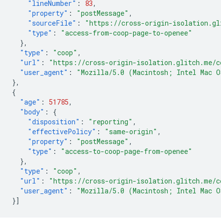
"lineNumber"
:
83
,
"property"
:
"postMessage"
,
"sourceFile"
:
"https://cross-origin-isolation.gl
"type"
:
"access-from-coop-page-to-openee"
},
"type"
:
"coop"
,
"url"
:
"https://cross-origin-isolation.glitch.me/c
"user_agent"
:
"Mozilla/5.0 (Macintosh; Intel Mac O
},
{
"age"
:
51785
,
"body"
:
{
"disposition"
:
"reporting"
,
"effectivePolicy"
:
"same-origin"
,
"property"
:
"postMessage"
,
"type"
:
"access-to-coop-page-from-openee"
},
"type"
:
"coop"
,
"url"
:
"https://cross-origin-isolation.glitch.me/c
"user_agent"
:
"Mozilla/5.0 (Macintosh; Intel Mac O
}]