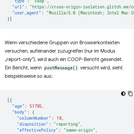
"type"
:
"coop"
,
"url"
:
"https://cross-origin-isolation.glitch.me/c
"user_agent"
:
"Mozilla/5.0 (Macintosh; Intel Mac O
}]
Wenn verschiedene Gruppen von Browserkontexten
versuchen, aufeinander zuzugreifen (nur im Modus
„report-only“), wird auch ein COOP-Bericht gesendet.
Ein Bericht, wenn
postMessage()
versucht wird, sieht
beispielsweise so aus:
[{
"age"
:
51785
,
"body"
:
{
"columnNumber"
:
18
,
"disposition"
:
"reporting"
,
"effectivePolicy"
:
"same-origin"
,