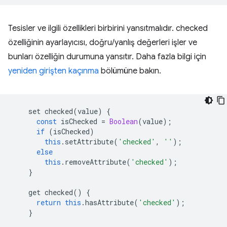
Tesisler ve ilgili özellikleri birbirini yansıtmalıdır. checked
özelliğinin ayarlayıcısı, doğru/yanlış değerleri işler ve
bunları özelliğin durumuna yansıtır. Daha fazla bilgi için
yeniden girişten kaçınma
bölümüne bakın.
set
checked
(
value
)
{
const
isChecked
=
Boolean
(
value
);
if
(
isChecked
)
this
.
setAttribute
(
'checked'
,
''
);
else
this
.
removeAttribute
(
'checked'
);
}
get
checked
()
{
return
this
.
hasAttribute
(
'checked'
);
}