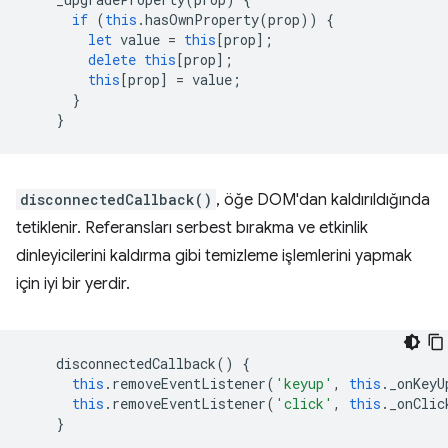
if
(
this
.
hasOwnProperty
(
prop
))
{
let
value
=
this
[
prop
];
delete
this
[
prop
];
this
[
prop
]
=
value
;
}
}
disconnectedCallback()
, öğe DOM'dan kaldırıldığında
tetiklenir. Referansları serbest bırakma ve etkinlik
dinleyicilerini kaldırma gibi temizleme işlemlerini yapmak
için iyi bir yerdir.
disconnectedCallback
()
{
this
.
removeEventListener
(
'keyup'
,
this
.
_onKeyU
this
.
removeEventListener
(
'click'
,
this
.
_onClic
}