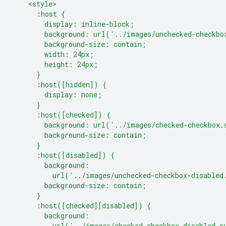
    <style>
      :host {
        display: inline-block;
        background: url('../images/unchecked-checkbo
        background-size: contain;
        width: 24px;
        height: 24px;
      }
      :host([hidden]) {
        display: none;
      }
      :host([checked]) {
        background: url('../images/checked-checkbox.
        background-size: contain;
      }
      :host([disabled]) {
        background:
          url('../images/unchecked-checkbox-disabled
        background-size: contain;
      }
      :host([checked][disabled]) {
        background:
          url('../images/checked-checkbox-disabled.s