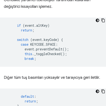
Genellikle yardımcı teknolojiler tarafından kullanılan
değiştirici kısayolları işlemez.
if
(
event
.
altKey
)
return
;
switch
(
event
.
keyCode
)
{
case
KEYCODE
.
SPACE
:
event
.
preventDefault
();
this
.
_toggleChecked
();
break
;
Diğer tüm tuş basımları yoksayılır ve tarayıcıya geri iletilir.
default
:
return
;
}