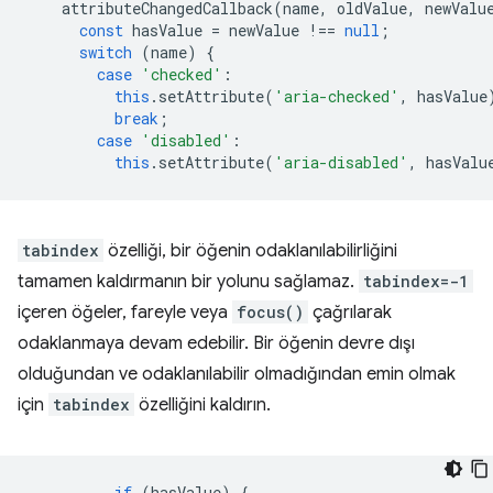
attributeChangedCallback
(
name
,
oldValue
,
newValu
const
hasValue
=
newValue
!==
null
;
switch
(
name
)
{
case
'checked'
:
this
.
setAttribute
(
'aria-checked'
,
hasValue
break
;
case
'disabled'
:
this
.
setAttribute
(
'aria-disabled'
,
hasValu
tabindex
özelliği, bir öğenin odaklanılabilirliğini
tamamen kaldırmanın bir yolunu sağlamaz.
tabindex=-1
içeren öğeler, fareyle veya
focus()
çağrılarak
odaklanmaya devam edebilir. Bir öğenin devre dışı
olduğundan ve odaklanılabilir olmadığından emin olmak
için
tabindex
özelliğini kaldırın.
if
(
hasValue
)
{