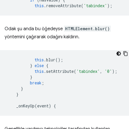
this
.
removeAttribute
(
'tabindex'
);
Odak şu anda bu öğedeyse
HTMLElement.blur()
yöntemini çağırarak odağını kaldırın.
this
.
blur
();
}
else
{
this
.
setAttribute
(
'tabindex'
,
'0'
);
}
break
;
}
}
_onKeyUp
(
event
)
{