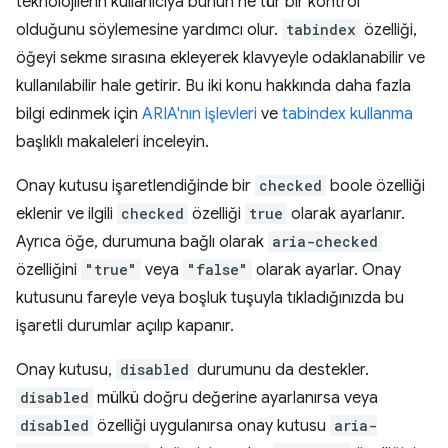
teknolojilerin kullanıcıya bunun ne tür bir kontrol
olduğunu söylemesine yardımcı olur.
tabindex
özelliği,
öğeyi sekme sırasına ekleyerek klavyeyle odaklanabilir ve
kullanılabilir hale getirir. Bu iki konu hakkında daha fazla
bilgi edinmek için
ARIA'nın işlevleri
ve
tabindex kullanma
başlıklı makaleleri inceleyin.
Onay kutusu işaretlendiğinde bir
checked
boole özelliği
eklenir ve ilgili
checked
özelliği
true
olarak ayarlanır.
Ayrıca öğe, durumuna bağlı olarak
aria-checked
özelliğini
"true"
veya
"false"
olarak ayarlar. Onay
kutusunu fareyle veya boşluk tuşuyla tıkladığınızda bu
işaretli durumlar açılıp kapanır.
Onay kutusu,
disabled
durumunu da destekler.
disabled
mülkü doğru değerine ayarlanırsa veya
disabled
özelliği uygulanırsa onay kutusu
aria-