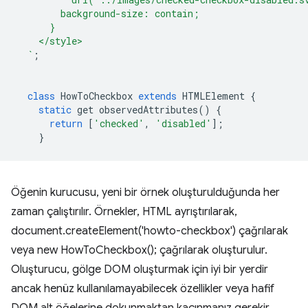
        background-size: contain;
      }
    </style>
  `
;
class
HowToCheckbox
extends
HTMLElement
{
static
get
observedAttributes
()
{
return
[
'checked'
,
'disabled'
];
}
Öğenin kurucusu, yeni bir örnek oluşturulduğunda her
zaman çalıştırılır. Örnekler, HTML ayrıştırılarak,
document.createElement('howto-checkbox') çağrılarak
veya new HowToCheckbox(); çağrılarak oluşturulur.
Oluşturucu, gölge DOM oluşturmak için iyi bir yerdir
ancak henüz kullanılamayabilecek özellikler veya hafif