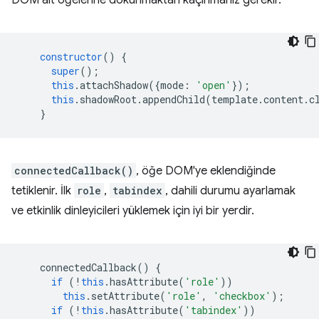
DOM alt öğelerine dokunmaktan kaçınmanız gerekir.
constructor
()
{
super
();
this
.
attachShadow
({
mode
:
'open'
});
this
.
shadowRoot
.
appendChild
(
template
.
content
.
c
}
connectedCallback()
, öğe DOM'ye eklendiğinde
tetiklenir. İlk
role
,
tabindex
, dahili durumu ayarlamak
ve etkinlik dinleyicileri yüklemek için iyi bir yerdir.
connectedCallback
()
{
if
(
!
this
.
hasAttribute
(
'role'
))
this
.
setAttribute
(
'role'
,
'checkbox'
);
if
(
!
this
.
hasAttribute
(
'tabindex'
))