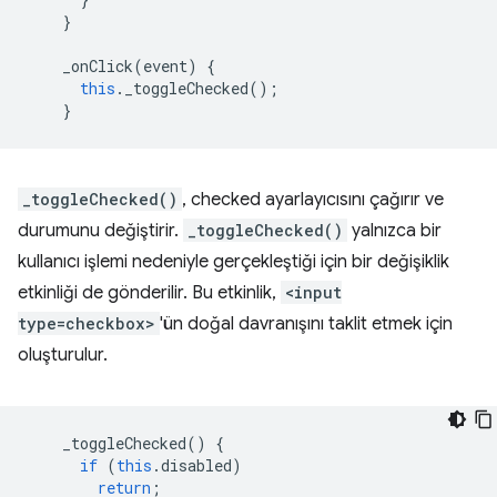
}
_onClick
(
event
)
{
this
.
_toggleChecked
();
}
_toggleChecked()
, checked ayarlayıcısını çağırır ve
durumunu değiştirir.
_toggleChecked()
yalnızca bir
kullanıcı işlemi nedeniyle gerçekleştiği için bir değişiklik
etkinliği de gönderilir. Bu etkinlik,
<input
type=checkbox>
'ün doğal davranışını taklit etmek için
oluşturulur.
_toggleChecked
()
{
if
(
this
.
disabled
)
return
;