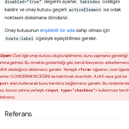
disabled="true"
değerini ayarlar,
tabindex
özelliğini
kaldırır ve onay kutusu geçerli
activeElement
ise odak
noktasını dokümana döndürür.
Onay kutusunun
erişilebilir bir ada
sahip olması için
howto-label
öğesiyle eşleştirilmesi gerekir.
Uyarı:
Özel öğe onay kutusu oluşturabilmeniz, bunu
yapmanız gerektiği
amına gelmez.
Bu örnekte gösterildiği gibi, kendi klavyenizi, etiketlemeni
ARIA desteğinizi eklemeniz gerekir. Yerleşik
öğesinin, özel öğed
<form>
erleri GÖNDERMEYECEĞİNİ de belirtmek önemlidir. AJAX veya gizli bir
alanı kullanarak bunu kendiniz bağlamanız gerekir. Bu nedenlerd
put>
ayı, bunun yerine yerleşik
kullanmayı terci
<input type="checkbox">
ilirsiniz.
Referans