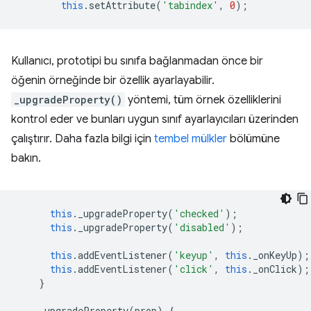
this
.
setAttribute
(
'tabindex'
,
0
);
Kullanıcı, prototipi bu sınıfa bağlanmadan önce bir
öğenin örneğinde bir özellik ayarlayabilir.
_upgradeProperty()
yöntemi, tüm örnek özelliklerini
kontrol eder ve bunları uygun sınıf ayarlayıcıları üzerinden
çalıştırır. Daha fazla bilgi için
tembel mülkler
bölümüne
bakın.
this
.
_upgradeProperty
(
'checked'
);
this
.
_upgradeProperty
(
'disabled'
);
this
.
addEventListener
(
'keyup'
,
this
.
_onKeyUp
);
this
.
addEventListener
(
'click'
,
this
.
_onClick
);
}
_upgradeProperty
(
prop
)
{