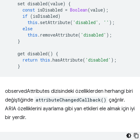
set
disabled
(
value
)
{
const
isDisabled
=
Boolean
(
value
);
if
(
isDisabled
)
this
.
setAttribute
(
'disabled'
,
''
);
else
this
.
removeAttribute
(
'disabled'
);
}
get
disabled
()
{
return
this
.
hasAttribute
(
'disabled'
);
}
observedAttributes dizisindeki özelliklerden herhangi biri
değiştiğinde
attributeChangedCallback()
çağrılır.
ARIA özelliklerini ayarlama gibi yan etkileri ele almak için iyi
bir yerdir.