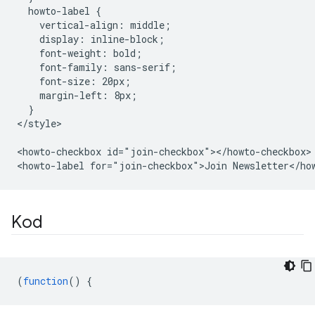
  howto-label {

    vertical-align: middle;

    display: inline-block;

    font-weight: bold;

    font-family: sans-serif;

    font-size: 20px;

    margin-left: 8px;

  }

</style>

<howto-checkbox id="join-checkbox"></howto-checkbox>

Kod
(
function
()
{