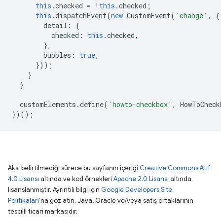
this
.
checked
=
!
this
.
checked
;
this
.
dispatchEvent
(
new
CustomEvent
(
'change'
,
{
detail
:
{
checked
:
this
.
checked
,
},
bubbles
:
true
,
}));
}
}
customElements
.
define
(
'howto-checkbox'
,
HowToCheck
})();
Aksi belirtilmediği sürece bu sayfanın içeriği
Creative Commons Atıf
4.0 Lisansı
altında ve kod örnekleri
Apache 2.0 Lisansı
altında
lisanslanmıştır. Ayrıntılı bilgi için
Google Developers Site
Politikaları
'na göz atın. Java, Oracle ve/veya satış ortaklarının
tescilli ticari markasıdır.