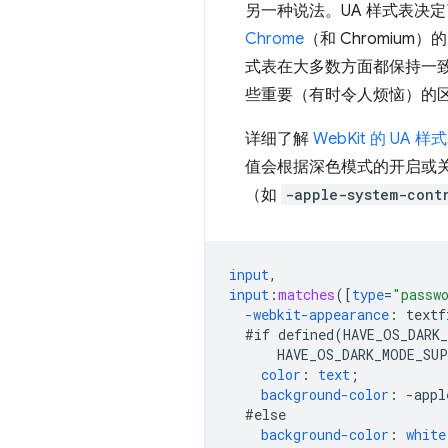
另一种说法。
UA 样式表决
Chrome
（和 Chromium
式表在大多数方面都保持一
些重要（有时令人烦恼）的
详细了解
WebKit 的 UA 样
值会根据深色模式的开启或
（如
-apple-system-cont
input
,
input
:
matches
([
type
=
"passw
-webkit-
appearance
:
textf
#if
defined(HAVE_OS_DARK
HAVE_OS_DARK_MODE_SU
color
:
text
;
background-color
:
-
appl
#else
background-color
:
white