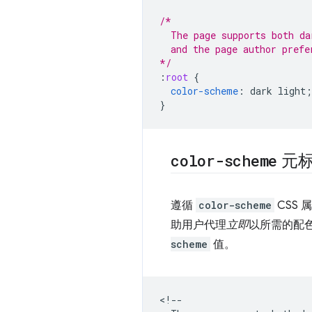
/*
  The page supports both da
  and the page author prefe
*/
:
root
{
color-scheme
:
dark
light
;
}
color-scheme
元
遵循
color-scheme
CSS 
助用户代理
立即
以所需的配
scheme
值。
<!--
