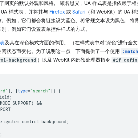
定了网页的默认外观和风格。 顾名思义，UA 样式表是指依赖于相
）的 UA 样式表，并将其与
Firefox
或
Safari
（和 WebKit）的 UA
致。例如，它们都会将链接设为蓝色、将常规文本设为黑色、将
区别，例如它们设置表单控件样式的方式。
式表
及其在深色模式方面的作用。 （在样式表中对“深色”进行全
关闭状态而变化。为了说明这一点，下面提供了一个使用
:matc
rol-background
）以及 WebKit 内部预处理器指令
#if defin
ord"
],
[
type
=
"search"
])
{
ield
;
_MODE_SUPPORT)
PPORT
e-system-control-background
;
;