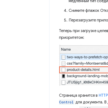
медленный тип соеди
Снимите флажок Отк
Перезагрузите прил
Теперь при загрузке целе
приоритетом:
Страница хранится в
HTTP
Control
для документа. В