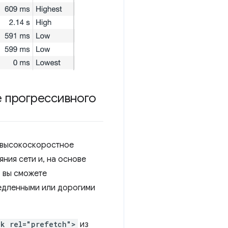
е прогрессивного
 высокоскоростное
ния сети и, на основе
, вы сможете
медленными или дорогими
nk rel="prefetch">
из