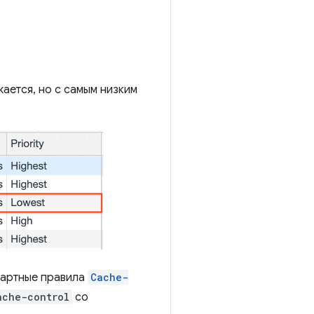
ается, но с самым низким
ндартные правила
Cache-
ache-control
со