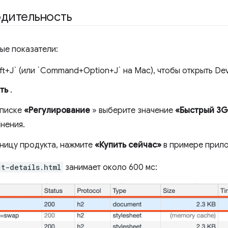
одительность
ые показатели:
ft+J` (или `Command+Option+J` на Mac), чтобы открыть Dev
ть
.
списке
«Регулирование
» выберите значение
«Быстрый 3G
нения.
аницу продукта, нажмите
«Купить сейчас»
в примере прило
ct-details.html
занимает около 600 мс: