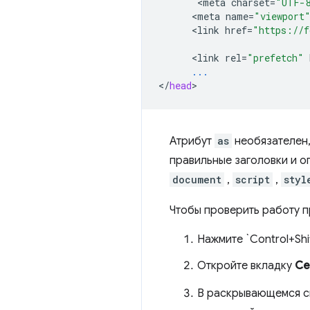
<
meta
charset
=
"UTF-
<
meta
name
=
"viewport
<
link
href
=
"https://f
<
link
rel
=
"prefetch"
...
<
/
head
Атрибут
as
необязателен,
правильные заголовки и о
document
,
script
,
styl
Чтобы проверить работу 
Нажмите `Control+Shi
Откройте вкладку
Се
В раскрывающемся 