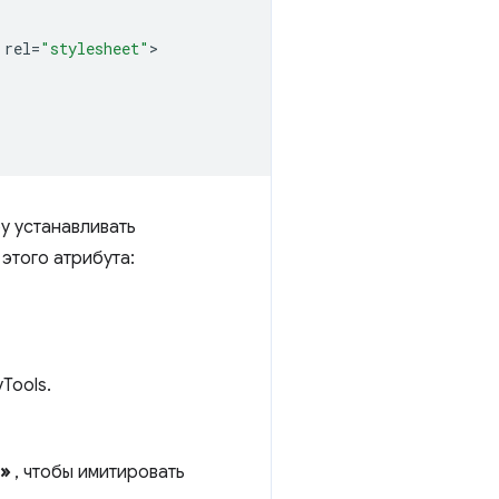
rel
=
"stylesheet"
>

у устанавливать
этого атрибута:
Tools.
»
, чтобы имитировать