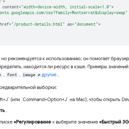
8"
"
content
=
"width=device-width, initial-scale=1.0"
onts.googleapis.com/css?family=Montserrat&display=swap"
href
=
"/product-details.html"
as
=
"document"
 но рекомендуется к использованию; он помогает браузер
пределять, находится ли ресурс в кэше. Примеры значений 
e
,
font
,
image
и
другие
.
предварительной выборки:
ft+J` (или `Command+Option+J` на Mac), чтобы открыть Dev
ть
.
списке
«Регулирование
» выберите значение
«Быстрый 3G