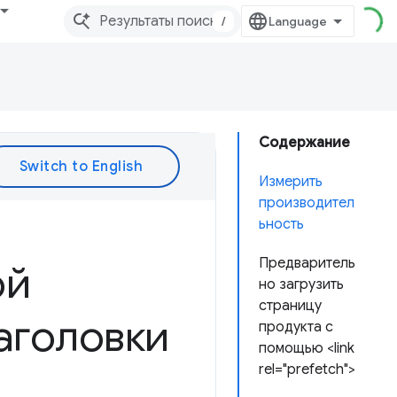
/
Содержание
Измерить
производител
ьность
Предваритель
ой
но загрузить
страницу
заголовки
продукта с
помощью <link
rel="prefetch">