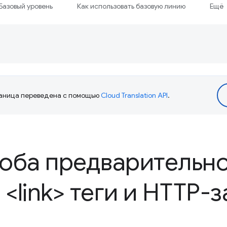
Базовый уровень
Как использовать базовую линию
Ещё
аница переведена с помощью
Cloud Translation API
.
оба предварительн
 <link> теги и HTTP-