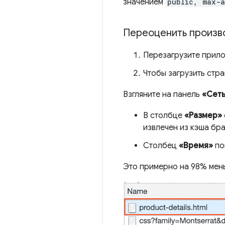
значением
public, max-a
Переоценить произв
Перезагрузите прил
Чтобы загрузить стр
Взгляните на панель
«Сет
В столбце
«Размер»
извлечен из кэша брау
Столбец
«Время»
по
Это примерно на 98% мень