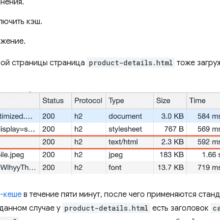
нения.
лючить кэш.
ожение.
вой страницы страница
product-details.html
тоже загруж
-кеше
в течение пяти минут, после чего применяются ста
 данном случае у
product-details.html
есть заголовок
c