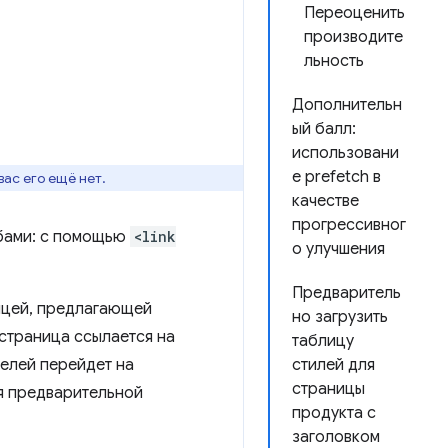
Переоценить
производите
льность
Дополнительн
ый балл:
использовани
е prefetch в
вас его ещё нет.
качестве
прогрессивног
обами: с помощью
<link
о улучшения
Предваритель
ицей, предлагающей
но загрузить
страница ссылается на
таблицу
телей перейдет на
стилей для
страницы
ля предварительной
продукта с
заголовком