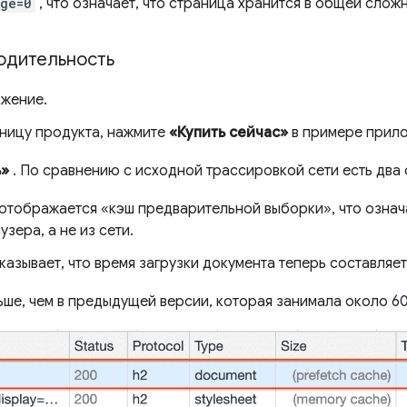
ge=0
, что означает, что страница хранится в общей сложн
одительность
ожение.
аницу продукта, нажмите
«Купить сейчас»
в примере прило
ь»
. По сравнению с исходной трассировкой сети есть два 
отображается «кэш предварительной выборки», что означа
зера, а не из сети.
казывает, что время загрузки документа теперь составляет
ше, чем в предыдущей версии, которая занимала около 60