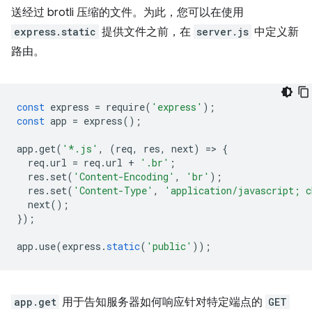
送经过 brotli 压缩的文件。为此，您可以在使用
express.static
提供文件之前，在
server.js
中定义新
路由。
const
express
=
require
(
'express'
);
const
app
=
express
();
app
.
get
(
'*.js'
,
(
req
,
res
,
next
)
=
>
{
req
.
url
=
req
.
url
+
'.br'
;
res
.
set
(
'Content-Encoding'
,
'br'
);
res
.
set
(
'Content-Type'
,
'application/javascript; c
next
();
});
app
.
use
(
express
.
static
(
'public'
));
app.get
用于告知服务器如何响应针对特定端点的
GET