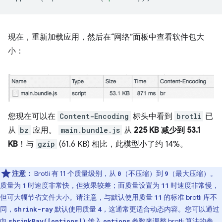
现在，重新加载应用，然后在“网络”面板中查看软件包大
小：
您现在可以在
Content-Encoding
标头中看到
brotli
已
从
bz
应用。
main.bundle.js
从
225 KB 减少到 53.1
KB
！与
gzip
(61.6 KB) 相比，此模型小了约 14%。
注意：
Brotli 有 11 个质量级别，从
（不压缩）到
（最大压缩）。
0
9
质量为
时速度非常快，但效果较差；而质量设置为
时速度非常慢，
1
11
但可大幅节省文件大小。请注意，与默认使用质量
的标准 brotli 库不
11
同，
默认使用质量
，这通常更适合动态内容。您可以通过
shrink-ray
4
向
传入
参数来调整 brotli 算法的参
shrinkRay([options])
options