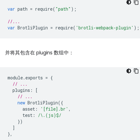
var
path
=
require
(
"path"
);
//...
var
BrotliPlugin
=
require
(
'brotli-webpack-plugin'
);
并将其包含在 plugins 数组中：
module
.
exports
=
{
// ...
plugins
:
[
// ...
new
BrotliPlugin
({
asset
:
'[file].br'
,
test
:
/\.(js)$/
})
]
},