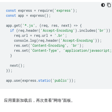
const
express
=
require
(
'express'
);
const
app
=
express
();
app
.
get
(
'*.js'
,
(
req
,
res
,
next
)
=
>
{
if
(
req
.
header
(
'Accept-Encoding'
).
includes
(
'br'
))
req
.
url
=
req
.
url
+
'.br'
;
console
.
log
(
req
.
header
(
'Accept-Encoding'
));
res
.
set
(
'Content-Encoding'
,
'br'
);
res
.
set
(
'Content-Type'
,
'application/javascript;
}
next
();
});
app
.
use
(
express
.
static
(
'public'
));
应用重新加载后，再次查看“网络”面板。