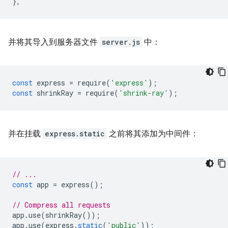
},
并将其导入到服务器文件
server.js
中：
const
express
=
require
(
'express'
);
const
shrinkRay
=
require
(
'shrink-ray'
);
并在挂载
express.static
之前将其添加为中间件：
// ...
const
app
=
express
();
// Compress all requests
app
.
use
(
shrinkRay
());
app
.
use
(
express
.
static
(
'public'
));