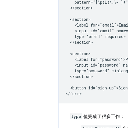
    pattern="[\p{L}\.\- ]+"
  </section>

  <section>

    <label for="email">Emai
    <input id="email" name=
    type="email" required>

  </section>

  <section>

    <label for="password">P
    <input id="password" na
    type="password" minleng
  </section>

  <button id="sign-up">Sign
type
值完成了很多工作：