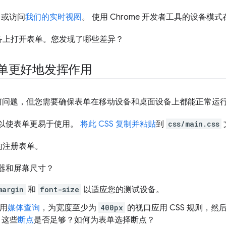
，或访问
我们的实时视图
。 使用 Chrome 开发者工具的设备
备上打开表单。您发现了哪些差异？
表单更好地发挥作用
任何问题，但您需要确保表单在移动设备和桌面设备上都能正常运
 以使表单更易于使用。
将此 CSS 复制并粘贴
到
css/main.css
的注册表单。
览器和屏幕尺寸？
margin
和
font-size
以适应您的测试设备。
使用
媒体查询
，为宽度至少为
400px
的视口应用 CSS 规则，
。这些
断点
是否足够？如何为表单选择断点？