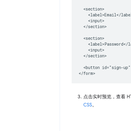
  <section>

    <label>Email</label
    <input>

  </section>

  <section>

    <label>Password</la
    <input>

  </section>

  <button id="sign-up"
点击实时预览，查看 
CSS
。