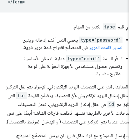
دي قيم
type
الكثير من المهام:
type="password"
يخفي النص أثناء إدخاله ويتيح
لمدير كلمات المرور
في المتصفّح اقتراح كلمة مرور قوية.
توفّر السمة
type="email"
عملية التحقّق الأساسية
وتضمن حصول مستخدمي الأجهزة الجوّالة على لوحة
مفاتيح مناسبة.
 المعاينة، انقر على التصنيف
البريد الإلكتروني
. الإجراء يتم نقل التركيز
ى حقل إدخال البريد الإلكتروني لأنّ التصنيف يتضمّن القيمة
for
التي
طابق مع
id
في حقل إدخال البريد الإلكتروني. تعمل التصنيفات
لمدخلات الأخرى بالطريقة نفسها. تُطلعك قارئات الشاشة أيضًا على نص
تصنيف عندما يتم التركيز على التصنيف (أو الإدخال المرتبط بالتصنيف).
ِّب إرسال النموذج مع ترك حقل فارغ. لن يرسل المتصفّح النموذج،