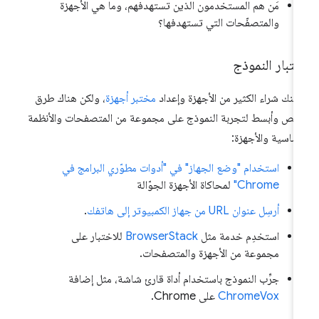
مَن هم المستخدمون الذين تستهدفهم، وما هي الأجهزة
والمتصفّحات التي تستهدفها؟
تبار النموذج
كنك شراء الكثير من الأجهزة وإعداد
مختبر أجهزة
، ولكن هناك طرق
خص وأبسط لتجربة النموذج على مجموعة من المتصفحات والأنظمة
أساسية والأجهزة:
استخدام "وضع الجهاز" في "أدوات مطوّري البرامج في
Chrome"
لمحاكاة الأجهزة الجوّالة
أرسِل عنوان URL من جهاز الكمبيوتر إلى هاتفك
.
استخدِم خدمة مثل
BrowserStack
للاختبار على
مجموعة من الأجهزة والمتصفحات.
جرِّب النموذج باستخدام أداة قارئ شاشة، مثل إضافة
ChromeVox
على Chrome.