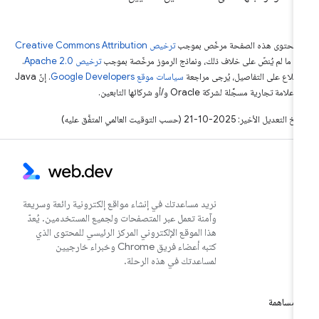
ّ محتوى هذه الصفحة مرخّص بموجب
ترخيص Creative Commons Attribution
4‏
ما لم يُنصّ على خلاف ذلك، ونماذج الرموز مرخّصة بموجب
ترخيص Apache 2.0‏
.
اطّلاع على التفاصيل، يُرجى مراجعة
سياسات موقع Google Developers‏
. إنّ Java
لامة تجارية مسجَّلة لشركة Oracle و/أو شركائها التابعين.
التعديل الأخير: 2025-10-21 (حسب التوقيت العالمي المتفَّق عليه)
نريد مساعدتك في إنشاء مواقع إلكترونية رائعة وسريعة
وآمنة تعمل عبر المتصفحات ولجميع المستخدمين. يُعدّ
هذا الموقع الإلكتروني المركز الرئيسي للمحتوى الذي
كتبه أعضاء فريق Chrome وخبراء خارجيين
لمساعدتك في هذه الرحلة.
مساهمة