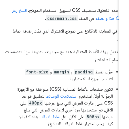
هذه الخطوة، ستضيف CSS لتسهيل استخدام النموذج.
انسخ رمز
هذا والصقه
في الملف
css/main.css
.
قر في المعاينة للاطّلاع على نموذج الاشتراك الذي تمّت إضافة أنماط
يه.
 تعمل ورقة الأنماط المتتالية هذه مع مجموعة متنوعة من المتصفحات
حجام الشاشات؟
جرِّب ضبط
padding
و
margin
و
font-size
لتناسب أجهزتك الاختبارية.
تكون صفحات الأنماط المتتالية (CSS) متوافقة مع الأجهزة
الجوّالة أولاً. استخدِم
استعلامات الوسائط
لتطبيق قواعد
CSS على إطارات العرض التي يبلغ عرضها
400px
على
الأقل، ثم استخدِمها مرة أخرى لإطارات العرض التي يبلغ
عرضها
500px
على الأقل. هل
نقاط التوقف
هذه كافية؟
كيف يجب اختيار نقاط التوقف للنماذج؟