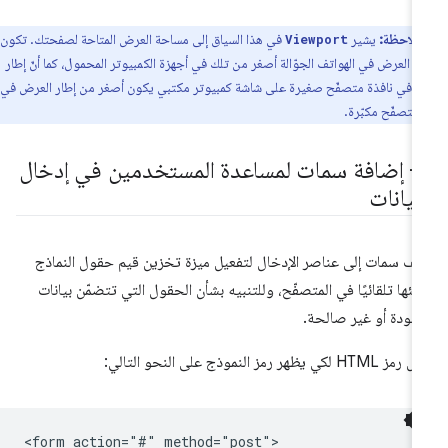
ملاحظة:
يشير
في هذا السياق إلى مساحة العرض المتاحة لصفحتك. تكون
Viewport
ت العرض في الهواتف الجوّالة أصغر من تلك في أجهزة الكمبيوتر المحمول، كما أنّ إطار
 في نافذة متصفّح صغيرة على شاشة كمبيوتر مكتبي يكون أصغر من إطار العرض في
 متصفّح مكبّرة.
3- إضافة سمات لمساعدة المستخدمين في إدخال
بيانات
ِف سمات إلى عناصر الإدخال لتفعيل ميزة تخزين قيم حقول النماذج
لئها تلقائيًا في المتصفّح، وللتنبيه بشأن الحقول التي تتضمّن بيانات
قودة أو غير صالحة.
ز HTML لكي يظهر رمز النموذج على النحو التالي:
<form action="#" method="post">
