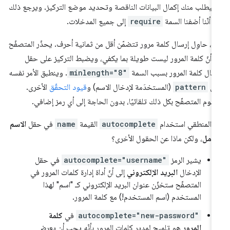
يطلب منك إكمال البيانات الناقصة وتحديد موضع التركيز. ويرجع ذلك
ى أنّنا أضفنا السمة
require
إلى جميع المدخلات.
آن، حاوِل إرسال كلمة مرور تتضمّن أقل من ثمانية أحرف. يحذّر المتصفّح
 أنّ كلمة المرور ليست طويلة بما يكفي، ويضبط التركيز على حقل
خال كلمة المرور بسبب السمة
minlength="8"
. وينطبق الأمر نفسه
لى
pattern
(المستخدَمة لإدخال الاسم) و
قيود التحقّق
الأخرى.
قوم المتصفّح بكل ذلك تلقائيًا، بدون الحاجة إلى أي رمز إضافي.
 المنطقي استخدام
autocomplete
القيمة
name
في حقل
الاسم
كامل
، ولكن ماذا عن الحقول الأخرى؟
يشير الرمز
autocomplete="username"
في حقل
الإدخال
البريد الإلكتروني
إلى أنّ أداة إدارة كلمات المرور في
المتصفّح ستخزّن عنوان البريد الإلكتروني كـ "اسم" لهذا
المستخدم (اسم المستخدم!) مع كلمة المرور.
autocomplete="new-password"
في
كلمة
المرور
هو تلميح لمدير كلمات المرور بأنّه يجب أن يعرض