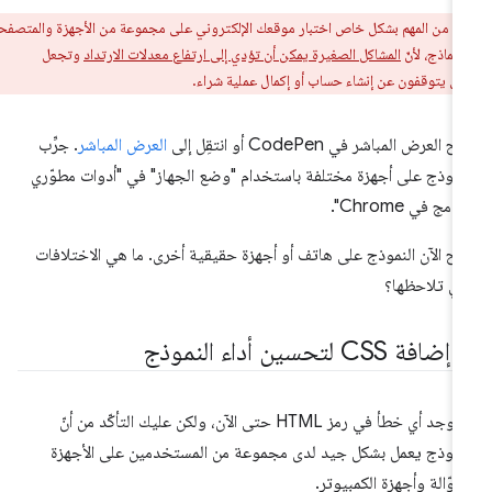
ر:
من المهم بشكل خاص اختبار موقعك الإلكتروني على مجموعة من الأجهزة والمتصفحات
لنماذج، لأنّ
المشاكل الصغيرة يمكن أن تؤدي إلى ارتفاع معدلات الارتداد
وتجعل
ن يتوقفون عن إنشاء حساب أو إكمال عملية شراء.
ح العرض المباشر في CodePen أو انتقِل إلى
العرض المباشر
. جرِّب
نموذج على أجهزة مختلفة باستخدام "وضع الجهاز" في "أدوات مطوّري
رامج في Chrome".
تح الآن النموذج على هاتف أو أجهزة حقيقية أخرى. ما هي الاختلافات
تي تلاحظها؟
.
إضافة CSS لتحسين أداء النموذج
لا يوجد أي خطأ في رمز HTML حتى الآن، ولكن عليك التأكّد من أنّ
نموذج يعمل بشكل جيد لدى مجموعة من المستخدمين على الأجهزة
جوّالة وأجهزة الكمبيوتر.