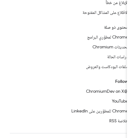
الإبلاغ عن خطأ
الاطّلاع على المشاكل المفتوحة
محتوى ذو صلة
Chrome لمطوّري البرامج
تحديثات Chromium
دراسات الحالة
ملفات البودكاست والعروض
Follow
@ChromiumDev on X
YouTube
Chrome للمطوّرين على LinkedIn
خلاصة RSS