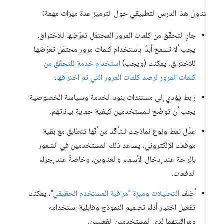
 يتناول هذا الدرس التطبيقي حول الترميز عدة ميزات مهمة:
جارٍ التحقّق من كلمات المرور المحتمَل تعرّضها للاختراق.
يجب ألا تسمح أبدًا باستخدام كلمات مرور محتمَل تعرّضها
للاختراق. يمكنك (ويجب)
استخدام خدمة للتحقّق من
كلمات المرور لرصد كلمات المرور التي تم اختراقها
.
رابط يؤدي إلى مستندات بنود الخدمة وسياسة الخصوصية
يجب أن توضّح للمستخدمين كيفية حماية بياناتهم.
عدِّل نمط ونوع نماذجك للتأكّد من أنّها تتطابق مع بقية
موقعك الإلكتروني. يساعد ذلك المستخدمين في الشعور
بالراحة عند إدخال الأسماء والعناوين، وخاصةً عند إجراء
الدفعات.
أضِف
التحليلات وميزة "مراقبة المستخدم الحقيقي"
. يمكنك
تفعيل اختبار أداء تصميم النموذج وقابلية استخدامه
ومراقبتهما لدى المستخدمين الفعليين.