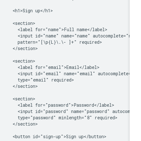
  <h1>Sign up</h1>

  <section>

    <label for="name">Full name</label>

    <input id="name" name="name" autocomplete="na
    pattern="[\p{L}\.\- ]+" required>

  </section>

  <section>

    <label for="email">Email</label>

    <input id="email" name="email" autocomplete="
    type="email" required>

  </section>

  <section>

    <label for="password">Password</label>

    <input id="password" name="password" autocompl
    type="password" minlength="8" required>

  </section>

  <button id="sign-up">Sign up</button>
