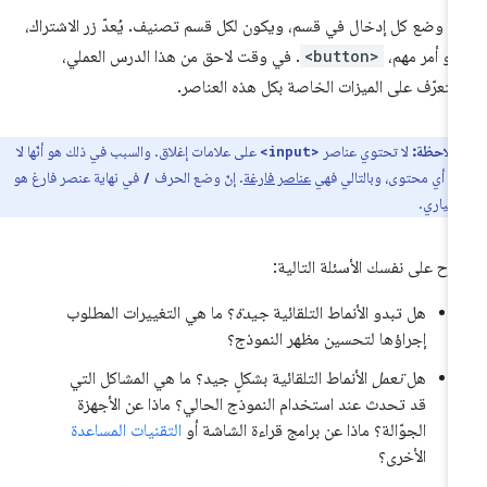
م وضع كل إدخال في قسم، ويكون لكل قسم تصنيف. يُعدّ زر الاشتراك،
و أمر مهم،
<button>
. في وقت لاحق من هذا الدرس العملي،
تعرّف على الميزات الخاصة بكل هذه العناصر.
ملاحظة:
لا تحتوي عناصر
على علامات إغلاق. والسبب في ذلك هو أنّها لا
<input>
ن أي محتوى، وبالتالي فهي
عناصر فارغة
. إنّ وضع الحرف
في نهاية عنصر فارغ هو
/
ختياري.
رح على نفسك الأسئلة التالية:
هل تبدو الأنماط التلقائية
جيدة
؟ ما هي التغييرات المطلوب
إجراؤها لتحسين مظهر النموذج؟
هل
تعمل
الأنماط التلقائية بشكلٍ جيد؟ ما هي المشاكل التي
قد تحدث عند استخدام النموذج الحالي؟ ماذا عن الأجهزة
الجوّالة؟ ماذا عن برامج قراءة الشاشة أو
التقنيات المساعدة
الأخرى؟