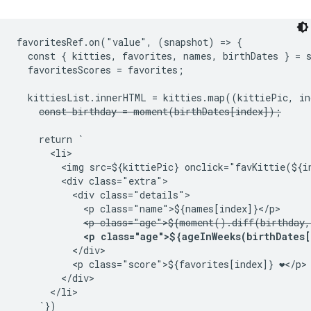
favoritesRef.on("value", (snapshot) => {

  const { kitties, favorites, names, birthDates } = s
  favoritesScores = favorites;

  kittiesList.innerHTML = kitties.map((kittiePic, ind
const birthday = moment(birthDates[index]);
    return `

      <li>

        <img src=${kittiePic} onclick="favKittie(${in
        <div class="extra">

          <div class="details">

            <p class="name">${names[index]}</p>

<p class="age">${moment().diff(birthday,
<p class="age">${ageInWeeks(birthDates[
          </div>

          <p class="score">${favorites[index]} ❤</p>

        </div>

      </li>

    `})
