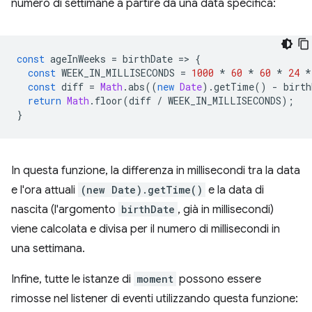
numero di settimane a partire da una data specifica:
const
ageInWeeks
=
birthDate
=
>
{
const
WEEK_IN_MILLISECONDS
=
1000
*
60
*
60
*
24
*
const
diff
=
Math
.
abs
((
new
Date
).
getTime
()
-
birth
return
Math
.
floor
(
diff
/
WEEK_IN_MILLISECONDS
);
}
In questa funzione, la differenza in millisecondi tra la data
e l'ora attuali
(new Date).getTime()
e la data di
nascita (l'argomento
birthDate
, già in millisecondi)
viene calcolata e divisa per il numero di millisecondi in
una settimana.
Infine, tutte le istanze di
moment
possono essere
rimosse nel listener di eventi utilizzando questa funzione: