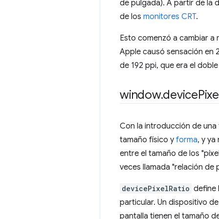
de pulgada). A partir de la
de los
monitores CRT
.
Esto comenzó a cambiar a m
Apple causó sensación en 20
de 192 ppi, que era el doble 
window
.
device
Pixe
Con la introducción de una t
tamaño físico y
forma
, y ya
entre el tamaño de los "píxel
veces llamada "relación de p
devicePixelRatio
define l
particular. Un dispositivo d
pantalla tienen el tamaño de