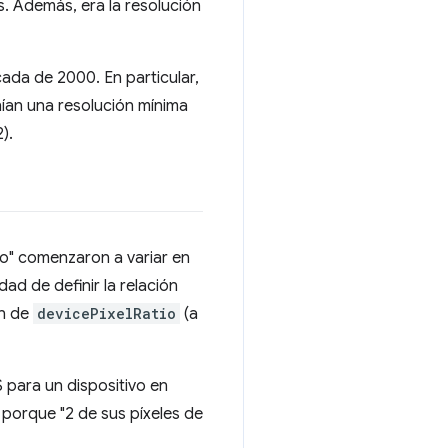
. Además, era la resolución
da de 2000. En particular,
nían una resolución mínima
).
ivo" comenzaron a variar en
ad de definir la relación
ón de
devicePixelRatio
(a
S para un dispositivo en
) porque "2 de sus píxeles de