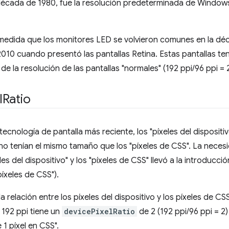
 década de 1980, fue la resolución predeterminada de Windows
edida que los monitores LED se volvieron comunes en la déca
10 cuando presentó las pantallas Retina. Estas pantallas te
de la resolución de las pantallas "normales" (192 ppi/96 ppi = 2
l
Ratio
ecnología de pantalla más reciente, los "píxeles del disposit
 no tenían el mismo tamaño que los "píxeles de CSS". La necesid
es del dispositivo" y los "píxeles de CSS" llevó a la introducci
íxeles de CSS").
a relación entre los píxeles del dispositivo y los píxeles de CS
e 192 ppi tiene un
devicePixelRatio
de 2 (192 ppi/96 ppi = 2
 1 píxel en CSS".