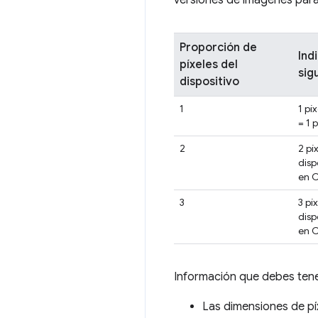
versiones de imágenes para
Proporción de
Indi
píxeles del
sig
dispositivo
1
1 pí
= 1 
2
2 pí
disp
en 
3
3 pí
disp
en 
Información que debes tene
Las dimensiones de píx