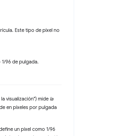
ícula. Este tipo de píxel no
= 1/96 de pulgada.
la visualización") mide
la
mide en píxeles por pulgada
efine un píxel como 1/96