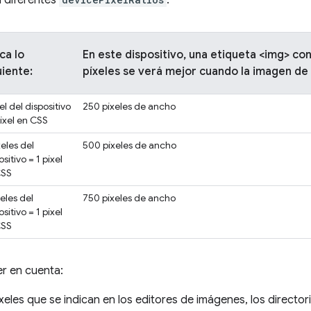
 diferentes
.
ca lo
En este dispositivo, una etiqueta <img> c
uiente:
píxeles se verá mejor cuando la imagen de
xel del dispositivo
250 píxeles de ancho
píxel en CSS
xeles del
500 píxeles de ancho
ositivo = 1 píxel
CSS
xeles del
750 píxeles de ancho
ositivo = 1 píxel
CSS
r en cuenta:
eles que se indican en los editores de imágenes, los director