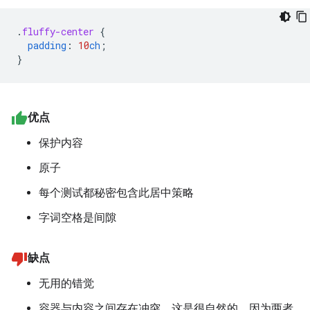
.
fluffy-center
{
padding
:
10
ch
;
}
优点
保护内容
原子
每个测试都秘密包含此居中策略
字词空格是间隙
缺点
无用的错觉
容器与内容之间存在冲突，这是很自然的，因为两者