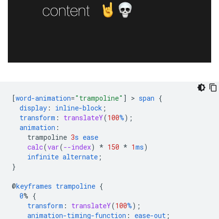
[
word-animation
=
"trampoline"
]
 > 
span
{
display
:
inline-block
;
transform
:
translateY
(
100
%
);
animation
:
trampoline
3
s
ease
calc
(
var
(
--index
)
*
150
*
1
ms
)
infinite
alternate
;
}
@
keyframes
trampoline
{
0
%
{
transform
:
translateY
(
100
%
);
animation-timing-function
:
ease-out
;