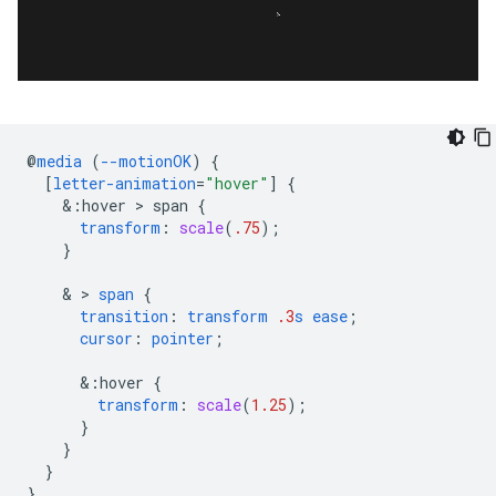
@
media
(
--motionOK
)
{
[
letter-animation
=
"hover"
]
{
&
:hover
 > 
span
{
transform
:
scale
(
.75
);
}
    & > 
span
{
transition
:
transform
.3
s
ease
;
cursor
:
pointer
;
&
:hover
{
transform
:
scale
(
1.25
);
}
}
}
}