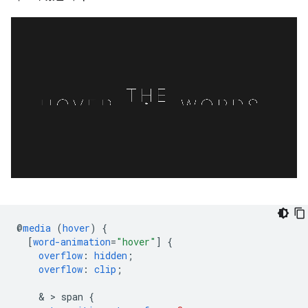
@
media
(
hover
)
{
[
word-animation
=
"hover"
]
{
overflow
:
hidden
;
overflow
:
clip
;
    & > 
span
{