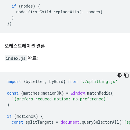
if
(
nodes
)
{
node
.
firstChild
.
replaceWith
(...
nodes
)
}
})
오케스트레이션 결론
index.js
완료:
import
{
byLetter
,
byWord
}
from
'./splitting.js'
const
{
matches
:
motionOK
}
=
window
.
matchMedia
(
'(prefers-reduced-motion: no-preference)'
)
if
(
motionOK
)
{
const
splitTargets
=
document
.
querySelectorAll
(
'[s