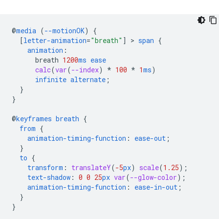
@
media
(
--motionOK
)
{
[
letter-animation
=
"breath"
]
 > 
span
{
animation
:
breath
1200
ms
ease
calc
(
var
(
--index
)
*
100
*
1
ms
)
infinite
alternate
;
}
}
@
keyframes
breath
{
from
{
animation-timing-function
:
ease-out
;
}
to
{
transform
:
translateY
(
-5
px
)
scale
(
1.25
);
text-shadow
:
0
0
25
px
var
(
--glow-color
);
animation-timing-function
:
ease-in-out
;
}
}