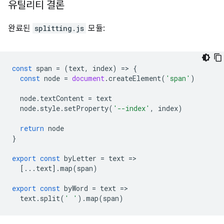
유틸리티 결론
완료된
splitting.js
모듈:
const
span
=
(
text
,
index
)
=
>
{
const
node
=
document
.
createElement
(
'span'
)
node
.
textContent
=
text
node
.
style
.
setProperty
(
'--index'
,
index
)
return
node
}
export
const
byLetter
=
text
=
[...
text
].
map
(
span
)
export
const
byWord
=
text
=
text
.
split
(
' '
).
map
(
span
)