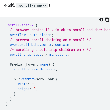
করেছি,
.scroll-snap-x
।
.
scroll-snap-x
{
/* browser decide if x is ok to scroll and show ba
overflow
:
auto
hidden
;
/* prevent scroll chaining on x scroll */
overscroll-behavior-x
:
contain
;
/* scrolling should snap children on x */
scroll-snap-type
:
x
mandatory
;
@media
(
hover
:
none
)
{
scrollbar-width
:
none
;
&
::
-webkit-
scrollbar
{
width
:
0
;
height
:
0
;
}
}
}