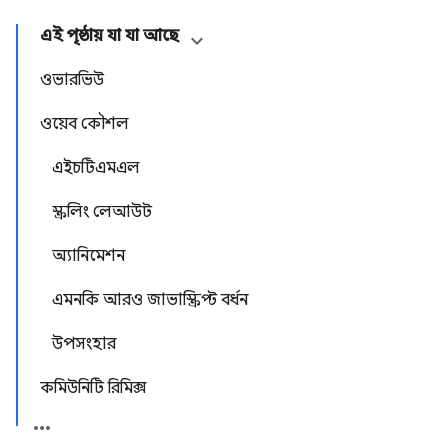
এই পৃষ্ঠায় যা যা আছে
ওভারভিউ
ওয়েব কৌশল
এইচটিএমএল
স্ক্রলিং লেআউট
অ্যানিমেশন
এমনকি আরও জাভাস্ক্রিপ্ট বর্ধন
উপসংহার
কমিউনিটি রিমিক্স