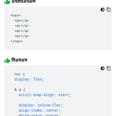
এইচটিএমএল
<nav>

  <a></a>

  <a></a>

  <a></a>

  <a></a>

</nav>
সিএসএস
nav
{
display
:
flex
;
&
a
{
scroll-snap-align
:
start
;
display
:
inline-flex
;
align-items
:
center
;
white-space
:
nowrap
;