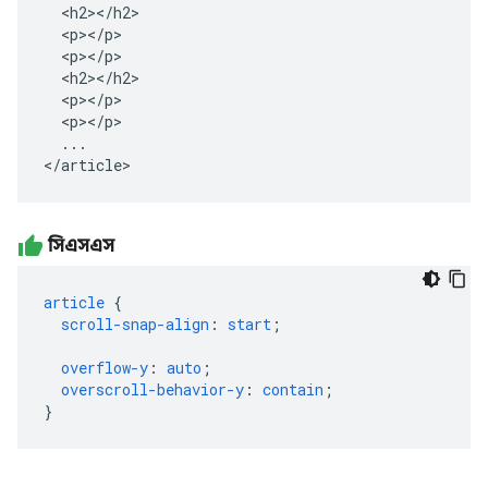
  <h2></h2>

  <p></p>

  <p></p>

  <h2></h2>

  <p></p>

  <p></p>

  ...

</article>
সিএসএস
article
{
scroll-snap-align
:
start
;
overflow-y
:
auto
;
overscroll-behavior-y
:
contain
;
}