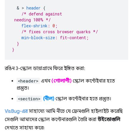
&
>
header
{
/* defend against 
flex-shrink
:
0
;
/* fixes cross browser quarks */
min-block-size
:
fit-content
;
}
}
রঙিন 3-স্ক্রোল ডায়াগ্রামে ফিরে ইঙ্গিত করা:
<header>
এখন
(গোলাপী)
স্ক্রোল কন্টেইনার হতে
প্রস্তুত।
<section>
(নীল)
স্ক্রোল কন্টেইনার হতে প্রস্তুত।
VisBug-এর
সাহায্যে আমি নীচে যে ফ্রেমগুলি হাইলাইট করেছি
সেগুলি আমাদের স্ক্রোল কন্টেনারগুলি তৈরি করা
উইন্ডোগুলি
দেখতে সাহায্য করে৷