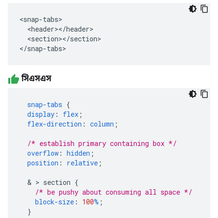
<snap-tabs>

  <header></header>

  <section></section>

</snap-tabs>
সিএসএস
snap-tabs
{
display
:
flex
;
flex-direction
:
column
;
/* establish primary containing box */
overflow
:
hidden
;
position
:
relative
;
&
>
section
{
/* be pushy about consuming all space */
block-size
:
100
%
;
}