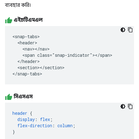
ব্যবহার করি।
এইচটিএমএল
<snap-tabs>

  <header>

    <nav></nav>

    <span class="snap-indicator"></span>

  </header>

  <section></section>

</snap-tabs>
সিএসএস
header
{
display
:
flex
;
flex-direction
:
column
;
}