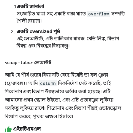
একটি জানালা
সংজ্ঞায়িত মাত্রা সহ একটি বাক্স যাতে
overflow
সম্পত্তি
শৈলী রয়েছে।
একটি oversized পৃষ্ঠ
এই লেআউটে, এটি তালিকার ধারক: নেভি লিঙ্ক, বিভাগ
নিবন্ধ এবং নিবন্ধের বিষয়বস্তু।
<snap-tabs>
লেআউট
আমি যে শীর্ষ স্তরের বিন্যাসটি বেছে নিয়েছি তা হল ফ্লেক্স
(ফ্লেক্সবক্স)। আমি
column
দিকনির্দেশ সেট করেছি, তাই
শিরোনাম এবং বিভাগ উল্লম্বভাবে অর্ডার করা হয়েছে। এটি
আমাদের প্রথম স্ক্রোল উইন্ডো, এবং এটি ওভারফ্লো লুকিয়ে
সবকিছু লুকিয়ে রাখে। শিরোনাম এবং বিভাগ শীঘ্রই ওভারস্ক্রোল
নিয়োগ করবে, পৃথক অঞ্চল হিসাবে।
এইচটিএমএল