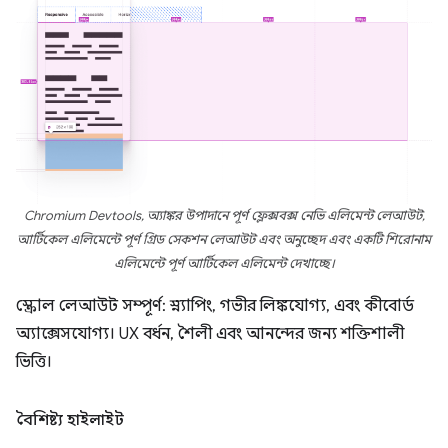
Chromium Devtools, অ্যাঙ্কর উপাদানে পূর্ণ ফ্লেক্সবক্স নেভি এলিমেন্ট লেআউট,
আর্টিকেল এলিমেন্টে পূর্ণ গ্রিড সেকশন লেআউট এবং অনুচ্ছেদ এবং একটি শিরোনাম
এলিমেন্টে পূর্ণ আর্টিকেল এলিমেন্ট দেখাচ্ছে।
স্ক্রোল লেআউট সম্পূর্ণ: স্ন্যাপিং, গভীর লিঙ্কযোগ্য, এবং কীবোর্ড
অ্যাক্সেসযোগ্য। UX বর্ধন, শৈলী এবং আনন্দের জন্য শক্তিশালী
ভিত্তি।
বৈশিষ্ট্য হাইলাইট