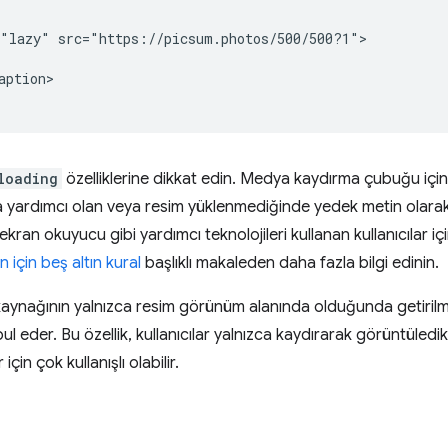
"lazy" src="https://picsum.photos/500/500?1">

ption>

loading
özelliklerine dikkat edin. Medya kaydırma çubuğu için
ardımcı olan veya resim yüklenmediğinde yedek metin olarak 
 ekran okuyucu gibi yardımcı teknolojileri kullanan kullanıcılar iç
 için beş altın kural
başlıklı makaleden daha fazla bilgi edinin.
 kaynağının yalnızca resim görünüm alanında olduğunda getirilme
l eder. Bu özellik, kullanıcılar yalnızca kaydırarak görüntüledikl
çin çok kullanışlı olabilir.