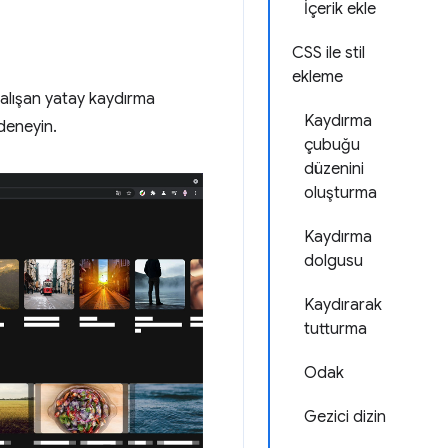
İçerik ekle
CSS ile stil
ekleme
) çalışan yatay kaydırma
Kaydırma
deneyin.
çubuğu
düzenini
oluşturma
Kaydırma
dolgusu
Kaydırarak
tutturma
Odak
Gezici dizin