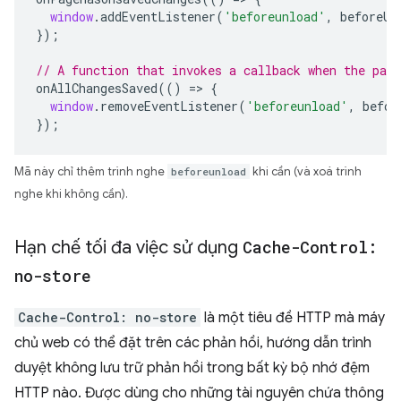
window
.
addEventListener
(
'beforeunload'
,
beforeUn
});
// A function that invokes a callback when the pag
onAllChangesSaved
(()
=>
{
window
.
removeEventListener
(
'beforeunload'
,
befor
});
Mã này chỉ thêm trình nghe
beforeunload
khi cần (và xoá trình
nghe khi không cần).
Hạn chế tối đa việc sử dụng
Cache-Control:
no-store
Cache-Control: no-store
là một tiêu đề HTTP mà máy
chủ web có thể đặt trên các phản hồi, hướng dẫn trình
duyệt không lưu trữ phản hồi trong bất kỳ bộ nhớ đệm
HTTP nào. Được dùng cho những tài nguyên chứa thông