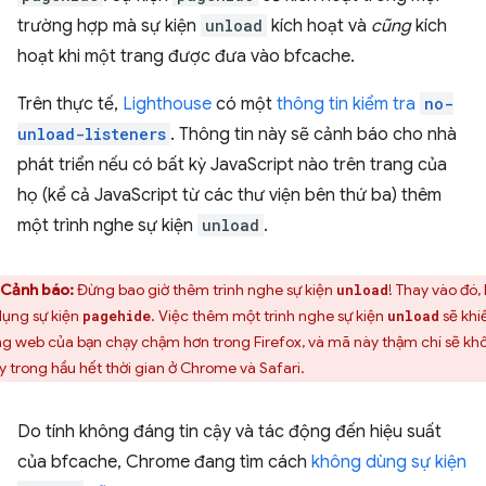
trường hợp mà sự kiện
unload
kích hoạt và
cũng
kích
hoạt khi một trang được đưa vào bfcache.
Trên thực tế,
Lighthouse
có một
thông tin kiểm tra
no-
unload-listeners
. Thông tin này sẽ cảnh báo cho nhà
phát triển nếu có bất kỳ JavaScript nào trên trang của
họ (kể cả JavaScript từ các thư viện bên thứ ba) thêm
một trình nghe sự kiện
unload
.
Cảnh báo:
Đừng bao giờ thêm trình nghe sự kiện
! Thay vào đó,
unload
dụng sự kiện
. Việc thêm một trình nghe sự kiện
sẽ khi
pagehide
unload
ng web của bạn chạy chậm hơn trong Firefox, và mã này thậm chí sẽ kh
y trong hầu hết thời gian ở Chrome và Safari.
Do tính không đáng tin cậy và tác động đến hiệu suất
của bfcache, Chrome đang tìm cách
không dùng sự kiện