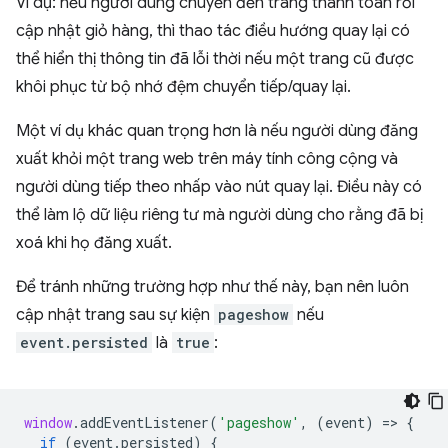
Ví dụ: nếu người dùng chuyển đến trang thanh toán rồi
cập nhật giỏ hàng, thì thao tác điều hướng quay lại có
thể hiển thị thông tin đã lỗi thời nếu một trang cũ được
khôi phục từ bộ nhớ đệm chuyển tiếp/quay lại.
Một ví dụ khác quan trọng hơn là nếu người dùng đăng
xuất khỏi một trang web trên máy tính công cộng và
người dùng tiếp theo nhấp vào nút quay lại. Điều này có
thể làm lộ dữ liệu riêng tư mà người dùng cho rằng đã bị
xoá khi họ đăng xuất.
Để tránh những trường hợp như thế này, bạn nên luôn
cập nhật trang sau sự kiện
pageshow
nếu
event.persisted
là
true
:
window
.
addEventListener
(
'pageshow'
,
(
event
)
=
>
{
if
(
event
.
persisted
)
{