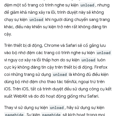
đệm một số trang có trình nghe sự kiện
unload
, nhưng
để giảm khả năng xảy ra lỗi, trình duyệt này sẽ không
chạy sự kiện
unload
khi người dùng chuyển sang trang
khác, điều này khiến sự kiện trở nên rất không đáng tin
cậy.
Trên thiết bị di động, Chrome và Safari sẽ cố gắng lưu
vào bộ nhớ đệm các trang có trình nghe sự kiện
unload
vì nguy cơ xảy ra lỗi thấp hơn do sự kiện
unload
luôn
cực kỳ không đáng tin cậy trên thiết bị di động. Firefox
coi những trang sử dụng
unload
là không đủ điều kiện
dùng bộ nhớ đệm cho thao tác tiến/lùi, ngoại trừ trên
iOS. Trên iOS, tất cả trình duyệt đều sử dụng công cụ kết
xuất WebKit và do đó hoạt động giống như Safari.
Thay vì sử dụng sự kiện
unload
, hãy sử dụng sự kiện
pagehide
. Sự kiện
pagehide
sẽ kích hoạt trong mọi