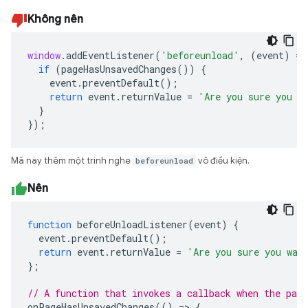
Không nên
window
.
addEventListener
(
'beforeunload'
,
(
event
)
=>
if
(
pageHasUnsavedChanges
())
{
event
.
preventDefault
();
return
event
.
returnValue
=
'Are you sure you w
}
});
Mã này thêm một trình nghe
beforeunload
vô điều kiện.
Nên
function
beforeUnloadListener
(
event
)
{
event
.
preventDefault
();
return
event
.
returnValue
=
'Are you sure you wan
};
// A function that invokes a callback when the page
onPageHasUnsavedChanges
(()
=>
{