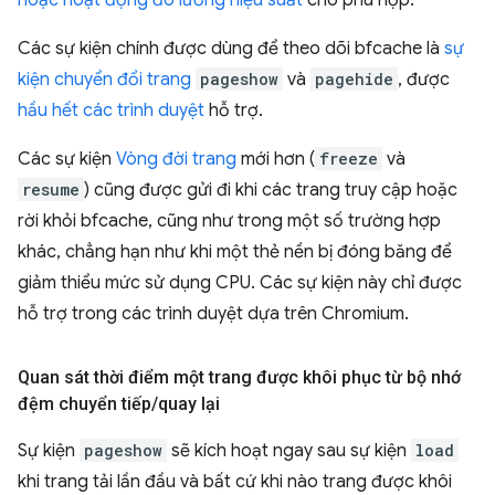
hoặc hoạt động đo lường hiệu suất
cho phù hợp.
Các sự kiện chính được dùng để theo dõi bfcache là
sự
kiện chuyển đổi trang
pageshow
và
pagehide
, được
hầu hết các trình duyệt
hỗ trợ.
Các sự kiện
Vòng đời trang
mới hơn (
freeze
và
resume
) cũng được gửi đi khi các trang truy cập hoặc
rời khỏi bfcache, cũng như trong một số trường hợp
khác, chẳng hạn như khi một thẻ nền bị đóng băng để
giảm thiểu mức sử dụng CPU. Các sự kiện này chỉ được
hỗ trợ trong các trình duyệt dựa trên Chromium.
Quan sát thời điểm một trang được khôi phục từ bộ nhớ
đệm chuyển tiếp
/
quay lại
Sự kiện
pageshow
sẽ kích hoạt ngay sau sự kiện
load
khi trang tải lần đầu và bất cứ khi nào trang được khôi