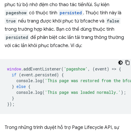
phục từ bộ nhớ đệm cho thao tác tiến/lùi. Sự kiện
pageshow
có thuộc tính
persisted
. Thuộc tính này là
true
nếu trang được khôi phục từ bfcache và
false
trong trường hợp khác. Bạn có thể dùng thuộc tính
persisted
để phân biệt các lần tải trang thông thường
với các lần khôi phục bfcache. Ví dụ:
window
.
addEventListener
(
'pageshow'
,
(
event
)
=
>
{
if
(
event
.
persisted
)
{
console
.
log
(
'This page was restored from the bfc
}
else
{
console
.
log
(
'This page was loaded normally.'
);
}
});
Trong những trình duyệt hỗ trợ Page Lifecycle API, sự