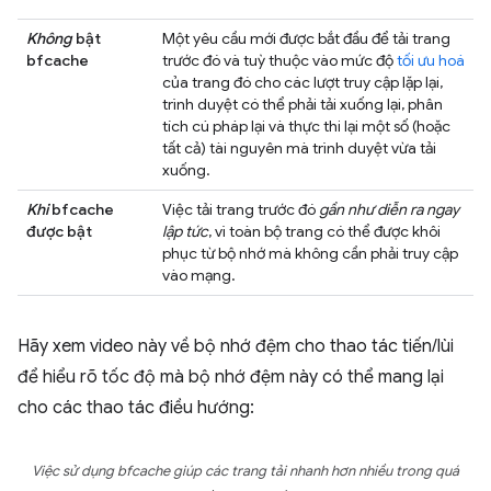
Không
bật
Một yêu cầu mới được bắt đầu để tải trang
bfcache
trước đó và tuỳ thuộc vào mức độ
tối ưu hoá
của trang đó cho các lượt truy cập lặp lại,
trình duyệt có thể phải tải xuống lại, phân
tích cú pháp lại và thực thi lại một số (hoặc
tất cả) tài nguyên mà trình duyệt vừa tải
xuống.
Khi
bfcache
Việc tải trang trước đó
gần như diễn ra ngay
được bật
lập tức
, vì toàn bộ trang có thể được khôi
phục từ bộ nhớ mà không cần phải truy cập
vào mạng.
Hãy xem video này về bộ nhớ đệm cho thao tác tiến/lùi
để hiểu rõ tốc độ mà bộ nhớ đệm này có thể mang lại
cho các thao tác điều hướng:
Việc sử dụng bfcache giúp các trang tải nhanh hơn nhiều trong quá