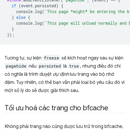
if
(
event
.
persisted
)
{
console
.
log
(
'This page *might* be entering the b
}
else
{
console
.
log
(
'This page will unload normally and 
}
});
Tương tự, sự kiện
freeze
sẽ kích hoạt ngay sau sự kiện
pagehide
nếu
persisted
là
true
, nhưng điều đó chỉ
có nghĩa là trình duyệt
dự định
lưu trang vào bộ nhớ
đệm. Tuy nhiên, có thể bạn vẫn phải loại bỏ yêu cầu đó vì
một số lý do sẽ được giải thích sau.
Tối ưu hoá các trang cho bfcache
Không phải trang nào cũng được lưu trữ trong bfcache,