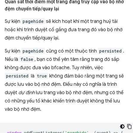
Quan sát thời điểm một trang đang truy cập vào bộ nhớ
đệm chuyển tiếp
/
quay lại
Sự kiện
pagehide
sẽ kích hoạt khi một trang huỷ tải
hoặc khi trình duyệt cố gắng đưa trang đó vào bộ nhớ
đệm chuyển tiếp/quay lại.
Sự kiện
pagehide
cũng có một thuộc tính
persisted
.
Nếu là
false
, bạn có thể yên tâm rằng trang đó sắp
không được đưa vào bfcache. Tuy nhiên, việc
persisted
là
true
không đảm bảo rằng một trang sẽ
được lưu vào bộ nhớ đệm. Điều này có nghĩa là trình
duyệt
dự định
lưu trang vào bộ nhớ đệm, nhưng có thể
có những yếu tố khác khiến trình duyệt không thể lưu
vào bộ nhớ đệm.
window
.
addEventListener
(
'pagehide'
,
(
event
)
=
>
{