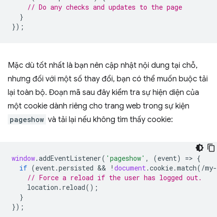
// Do any checks and updates to the page
}
});
Mặc dù tốt nhất là bạn nên cập nhật nội dung tại chỗ,
nhưng đối với một số thay đổi, bạn có thể muốn buộc tải
lại toàn bộ. Đoạn mã sau đây kiểm tra sự hiện diện của
một cookie dành riêng cho trang web trong sự kiện
pageshow
và tải lại nếu không tìm thấy cookie:
window
.
addEventListener
(
'pageshow'
,
(
event
)
=
>
{
if
(
event
.
persisted
 && 
!
document
.
cookie
.
match
(
/my-
// Force a reload if the user has logged out.
location
.
reload
();
}
});