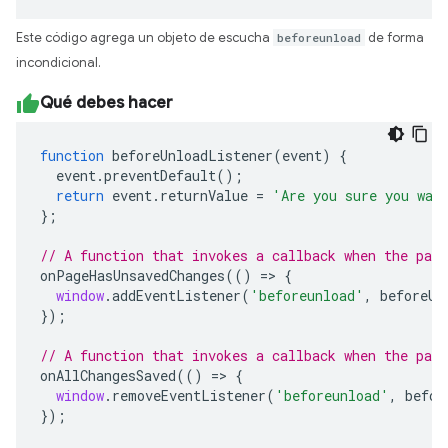
Este código agrega un objeto de escucha
beforeunload
de forma
incondicional.
Qué debes hacer
function
beforeUnloadListener
(
event
)
{
event
.
preventDefault
();
return
event
.
returnValue
=
'Are you sure you wan
};
// A function that invokes a callback when the page
onPageHasUnsavedChanges
(()
=>
{
window
.
addEventListener
(
'beforeunload'
,
beforeUn
});
// A function that invokes a callback when the pag
onAllChangesSaved
(()
=>
{
window
.
removeEventListener
(
'beforeunload'
,
befor
});