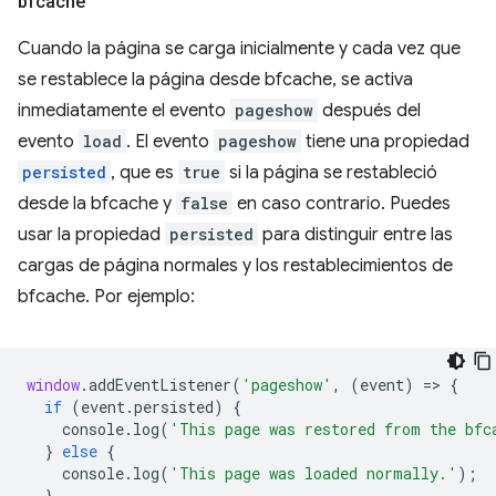
bfcache
Cuando la página se carga inicialmente y cada vez que
se restablece la página desde bfcache, se activa
inmediatamente el evento
pageshow
después del
evento
load
. El evento
pageshow
tiene una propiedad
persisted
, que es
true
si la página se restableció
desde la bfcache y
false
en caso contrario. Puedes
usar la propiedad
persisted
para distinguir entre las
cargas de página normales y los restablecimientos de
bfcache. Por ejemplo:
window
.
addEventListener
(
'pageshow'
,
(
event
)
=
>
{
if
(
event
.
persisted
)
{
console
.
log
(
'This page was restored from the bfc
}
else
{
console
.
log
(
'This page was loaded normally.'
);
}