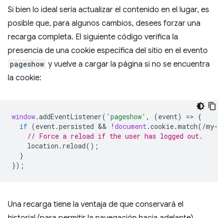
Si bien lo ideal sería actualizar el contenido en el lugar, es
posible que, para algunos cambios, desees forzar una
recarga completa. El siguiente código verifica la
presencia de una cookie específica del sitio en el evento
pageshow
y vuelve a cargar la página si no se encuentra
la cookie:
window
.
addEventListener
(
'pageshow'
,
(
event
)
=
>
{
if
(
event
.
persisted
 && 
!
document
.
cookie
.
match
(
/my-
// Force a reload if the user has logged out.
location
.
reload
();
}
});
Una recarga tiene la ventaja de que conservará el
historial (para permitir la navegación hacia adelante),