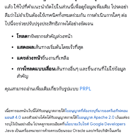
แล้ว ให้ไปที่คำแนะนำถัดไปในส่วนนี้เพื่อดูข้อมูลเพิ่มเติม โปรดอย่า
ลืมว่าไม่จำเป็นต้องใช้เทคนิคทั้งหมดร่วมกัน การดำเนินการใดๆ ต่อ
ไปนี้จะช่วยปรับปรุงประสิทธิภาพได้อย่างชัดเจน
โหลด
ทรัพยากรสําคัญล่วงหน้า
แสดงผล
เส้นทางเริ่มต้นโดยเร็วที่สุด
แคชล่วงหน้า
ชิ้นงานที่เหลือ
การโหลดแบบเลื่อน
เส้นทางอื่นๆ และชิ้นงานที่ไม่ใช่ข้อมูล
สําคัญ
คุณสามารถอ่านเพิ่มเติมเกี่ยวกับรูปแบบ
PRPL
เนื้อหาของหน้าเว็บนี้ได้รับอนุญาตภายใต้
ใบอนุญาตที่ต้องระบุที่มาของครีเอทีฟคอม
มอนส์ 4.0
และตัวอย่างโค้ดได้รับอนุญาตภายใต้
ใบอนุญาต Apache 2.0
เว้นแต่จะ
ระบุไว้เป็นอย่างอื่น โปรดดูรายละเอียดที่
นโยบายเว็บไซต์ Google Developers
Java เป็นเครื่องหมายการค้าจดทะเบียนของ Oracle และ/หรือบริษัทในเครือ