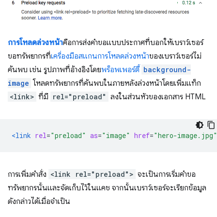
การโหลดล่วงหน้า
คือการส่งคำขอแบบประกาศที่บอกให้เบราว์เซอร์
ขอทรัพยากรที่
เครื่องมือสแกนการโหลดล่วงหน้า
ของเบราว์เซอร์ไม่
ค้นพบ เช่น รูปภาพที่อ้างอิงโดย
พร็อพเพอร์ตี้
background-
image
โหลดทรัพยากรที่ค้นพบในภายหลังล่วงหน้าโดยเพิ่มแท็ก
<link>
ที่มี
rel="preload"
ลงในส่วนหัวของเอกสาร HTML
<link
rel
=
"preload"
as
=
"image"
href
=
"hero-image.jpg
การเพิ่มคำสั่ง
<link rel="preload">
จะเป็นการเริ่มคําขอ
ทรัพยากรนั้นและจัดเก็บไว้ในแคช จากนั้นเบราว์เซอร์จะเรียกข้อมูล
ดังกล่าวได้เมื่อจำเป็น