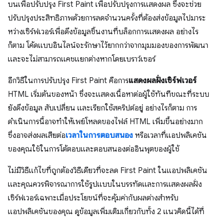
บนเพื่อปรับปรุง First Paint เพื่อปรับปรุงการแสดงผล ซึ่งจะช่วย
ปรับปรุงประสิทธิภาพด้วยการลดจำนวนครั้งที่ต้องส่งข้อมูลไปมาระ
หว่างเซิร์ฟเวอร์เพื่อดึงข้อมูลชิ้นงานที่บล็อกการแสดงผล อย่างไร
ก็ตาม โค้ดแบบอินไลน์จะรักษาไว้ยากกว่าจากมุมมองของการพัฒนา
และจะไม่สามารถแคชแยกต่างหากโดยเบราว์เซอร์
อีกวิธีในการปรับปรุง First Paint คือการ
แสดงผลฝั่งเซิร์ฟเวอร์
HTML เริ่มต้นของหน้า ซึ่งจะแสดงเนื้อหาต่อผู้ใช้ทันทีขณะที่ระบบ
ยังดึงข้อมูล สับเปลี่ยน และเรียกใช้สคริปต์อยู่ อย่างไรก็ตาม การ
ดำเนินการนี้อาจทำให้เพย์โหลดของไฟล์ HTML เพิ่มขึ้นอย่างมาก
ซึ่งอาจส่งผลเสียต่อ
เวลาในการตอบสนอง
หรือเวลาที่แอปพลิเคชัน
ของคุณใช้ในการโต้ตอบและตอบสนองต่ออินพุตของผู้ใช้
ไม่มีวิธีแก้ไขที่ถูกต้องวิธีเดียวที่จะลด First Paint ในแอปพลิเคชัน
และคุณควรพิจารณาการใช้รูปแบบในบรรทัดและการแสดงผลฝั่ง
เซิร์ฟเวอร์เฉพาะเมื่อประโยชน์ที่จะคุ้มค่ากับผลต่างสำหรับ
แอปพลิเคชันของคุณ ดูข้อมูลเพิ่มเติมเกี่ยวกับทั้ง 2 แนวคิดนี้ได้ที่