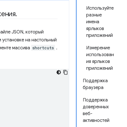
Используйте
жения
.
разные
имена
ярлыков
айле JSON, который
приложений
и установке на настольный
Измерение
ементе массива
shortcuts
.
использован
ия ярлыков
приложений
Поддержка
браузера
Поддержка
доверенных
веб-
активностей