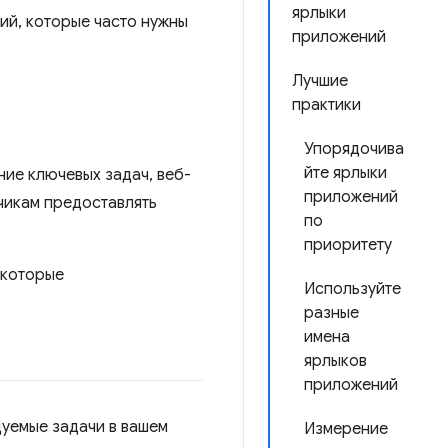
ярлыки
ий, которые часто нужны
приложений
Лучшие
практики
Упорядочива
йте ярлыки
ие ключевых задач, веб-
приложений
чикам предоставлять
по
приоритету
екоторые
Используйте
разные
имена
ярлыков
приложений
уемые задачи в вашем
Измерение