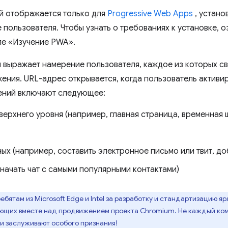
 отображается только для
Progressive Web Apps
, устано
 пользователя. Чтобы узнать о требованиях к установке, о
ле «Изучение PWA».
выражает намерение пользователя, каждое из которых св
ения. URL-адрес открывается, когда пользователь активи
ений включают следующее:
верхнего уровня (например, главная страница, временная 
ных (например, составить электронное письмо или твит, д
 начать чат с самыми популярными контактами)
бятам из Microsoft Edge и Intel за разработку и стандартизацию 
ающих вместе над продвижением проекта Chromium. Не каждый ко
ки заслуживают особого признания!