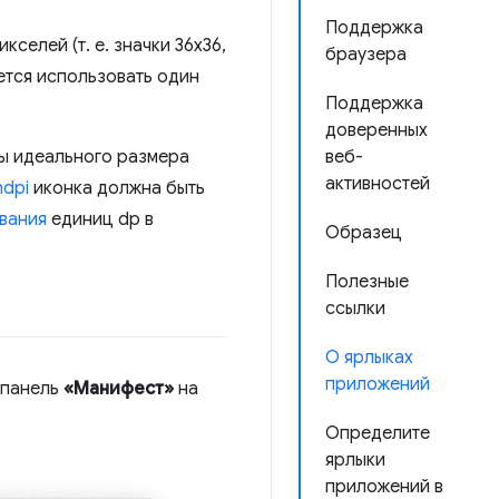
Поддержка
селей (т. е. значки 36x36,
браузера
уется использовать один
Поддержка
доверенных
веб-
ны идеального размера
активностей
hdpi
иконка должна быть
вания
единиц dp в
Образец
Полезные
ссылки
О ярлыках
приложений
 панель
«Манифест»
на
Определите
ярлыки
приложений в