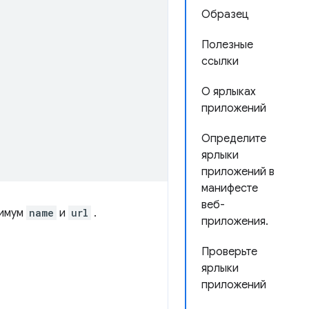
Образец
Полезные
ссылки
О ярлыках
приложений
Определите
ярлыки
приложений в
манифесте
веб-
нимум
name
и
url
.
приложения.
Проверьте
ярлыки
приложений