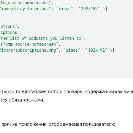
utm_source=homescreen"
,
/icons/play-later.png"
,
"sizes"
:
"192x192"
}]
iptions"
,
riptions"
,
 the list of podcasts you listen to"
,
ns?utm_source=homescreen"
,
/icons/subscriptions.png"
,
"sizes"
:
"192x192"
}]
rtcuts
представляет собой словарь, содержащий как ми
тся обязательными.
 ярлыка приложения, отображаемая пользователю.