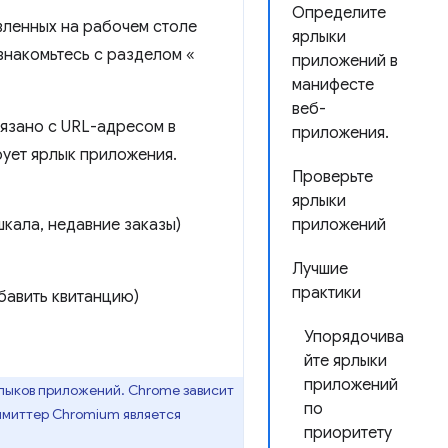
Определите
вленных на рабочем столе
ярлыки
знакомьтесь с разделом «
приложений в
манифесте
веб-
язано с URL-адресом в
приложения.
рует ярлык приложения.
Проверьте
ярлыки
приложений
шкала, недавние заказы)
Лучшие
практики
обавить квитанцию)
Упорядочива
йте ярлыки
приложений
ярлыков приложений. Chrome зависит
по
ммиттер Chromium является
приоритету