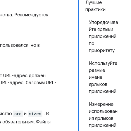
Лучшие
практики
нства. Рекомендуется
Упорядочива
йте ярлыки
приложений
по
пользовался, но в
приоритету
Используйте
разные
от URL-адрес должен
имена
 URL-адрес, базовым URL-
ярлыков
приложений
Измерение
использован
ойство
src
и
sizes
. В
ия ярлыков
я обязательным. Файлы
приложений