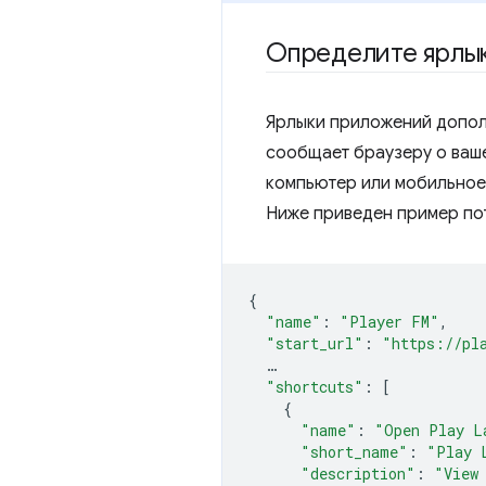
Определите ярлы
Ярлыки приложений допол
сообщает браузеру о ваше
компьютер или мобильное 
Ниже приведен пример по
{
"name"
:
"Player FM"
,
"start_url"
:
"https://pl
…
"shortcuts"
:
[
{
"name"
:
"Open Play L
"short_name"
:
"Play 
"description"
:
"View