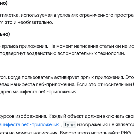
но)
этикетка, используемая в условиях ограниченного простра
тя это и необязательно.
ьно)
 ярлыка приложения. На момент написания статьи он не ис
подвергнут воздействию вспомогательных технологий.
ся, когда пользователь активирует ярлык приложения. Эт
елах манифеста веб-приложения. Если это относительный
адрес манифеста веб-приложения.
сурсов изображения. Каждый объект должен включать св
анифеста веб-приложения
,
type
изображения не являетс
ся на момент написания. Вместо этого используйте PNG.