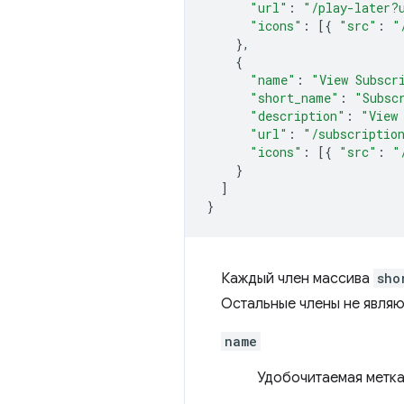
"url"
:
"/play-later?
"icons"
:
[{
"src"
:
"
},
{
"name"
:
"View Subscr
"short_name"
:
"Subsc
"description"
:
"View
"url"
:
"/subscriptio
"icons"
:
[{
"src"
:
"
}
]
}
Каждый член массива
sho
Остальные члены не являю
name
Удобочитаемая метка