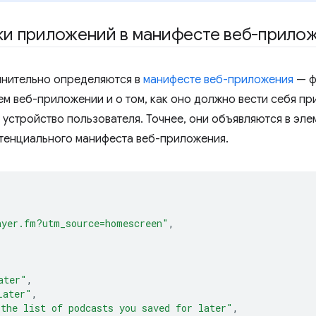
ки приложений в манифесте веб-прило
нительно определяются в
манифесте веб-приложения
— ф
м веб-приложении и о том, как оно должно вести себя пр
устройство пользователя. Точнее, они объявляются в эл
тенциального манифеста веб-приложения.
ayer.fm?utm_source=homescreen"
,
ater"
,
Later"
,
 the list of podcasts you saved for later"
,