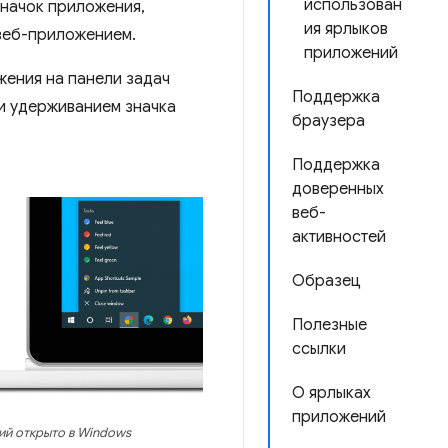
использован
значок приложения,
ия ярлыков
 веб-приложением.
приложений
ения на панели задач
Поддержка
 и удерживанием значка
браузера
Поддержка
доверенных
веб-
активностей
Образец
Полезные
ссылки
О ярлыках
приложений
й открыто в Windows