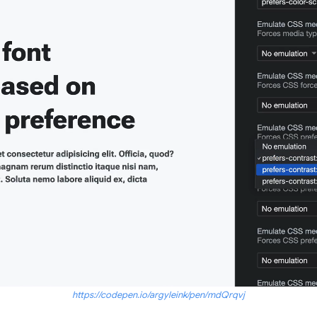
https://codepen.io/argyleink/pen/mdQrqvj