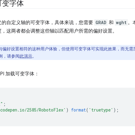
x 可变字体
义的自定义轴的可变字体，具体来说，您需要
GRAD
和
wght
。
度，这两者都会调整这些轴以匹配用户所需的偏好设置。
与偏好设置相符的这种用户体验，但使用可变字体可实现此效果，而无需
例，请参阅
此演示
。
PI 加载可变字体：
x"
;
.codepen.io/2585/RobotoFlex'
)
format
(
'truetype'
);