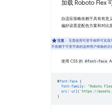
加载 Roboto Fle
自适应策略依赖于具有有意
偏好设置是配色方案和对比
注意
：
无需使用可变字体即可实现
不依赖于可变字体的这种用户体验的示
使用 CSS 的
@font-face
A
@
font-face
{
font-family
:
"Roboto Fle
src
:
url
(
'https://assets
}