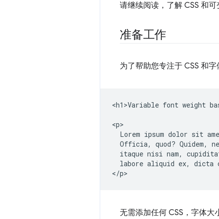
请继续阅读，了解 CSS 
准备工作
为了帮助您专注于 CSS 
<h1>Variable font weight ba
<p>

  Lorem ipsum dolor sit ame
  Officia, quod? Quidem, ne
  itaque nisi nam, cupidita
  labore aliquid ex, dicta c
无需添加任何 CSS，字体