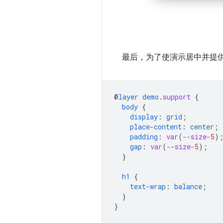
最后，为了使演示居中并提供
@
layer
demo
.
support
{
body
{
display
:
grid
;
place-content
:
center
;
padding
:
var
(
--size-
5
)
gap
:
var
(
--size-
5
);
}
h1
{
text-wrap
:
balance
;
}
}