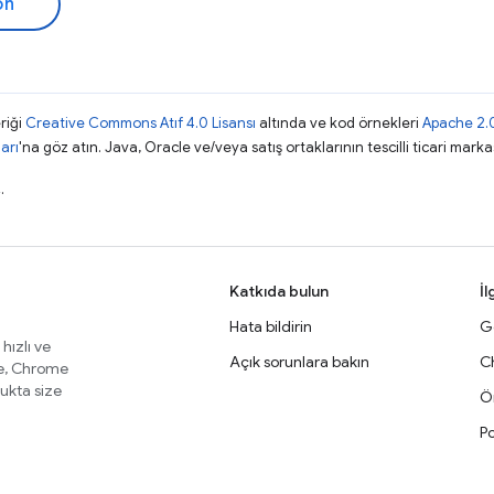
ön
riği
Creative Commons Atıf 4.0 Lisansı
altında ve kod örnekleri
Apache 2.0
arı
'na göz atın. Java, Oracle ve/veya satış ortaklarının tescilli ticari markas
.
Katkıda bulun
İl
Hata bildirin
Ge
 hızlı ve
Açık sorunlara bakın
C
te, Chrome
lukta size
Ör
Po