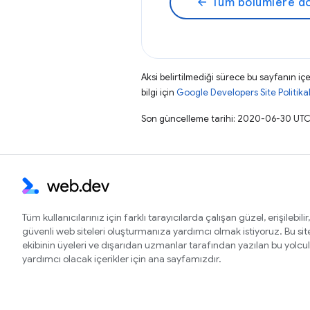
arrow_back
Tüm bölümlere d
Aksi belirtilmediği sürece bu sayfanın içe
bilgi için
Google Developers Site Politikal
Son güncelleme tarihi: 2020-06-30 UTC
Tüm kullanıcılarınız için farklı tarayıcılarda çalışan güzel, erişilebilir,
güvenli web siteleri oluşturmanıza yardımcı olmak istiyoruz. Bu si
ekibinin üyeleri ve dışarıdan uzmanlar tarafından yazılan bu yolcu
yardımcı olacak içerikler için ana sayfamızdır.