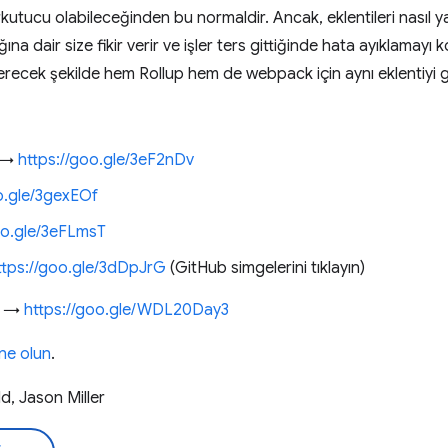
ucu olabileceğinden bu normaldir. Ancak, eklentileri nasıl ya
ğına dair size fikir verir ve işler ters gittiğinde hata ayıklamayı k
erecek şekilde hem Rollup hem de webpack için aynı eklentiyi ge
n →
https://goo.gle/3eF2nDv
o.gle/3gexEOf
oo.gle/3eFLmsT
ttps://goo.gle/3dDpJrG
(GitHub simgelerini tıklayın)
ün →
https://goo.gle/WDL20Day3
one olun
.
d, Jason Miller