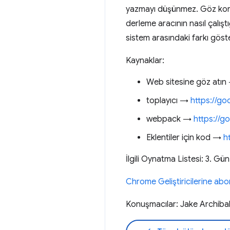
yazmayı düşünmez. Göz korkut
derleme aracının nasıl çalıştı
sistem arasındaki farkı göst
Kaynaklar:
Web sitesine göz atı
toplayıcı →
https://go
webpack →
https://g
Eklentiler için kod →
h
İlgili Oynatma Listesi: 3. G
Chrome Geliştiricilerine ab
Konuşmacılar: Jake Archibal