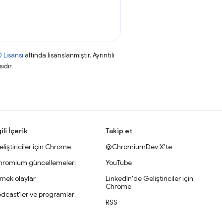
 Lisansı
altında lisanslanmıştır. Ayrıntılı
ıdır.
gili İçerik
Takip et
liştiriciler için Chrome
@ChromiumDev X'te
hromium güncellemeleri
YouTube
nek olaylar
LinkedIn'de Geliştiriciler için
Chrome
dcast'ler ve programlar
RSS