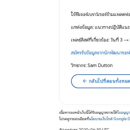
ใช้ฟีเจอร์เบราว์เซอร์ข้ามแพลตฟอ
แหล่งข้อมูล: แนวทางปฏิบัติแนะ
เพลย์ลิสต์ที่เกี่ยวข้อง: วันที่ 3 →
สมัครรับข้อมูลจากนักพัฒนาซอ
วิทยากร: Sam Dutton
arrow_back
กลับไปที่ตอนทั้งหม
เนื้อหาของหน้าเว็บนี้ได้รับอนุญาตภายใต้
ใบอนุญา
โปรดดูรายละเอียดที่
นโยบายเว็บไซต์ Google 
อัปเดตล่าสุด 2020-06-30 UTC