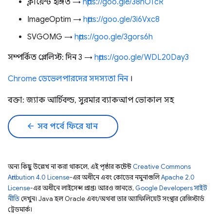
ক্লায়েন্ট ইঙ্গিত →
https://goo.gle/38nOTcR
ImageOptim →
https://goo.gle/3i6Vxc8
SVGOMG →
https://goo.gle/3gors6h
সম্পর্কিত প্লেলিস্ট: দিন 3 →
https://goo.gle/WDL20Day3
Chrome ডেভেলপারদের সদস্যতা নিন
।
বক্তা: জ্যাক আর্চিবল্ড, সুরমার ব্যাকআপ ভোকাল সহ
arrow_back
সব পর্বে ফিরে যান
অন্য কিছু উল্লেখ না করা থাকলে, এই পৃষ্ঠার কন্টেন্ট
Creative Commons
Attribution 4.0 License
-এর অধীনে এবং কোডের নমুনাগুলি
Apache 2.0
License
-এর অধীনে লাইসেন্স প্রাপ্ত। আরও জানতে,
Google Developers সাইট
নীতি
দেখুন। Java হল Oracle এবং/অথবা তার অ্যাফিলিয়েট সংস্থার রেজিস্টার্ড
ট্রেডমার্ক।