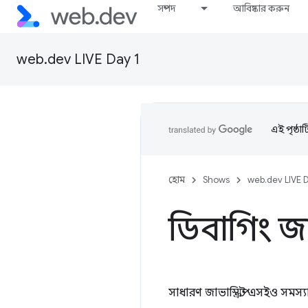
সম্পদ
আবিষ্কার করুন
web.dev LIVE Day 1
এই পৃষ্ঠা
হোম
Shows
web.dev LIVE 
ডিবাগিং জাভ
সাধারণ জাভাস্ক্রিপ্ট এসইও সমস্