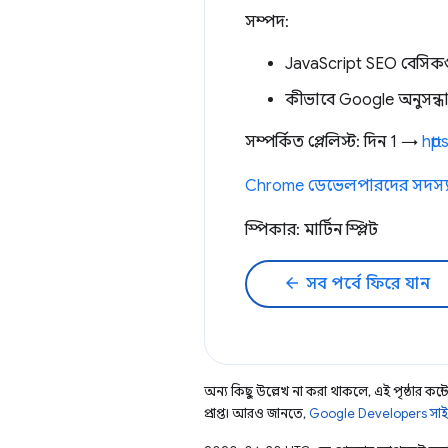
সম্পদ:
JavaScript SEO বেসিকগ
কীভাবে Google অনুসন্ধান 
সম্পর্কিত প্লেলিস্ট: দিন 1 →
htt
Chrome ডেভেলপারদের সদস্য
স্পিকার: মার্টিন স্প্লিট
arrow_back
সব পর্বে ফিরে যান
অন্য কিছু উল্লেখ না করা থাকলে, এই পৃষ্ঠার কন্টে
প্রাপ্ত। আরও জানতে,
Google Developers সাই