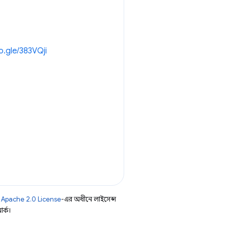
oo.gle/383VQji
ি
Apache 2.0 License
-এর অধীনে লাইসেন্স
র্ক।