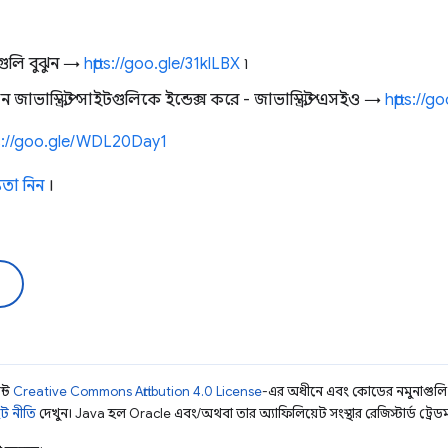
ুলি বুঝুন →
https://goo.gle/31klLBX
৷
জাভাস্ক্রিপ্ট সাইটগুলিকে ইন্ডেক্স করে - জাভাস্ক্রিপ্ট এসইও →
https://g
ps://goo.gle/WDL20Day1
তা নিন
।
ন্ট
Creative Commons Attribution 4.0 License
-এর অধীনে এবং কোডের নমুনাগুল
ট নীতি
দেখুন। Java হল Oracle এবং/অথবা তার অ্যাফিলিয়েট সংস্থার রেজিস্টার্ড ট্রেডমা