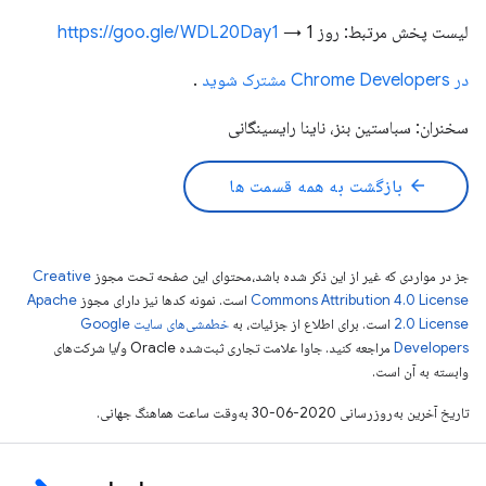
لیست پخش مرتبط: روز 1 →
https://goo.gle/WDL20Day1
در Chrome Developers مشترک شوید
.
سخنران: سباستین بنز، ناینا رایسینگانی
arrow_back
بازگشت به همه قسمت ها
جز در مواردی که غیر از این ذکر شده باشد،‌محتوای این صفحه تحت مجوز
Creative
Commons Attribution 4.0 License
است. نمونه کدها نیز دارای مجوز
Apache
2.0 License
است. برای اطلاع از جزئیات، به
خطمشی‌های سایت Google
Developers‏
مراجعه کنید. جاوا علامت تجاری ثبت‌شده Oracle و/یا شرکت‌های
وابسته به آن است.
تاریخ آخرین به‌روزرسانی 2020-06-30 به‌وقت ساعت هماهنگ جهانی.