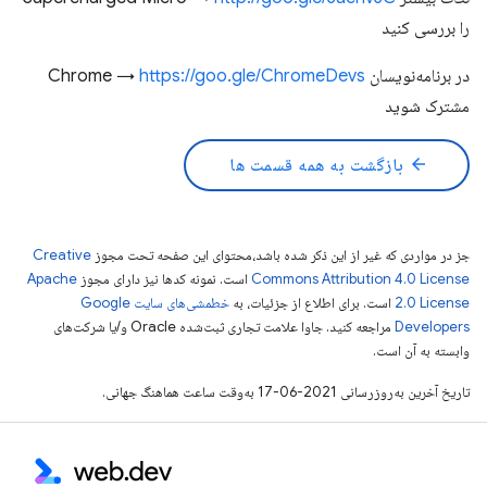
را بررسی کنید
در برنامه‌نویسان Chrome →
https://goo.gle/ChromeDevs
مشترک شوید
arrow_back
بازگشت به همه قسمت ها
جز در مواردی که غیر از این ذکر شده باشد،‌محتوای این صفحه تحت مجوز
Creative
Commons Attribution 4.0 License
است. نمونه کدها نیز دارای مجوز
Apache
2.0 License
است. برای اطلاع از جزئیات، به
خطمشی‌های سایت Google
Developers‏
مراجعه کنید. جاوا علامت تجاری ثبت‌شده Oracle و/یا شرکت‌های
وابسته به آن است.
تاریخ آخرین به‌روزرسانی 2021-06-17 به‌وقت ساعت هماهنگ جهانی.