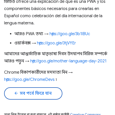
ভিডিও ofrece una explicación de que es una PWA y los
componentes básicos necesarios para crearlas en
Español como celebración del día internacional de la
lengua materna.
আরও PWA তথ্য →
https://goo.gle/3b1lBUc
ওয়ার্কবক্স →
https://goo.gle/3tjVYEr
আমাদের আন্তর্জাতিক মাতৃভাষা দিবস উদযাপন সিরিজ সম্পর্কে
আরও পড়ুন →
http://goo.gle/mother-language-day-2021
Chrome বিকাশকারীদের সদস্যতা নিন →
https://goo.gle/ChromeDevs
৷
arrow_back
সব পর্বে ফিরে যান
অন্য কিছু উল্লেখ না করা থাকলে, এই পৃষ্ঠার কন্টেন্ট
Creative Commons