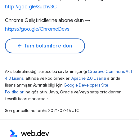
http://goo.gle/3uchv3C
Chrome Geliştiricilerine abone olun →
https://goo.gle/ChromeDevs
arrow_back
Tüm bölümlere dön
Aksi belirtilmediği sürece bu sayfanın içeriği
Creative Commons Atıf
4.0 Lisansı
altında ve kod örnekleri
Apache 2.0 Lisansı
altında
lisanslanmıştır. Ayrıntılı bilgi için
Google Developers Site
Politikaları
'na göz atın. Java, Oracle ve/veya satış ortaklarının
tescilli ticari markasıdır.
Son güncelleme tarihi: 2021-07-15 UTC.