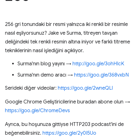
256 gri tonundaki bir resmi yalnızca iki renkli bir resimle
nasıl eşliyorsunuz? Jake ve Surma, titreyen tavşan
deliğindeki tek renkli resmin altına iniyor ve farklı titreme
tekniklerinin nasıl işlediğini açıklıyor.
Surma'nın blog yayını →
http://goo.gle/3ohHIcK
Surma'nın demo aracı →
https://goo.gle/368vxbN
Serideki diğer videolar:
https://goo.gle/2wneQLl
Google Chrome Geliştiricilerine buradan abone olun →
https://goo.gle/ChromeDevs
Ayrıca, bu hoşunuza gittiyse HTTP203 podcast'ini de
beğenebilirsiniz.
https://goo.gle/2y0I5Uo